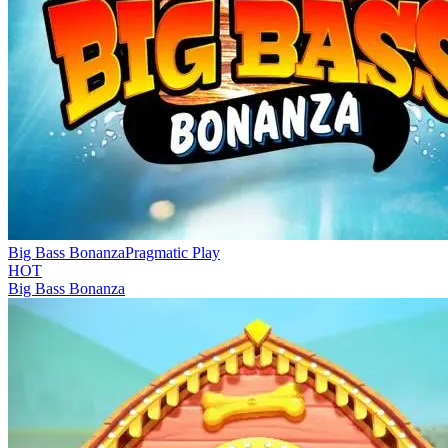
Big Bass Bonanza
Pragmatic Play
HOT
Big Bass Bonanza