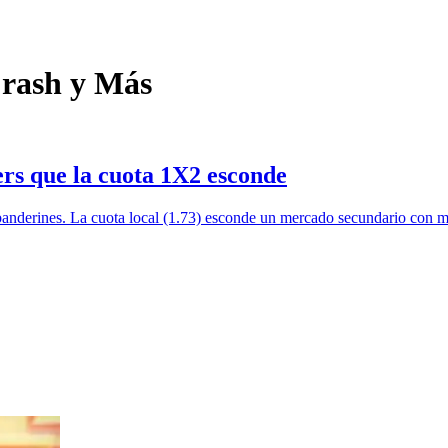
Crash y Más
rs que la cuota 1X2 esconde
 banderines. La cuota local (1.73) esconde un mercado secundario con m