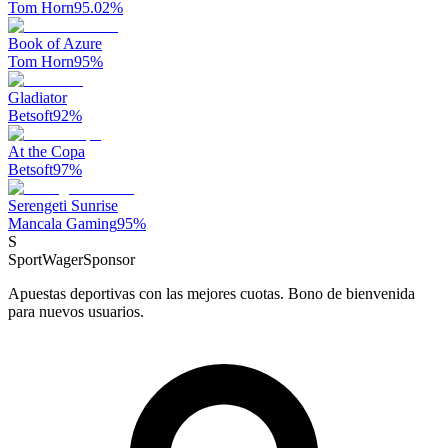
Tom Horn
95.02
%
Book of Azure
Tom Horn
95
%
Gladiator
Betsoft
92
%
At the Copa
Betsoft
97
%
Serengeti Sunrise
Mancala Gaming
95
%
S
SportWager
Sponsor
Apuestas deportivas con las mejores cuotas. Bono de bienvenida
para nuevos usuarios.