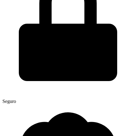
Seguro