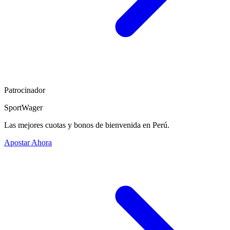
Patrocinador
SportWager
Las mejores cuotas y bonos de bienvenida en Perú.
Apostar Ahora