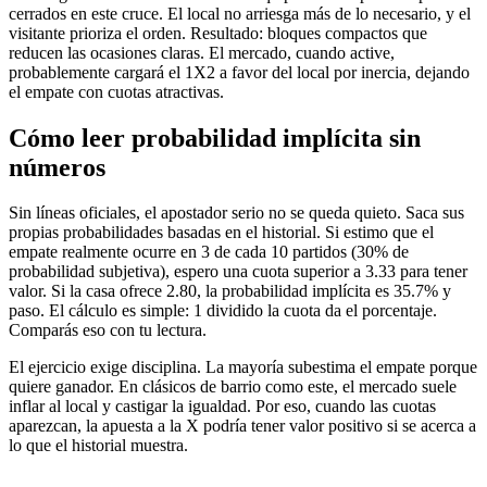
cerrados en este cruce. El local no arriesga más de lo necesario, y el
visitante prioriza el orden. Resultado: bloques compactos que
reducen las ocasiones claras. El mercado, cuando active,
probablemente cargará el 1X2 a favor del local por inercia, dejando
el empate con cuotas atractivas.
Cómo leer probabilidad implícita sin
números
Sin líneas oficiales, el apostador serio no se queda quieto. Saca sus
propias probabilidades basadas en el historial. Si estimo que el
empate realmente ocurre en 3 de cada 10 partidos (30% de
probabilidad subjetiva), espero una cuota superior a 3.33 para tener
valor. Si la casa ofrece 2.80, la probabilidad implícita es 35.7% y
paso. El cálculo es simple: 1 dividido la cuota da el porcentaje.
Comparás eso con tu lectura.
El ejercicio exige disciplina. La mayoría subestima el empate porque
quiere ganador. En clásicos de barrio como este, el mercado suele
inflar al local y castigar la igualdad. Por eso, cuando las cuotas
aparezcan, la apuesta a la X podría tener valor positivo si se acerca a
lo que el historial muestra.