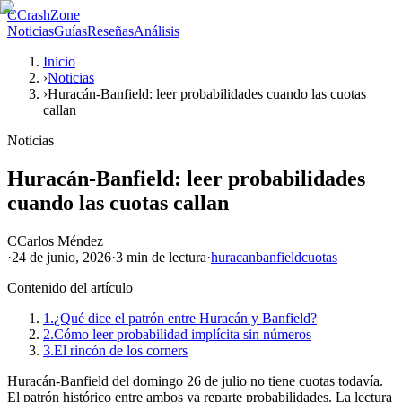
C
CrashZone
Noticias
Guías
Reseñas
Análisis
Inicio
›
Noticias
›
Huracán-Banfield: leer probabilidades cuando las cuotas
callan
Noticias
Huracán-Banfield: leer probabilidades
cuando las cuotas callan
C
Carlos Méndez
·
24 de junio, 2026
·
3 min
de lectura
·
huracan
banfield
cuotas
Contenido del artículo
1.
¿Qué dice el patrón entre Huracán y Banfield?
2.
Cómo leer probabilidad implícita sin números
3.
El rincón de los corners
Huracán-Banfield del domingo 26 de julio no tiene cuotas todavía.
El patrón histórico entre ambos ya reparte probabilidades. La lectura