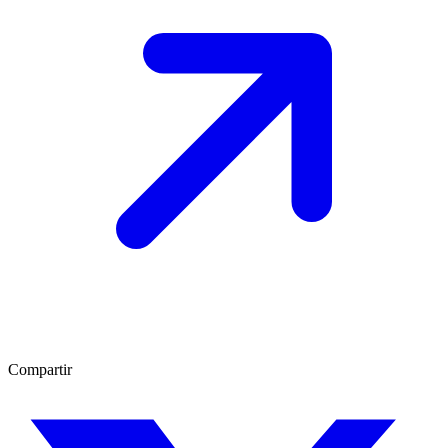
Compartir