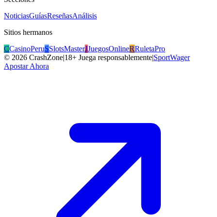
Noticias
Guías
Reseñas
Análisis
Sitios hermanos
C
CasinoPeru
S
SlotsMaster
J
JuegosOnline
R
RuletaPro
©
2026
CrashZone
|
18+ Juega responsablemente
|
SportWager
Apostar Ahora