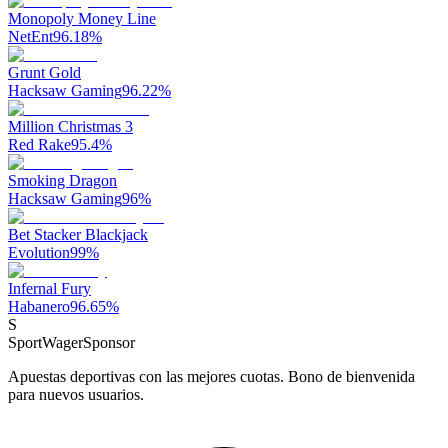
Monopoly Money Line
NetEnt
96.18
%
Grunt Gold
Hacksaw Gaming
96.22
%
Million Christmas 3
Red Rake
95.4
%
Smoking Dragon
Hacksaw Gaming
96
%
Bet Stacker Blackjack
Evolution
99
%
Infernal Fury
Habanero
96.65
%
S
SportWager
Sponsor
Apuestas deportivas con las mejores cuotas. Bono de bienvenida
para nuevos usuarios.