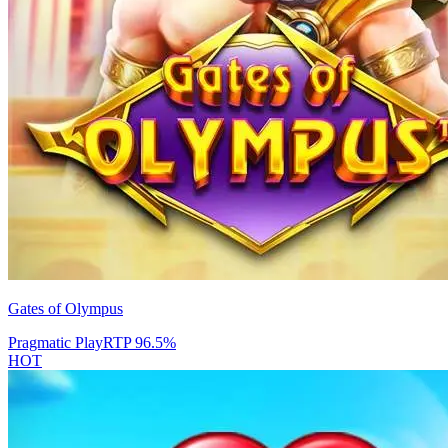
Gates of Olympus
Pragmatic Play
RTP
96.5
%
HOT