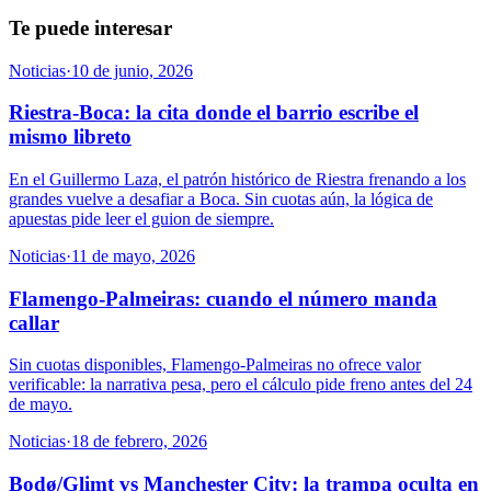
Te puede interesar
Noticias
·
10 de junio, 2026
Riestra-Boca: la cita donde el barrio escribe el
mismo libreto
En el Guillermo Laza, el patrón histórico de Riestra frenando a los
grandes vuelve a desafiar a Boca. Sin cuotas aún, la lógica de
apuestas pide leer el guion de siempre.
Noticias
·
11 de mayo, 2026
Flamengo-Palmeiras: cuando el número manda
callar
Sin cuotas disponibles, Flamengo-Palmeiras no ofrece valor
verificable: la narrativa pesa, pero el cálculo pide freno antes del 24
de mayo.
Noticias
·
18 de febrero, 2026
Bodø/Glimt vs Manchester City: la trampa oculta en