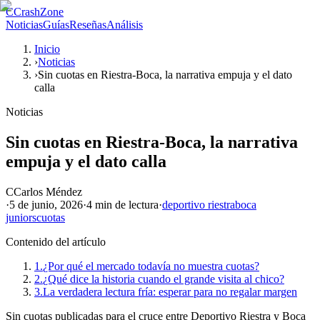
C
CrashZone
Noticias
Guías
Reseñas
Análisis
Inicio
›
Noticias
›
Sin cuotas en Riestra-Boca, la narrativa empuja y el dato
calla
Noticias
Sin cuotas en Riestra-Boca, la narrativa
empuja y el dato calla
C
Carlos Méndez
·
5 de junio, 2026
·
4 min
de lectura
·
deportivo riestra
boca
juniors
cuotas
Contenido del artículo
1.
¿Por qué el mercado todavía no muestra cuotas?
2.
¿Qué dice la historia cuando el grande visita al chico?
3.
La verdadera lectura fría: esperar para no regalar margen
Sin cuotas publicadas para el cruce entre Deportivo Riestra y Boca