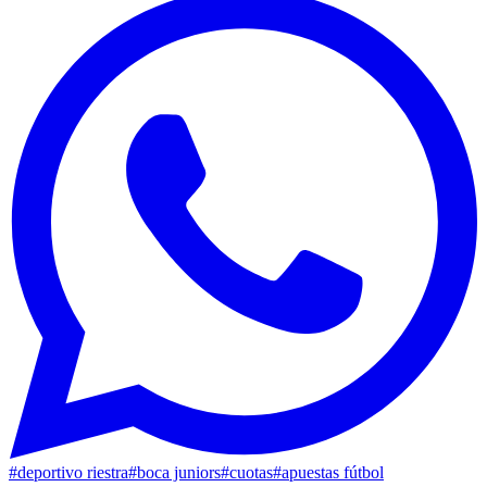
#
deportivo riestra
#
boca juniors
#
cuotas
#
apuestas fútbol