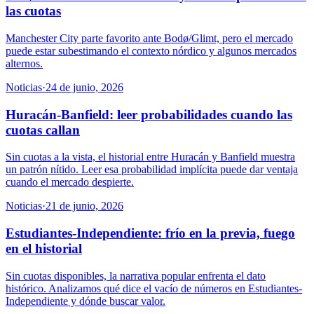
las cuotas
Manchester City parte favorito ante Bodø/Glimt, pero el mercado
puede estar subestimando el contexto nórdico y algunos mercados
alternos.
Noticias
·
24 de junio, 2026
Huracán-Banfield: leer probabilidades cuando las
cuotas callan
Sin cuotas a la vista, el historial entre Huracán y Banfield muestra
un patrón nítido. Leer esa probabilidad implícita puede dar ventaja
cuando el mercado despierte.
Noticias
·
21 de junio, 2026
Estudiantes-Independiente: frío en la previa, fuego
en el historial
Sin cuotas disponibles, la narrativa popular enfrenta el dato
histórico. Analizamos qué dice el vacío de números en Estudiantes-
Independiente y dónde buscar valor.