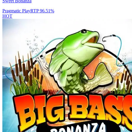
Sweet Bonanza
Pragmatic Play
RTP
96.51
%
HOT