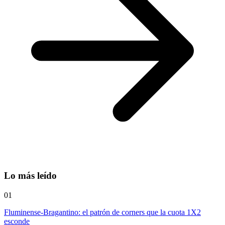
Lo más leído
01
Fluminense-Bragantino: el patrón de corners que la cuota 1X2
esconde