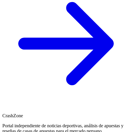
CrashZone
Portal independiente de noticias deportivas, análisis de apuestas y
reseñas de casas de apuestas para el mercado peruano.