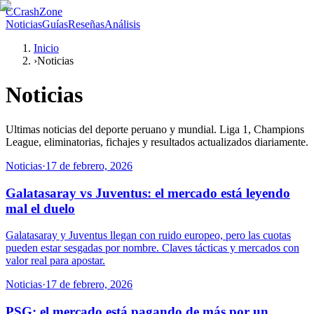
C
CrashZone
Noticias
Guías
Reseñas
Análisis
Inicio
›
Noticias
Noticias
Ultimas noticias del deporte peruano y mundial. Liga 1, Champions
League, eliminatorias, fichajes y resultados actualizados diariamente.
Noticias
·
17 de febrero, 2026
Galatasaray vs Juventus: el mercado está leyendo
mal el duelo
Galatasaray y Juventus llegan con ruido europeo, pero las cuotas
pueden estar sesgadas por nombre. Claves tácticas y mercados con
valor real para apostar.
Noticias
·
17 de febrero, 2026
PSG: el mercado está pagando de más por un