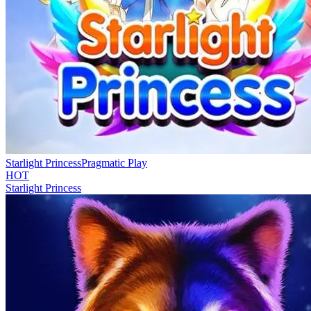
Starlight Princess
Pragmatic Play
HOT
Starlight Princess