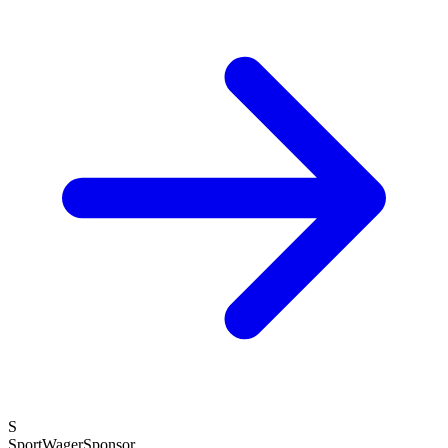
S
SportWager
Sponsor