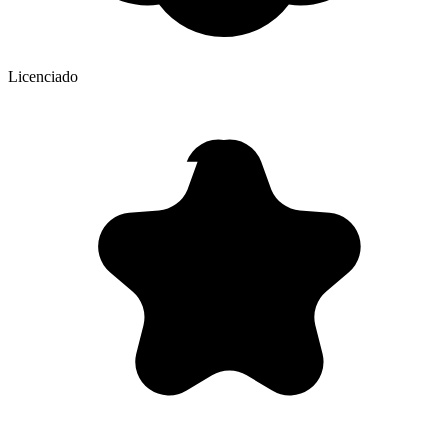
Licenciado