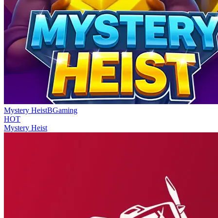
Mystery Heist
BGaming
HOT
Mystery Heist