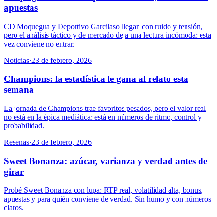
apuestas
CD Moquegua y Deportivo Garcilaso llegan con ruido y tensión,
pero el análisis táctico y de mercado deja una lectura incómoda: esta
vez conviene no entrar.
Noticias
·
23 de febrero, 2026
Champions: la estadística le gana al relato esta
semana
La jornada de Champions trae favoritos pesados, pero el valor real
no está en la épica mediática: está en números de ritmo, control y
probabilidad.
Reseñas
·
23 de febrero, 2026
Sweet Bonanza: azúcar, varianza y verdad antes de
girar
Probé Sweet Bonanza con lupa: RTP real, volatilidad alta, bonus,
apuestas y para quién conviene de verdad. Sin humo y con números
claros.