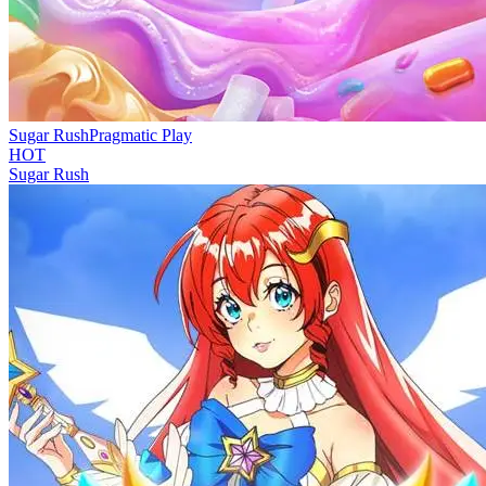
Sugar Rush
Pragmatic Play
HOT
Sugar Rush