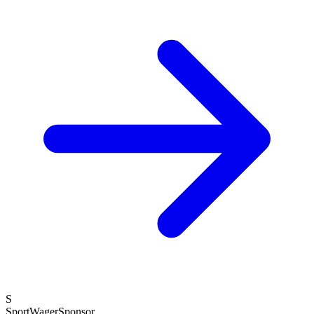
S
SportWager
Sponsor