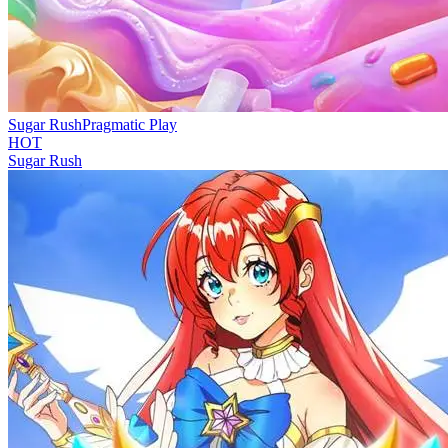
Sugar Rush
Pragmatic Play
HOT
Sugar Rush