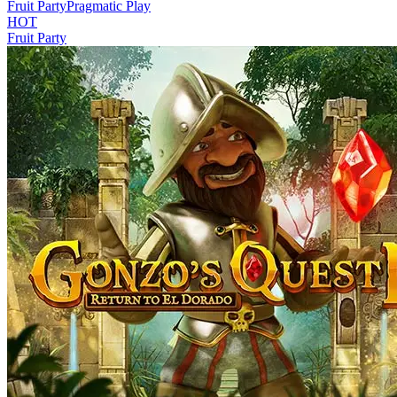
Fruit Party
Pragmatic Play
HOT
Fruit Party