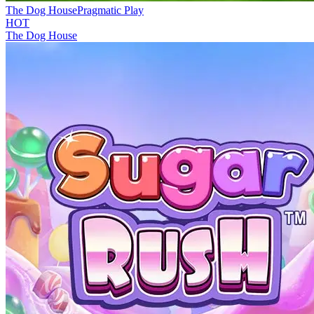
The Dog House
Pragmatic Play
HOT
The Dog House