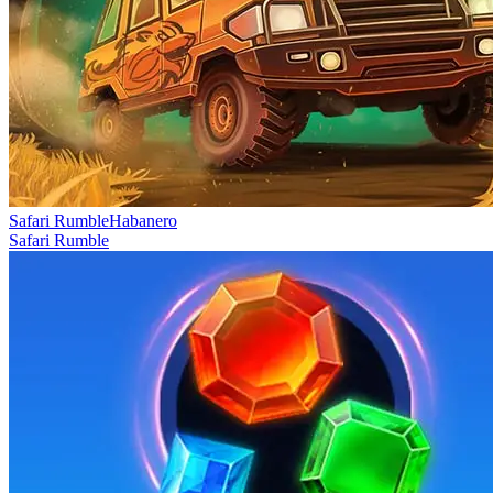
Safari Rumble
Habanero
Safari Rumble