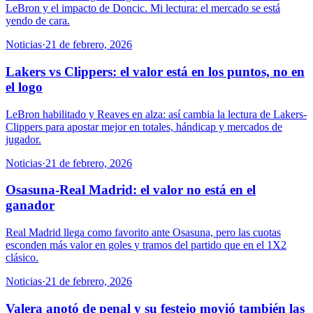
LeBron y el impacto de Doncic. Mi lectura: el mercado se está
yendo de cara.
Noticias
·
21 de febrero, 2026
Lakers vs Clippers: el valor está en los puntos, no en
el logo
LeBron habilitado y Reaves en alza: así cambia la lectura de Lakers-
Clippers para apostar mejor en totales, hándicap y mercados de
jugador.
Noticias
·
21 de febrero, 2026
Osasuna-Real Madrid: el valor no está en el
ganador
Real Madrid llega como favorito ante Osasuna, pero las cuotas
esconden más valor en goles y tramos del partido que en el 1X2
clásico.
Noticias
·
21 de febrero, 2026
Valera anotó de penal y su festejo movió también las