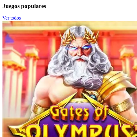
Juegos populares
Ver todos