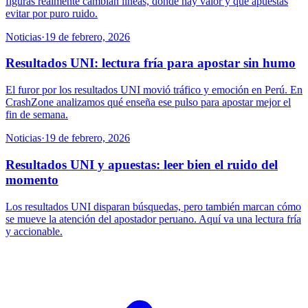
figuras realmente cambian líneas, dónde hay valor y qué apuestas
evitar por puro ruido.
Noticias
·
19 de febrero, 2026
Resultados UNI: lectura fría para apostar sin humo
El furor por los resultados UNI movió tráfico y emoción en Perú. En
CrashZone analizamos qué enseña ese pulso para apostar mejor el
fin de semana.
Noticias
·
19 de febrero, 2026
Resultados UNI y apuestas: leer bien el ruido del
momento
Los resultados UNI disparan búsquedas, pero también marcan cómo
se mueve la atención del apostador peruano. Aquí va una lectura fría
y accionable.