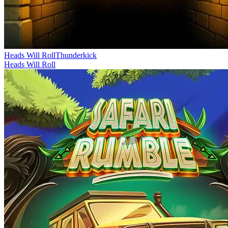
Heads Will Roll
Thunderkick
Heads Will Roll