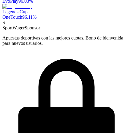
EvoPlay
96.03
%
Legends Cup
OneTouch
96.11
%
S
SportWager
Sponsor
Apuestas deportivas con las mejores cuotas. Bono de bienvenida
para nuevos usuarios.