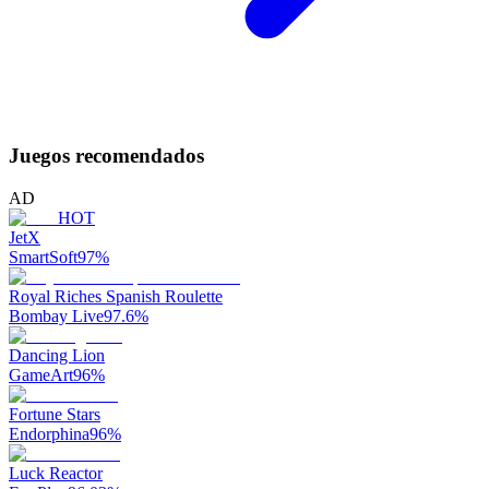
Juegos recomendados
AD
HOT
JetX
SmartSoft
97
%
Royal Riches Spanish Roulette
Bombay Live
97.6
%
Dancing Lion
GameArt
96
%
Fortune Stars
Endorphina
96
%
Luck Reactor