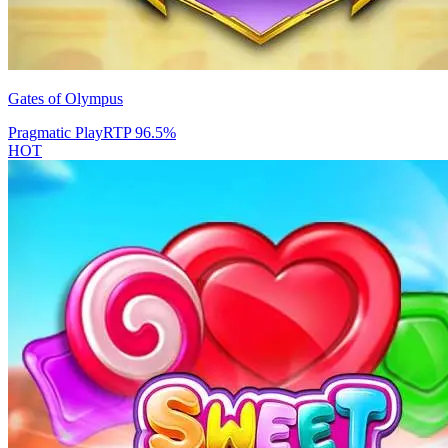
Gates of Olympus
Pragmatic Play
RTP
96.5
%
HOT