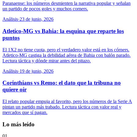
Paranaense: los números desmienten la narrativa popular y señalan
un partido de pocos goles y muchos corners.
Análisis
·
23 de junio, 2026
Atletico-MG vs Bahia: la esquina que reparte los
puntos
El 1X2 no tiene cuota, pero el verdadero valor está en los córners.
Atletico-MG castiga la debilidad aérea de Bahia con balón parado.
Lectura táctica y dónde mirar antes del pitazo.
Análisis
·
19 de junio, 2026
Corinthians vs Remo: el dato que la tribuna no
quiere oír
El relato popular empuja al favorito, pero los números de la Serie A
pintan un partido más trabado. Lectura táctica con valor real y
mercados que sí pagan.
Lo más leído
01