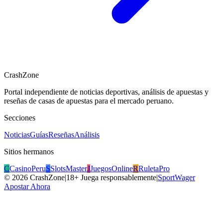
CrashZone
Portal independiente de noticias deportivas, análisis de apuestas y
reseñas de casas de apuestas para el mercado peruano.
Secciones
Noticias
Guías
Reseñas
Análisis
Sitios hermanos
C
CasinoPeru
S
SlotsMaster
J
JuegosOnline
R
RuletaPro
©
2026
CrashZone
|
18+ Juega responsablemente
|
SportWager
Apostar Ahora