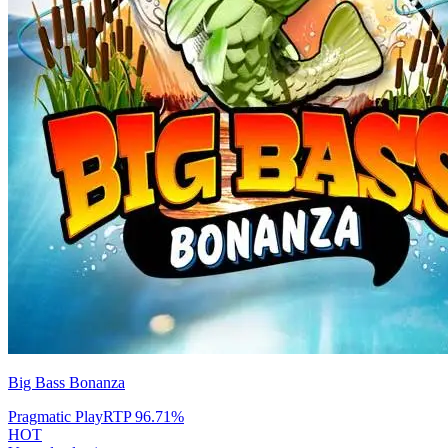
Big Bass Bonanza
Pragmatic Play
RTP
96.71
%
HOT