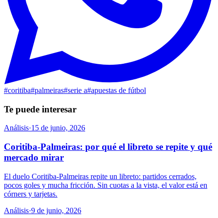
#
coritiba
#
palmeiras
#
serie a
#
apuestas de fútbol
Te puede interesar
Análisis
·
15 de junio, 2026
Coritiba-Palmeiras: por qué el libreto se repite y qué
mercado mirar
El duelo Coritiba-Palmeiras repite un libreto: partidos cerrados,
pocos goles y mucha fricción. Sin cuotas a la vista, el valor está en
córners y tarjetas.
Análisis
·
9 de junio, 2026