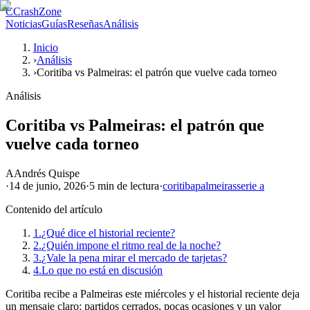
C
CrashZone
Noticias
Guías
Reseñas
Análisis
Inicio
›
Análisis
›
Coritiba vs Palmeiras: el patrón que vuelve cada torneo
Análisis
Coritiba vs Palmeiras: el patrón que
vuelve cada torneo
A
Andrés Quispe
·
14 de junio, 2026
·
5 min
de lectura
·
coritiba
palmeiras
serie a
Contenido del artículo
1.
¿Qué dice el historial reciente?
2.
¿Quién impone el ritmo real de la noche?
3.
¿Vale la pena mirar el mercado de tarjetas?
4.
Lo que no está en discusión
Coritiba recibe a Palmeiras este miércoles y el historial reciente deja
un mensaje claro: partidos cerrados, pocas ocasiones y un valor