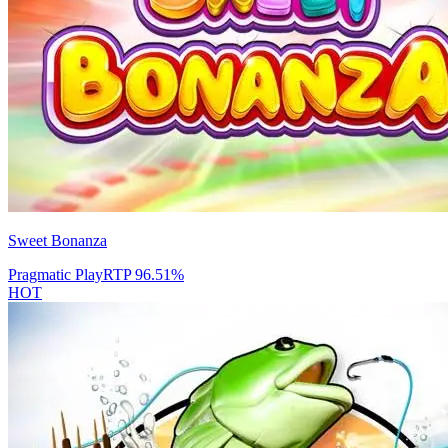
Sweet Bonanza
Pragmatic Play
RTP
96.51
%
HOT