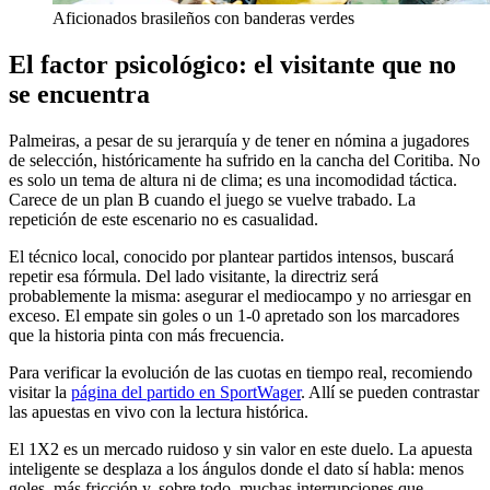
Aficionados brasileños con banderas verdes
El factor psicológico: el visitante que no
se encuentra
Palmeiras, a pesar de su jerarquía y de tener en nómina a jugadores
de selección, históricamente ha sufrido en la cancha del Coritiba. No
es solo un tema de altura ni de clima; es una incomodidad táctica.
Carece de un plan B cuando el juego se vuelve trabado. La
repetición de este escenario no es casualidad.
El técnico local, conocido por plantear partidos intensos, buscará
repetir esa fórmula. Del lado visitante, la directriz será
probablemente la misma: asegurar el mediocampo y no arriesgar en
exceso. El empate sin goles o un 1-0 apretado son los marcadores
que la historia pinta con más frecuencia.
Para verificar la evolución de las cuotas en tiempo real, recomiendo
visitar la
página del partido en SportWager
. Allí se pueden contrastar
las apuestas en vivo con la lectura histórica.
El 1X2 es un mercado ruidoso y sin valor en este duelo. La apuesta
inteligente se desplaza a los ángulos donde el dato sí habla: menos
goles, más fricción y, sobre todo, muchas interrupciones que