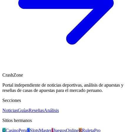
CrashZone
Portal independiente de noticias deportivas, análisis de apuestas y
reseñas de casas de apuestas para el mercado peruano.
Secciones
Noticias
Guías
Reseñas
Análisis
Sitios hermanos
C
CasinoPeru
S
SlotsMaster
J
JuegosOnline
R
RuletaPro