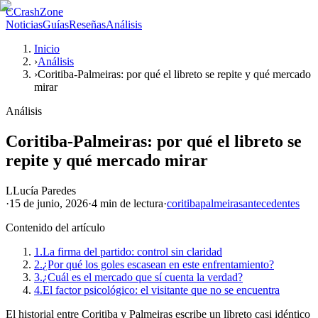
C
CrashZone
Noticias
Guías
Reseñas
Análisis
Inicio
›
Análisis
›
Coritiba-Palmeiras: por qué el libreto se repite y qué mercado
mirar
Análisis
Coritiba-Palmeiras: por qué el libreto se
repite y qué mercado mirar
L
Lucía Paredes
·
15 de junio, 2026
·
4 min
de lectura
·
coritiba
palmeiras
antecedentes
Contenido del artículo
1.
La firma del partido: control sin claridad
2.
¿Por qué los goles escasean en este enfrentamiento?
3.
¿Cuál es el mercado que sí cuenta la verdad?
4.
El factor psicológico: el visitante que no se encuentra
El historial entre Coritiba y Palmeiras escribe un libreto casi idéntico