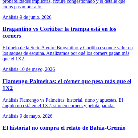
probabilidades implícitas, fixture congestionado y el detalle que
todos pasan por alto.
Análisis
·
9 de junio, 2026
Bragantino vs Coritiba: la trampa está en los
corners
El duelo de la Serie A entre Bragantino y Coritiba esconde valor en
los saques de esquina. Analizamos por qué los corners pagan más
que el 1X2.
Análisis
·
10 de mayo, 2026
Flamengo-Palmeiras: el córner que pesa más que el
1X2
Análisis Flamengo vs Palmeiras: historial, ritmo y apuestas. El
ángulo no está en el 1X2, sino en corners y pelota parada.
Análisis
·
9 de mayo, 2026
El historial no compra el relato de Bahia-Gremio