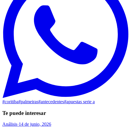
#
coritiba
#
palmeiras
#
antecedentes
#
apuestas serie a
Te puede interesar
Análisis
·
14 de junio, 2026