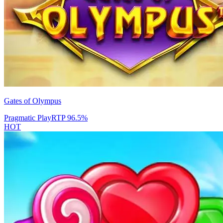
Gates of Olympus
Pragmatic Play
RTP
96.5
%
HOT