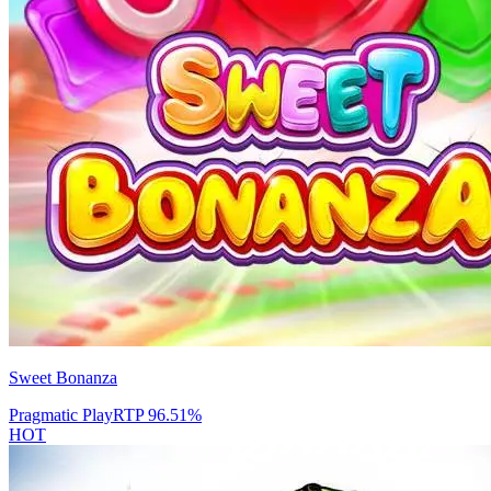
Sweet Bonanza
Pragmatic Play
RTP
96.51
%
HOT