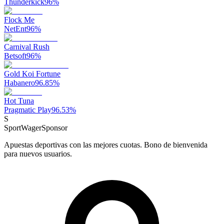
Thunderkick
96
%
Flock Me
NetEnt
96
%
Carnival Rush
Betsoft
96
%
Gold Koi Fortune
Habanero
96.85
%
Hot Tuna
Pragmatic Play
96.53
%
S
SportWager
Sponsor
Apuestas deportivas con las mejores cuotas. Bono de bienvenida
para nuevos usuarios.