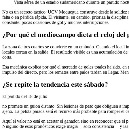
Vista aérea de un estadio sudamericano durante un partido noc
No es un secreto táctico: UCV Moquegua construye desde la solidez fís
falta o en pérdida rápida. El visitante, en cambio, prioriza la discipl
constante: pocas ocasiones de gol y muchas interrupciones.
¿Por qué el mediocampo dicta el reloj del 
La zona de tres cuartos se convierte en un embudo. Cuando el local inte
locales cortan en la salida. El resultado visible es una acumulación
corta.
Esa mecánica explica por qué el mercado de goles totales ha sido, en t
impulso del directo, pero los remates entre palos tardan en llegar. Meno
¿Se repite la tendencia este sábado?
El partido del 18 de julio
no promete un guion distinto. Sin lesiones de peso que obliguen a improv
ajeno. La pelota parada será el recurso más probable para romper el c
Aquí el valor no está en acertar el ganador, sino en reconocer que el p
Ninguno de esos pronósticos exige magia —solo consistencia— y las cuo