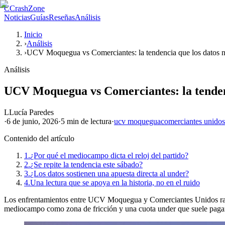
C
CrashZone
Noticias
Guías
Reseñas
Análisis
Inicio
›
Análisis
›
UCV Moquegua vs Comerciantes: la tendencia que los datos n
Análisis
UCV Moquegua vs Comerciantes: la tendenc
L
Lucía Paredes
·
6 de junio, 2026
·
5 min
de lectura
·
ucv moquegua
comerciantes unidos
Contenido del artículo
1.
¿Por qué el mediocampo dicta el reloj del partido?
2.
¿Se repite la tendencia este sábado?
3.
¿Los datos sostienen una apuesta directa al under?
4.
Una lectura que se apoya en la historia, no en el ruido
Los enfrentamientos entre UCV Moquegua y Comerciantes Unidos rara ve
mediocampo como zona de fricción y una cuota under que suele pagar 