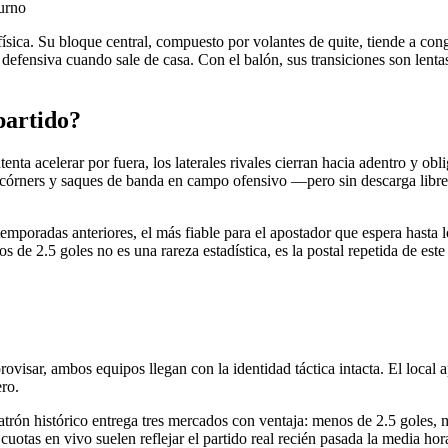
turno
ica. Su bloque central, compuesto por volantes de quite, tiende a conges
ina defensiva cuando sale de casa. Con el balón, sus transiciones son lent
partido?
nta acelerar por fuera, los laterales rivales cierran hacia adentro y obli
 de córners y saques de banda en campo ofensivo —pero sin descarga lib
emporadas anteriores, el más fiable para el apostador que espera hasta l
s de 2.5 goles no es una rareza estadística, es la postal repetida de este
isar, ambos equipos llegan con la identidad táctica intacta. El local apos
ero.
atrón histórico entrega tres mercados con ventaja: menos de 2.5 goles, m
tas en vivo suelen reflejar el partido real recién pasada la media hor