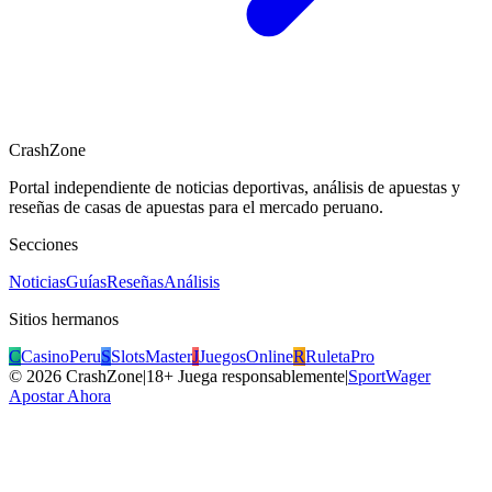
CrashZone
Portal independiente de noticias deportivas, análisis de apuestas y
reseñas de casas de apuestas para el mercado peruano.
Secciones
Noticias
Guías
Reseñas
Análisis
Sitios hermanos
C
CasinoPeru
S
SlotsMaster
J
JuegosOnline
R
RuletaPro
©
2026
CrashZone
|
18+ Juega responsablemente
|
SportWager
Apostar Ahora