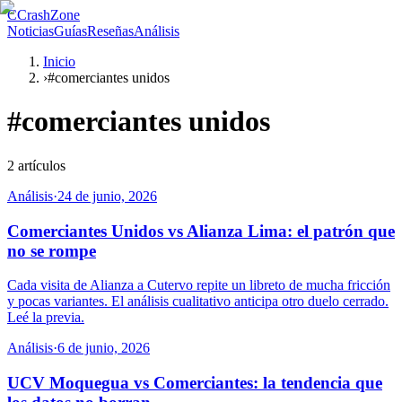
C
CrashZone
Noticias
Guías
Reseñas
Análisis
Inicio
›
#comerciantes unidos
#
comerciantes unidos
2
artículos
Análisis
·
24 de junio, 2026
Comerciantes Unidos vs Alianza Lima: el patrón que
no se rompe
Cada visita de Alianza a Cutervo repite un libreto de mucha fricción
y pocas variantes. El análisis cualitativo anticipa otro duelo cerrado.
Leé la previa.
Análisis
·
6 de junio, 2026
UCV Moquegua vs Comerciantes: la tendencia que