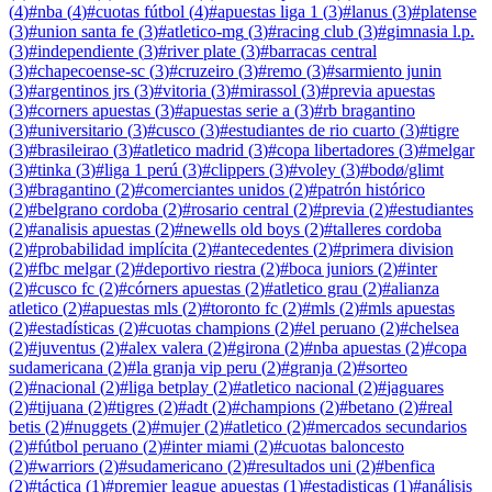
(
4
)
#
nba
(
4
)
#
cuotas fútbol
(
4
)
#
apuestas liga 1
(
3
)
#
lanus
(
3
)
#
platense
(
3
)
#
union santa fe
(
3
)
#
atletico-mg
(
3
)
#
racing club
(
3
)
#
gimnasia l.p.
(
3
)
#
independiente
(
3
)
#
river plate
(
3
)
#
barracas central
(
3
)
#
chapecoense-sc
(
3
)
#
cruzeiro
(
3
)
#
remo
(
3
)
#
sarmiento junin
(
3
)
#
argentinos jrs
(
3
)
#
vitoria
(
3
)
#
mirassol
(
3
)
#
previa apuestas
(
3
)
#
corners apuestas
(
3
)
#
apuestas serie a
(
3
)
#
rb bragantino
(
3
)
#
universitario
(
3
)
#
cusco
(
3
)
#
estudiantes de rio cuarto
(
3
)
#
tigre
(
3
)
#
brasileirao
(
3
)
#
atletico madrid
(
3
)
#
copa libertadores
(
3
)
#
melgar
(
3
)
#
tinka
(
3
)
#
liga 1 perú
(
3
)
#
clippers
(
3
)
#
voley
(
3
)
#
bodø/glimt
(
3
)
#
bragantino
(
2
)
#
comerciantes unidos
(
2
)
#
patrón histórico
(
2
)
#
belgrano cordoba
(
2
)
#
rosario central
(
2
)
#
previa
(
2
)
#
estudiantes
(
2
)
#
analisis apuestas
(
2
)
#
newells old boys
(
2
)
#
talleres cordoba
(
2
)
#
probabilidad implícita
(
2
)
#
antecedentes
(
2
)
#
primera division
(
2
)
#
fbc melgar
(
2
)
#
deportivo riestra
(
2
)
#
boca juniors
(
2
)
#
inter
(
2
)
#
cusco fc
(
2
)
#
córners apuestas
(
2
)
#
atletico grau
(
2
)
#
alianza
atletico
(
2
)
#
apuestas mls
(
2
)
#
toronto fc
(
2
)
#
mls
(
2
)
#
mls apuestas
(
2
)
#
estadísticas
(
2
)
#
cuotas champions
(
2
)
#
el peruano
(
2
)
#
chelsea
(
2
)
#
juventus
(
2
)
#
alex valera
(
2
)
#
girona
(
2
)
#
nba apuestas
(
2
)
#
copa
sudamericana
(
2
)
#
la granja vip peru
(
2
)
#
granja
(
2
)
#
sorteo
(
2
)
#
nacional
(
2
)
#
liga betplay
(
2
)
#
atletico nacional
(
2
)
#
jaguares
(
2
)
#
tijuana
(
2
)
#
tigres
(
2
)
#
adt
(
2
)
#
champions
(
2
)
#
betano
(
2
)
#
real
betis
(
2
)
#
nuggets
(
2
)
#
mujer
(
2
)
#
atletico
(
2
)
#
mercados secundarios
(
2
)
#
fútbol peruano
(
2
)
#
inter miami
(
2
)
#
cuotas baloncesto
(
2
)
#
warriors
(
2
)
#
sudamericano
(
2
)
#
resultados uni
(
2
)
#
benfica
(
2
)
#
táctica
(
1
)
#
premier league apuestas
(
1
)
#
estadisticas
(
1
)
#
análisis