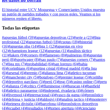
los datos no borran
El historial entre UCV Moquegua y Comerciantes Unidos muestra
un patrón de partidos trabados y con pocos goles. Veamos si los
números repiten el libreto.
Todas las etiquetas
#
apuestas fútbol
(
59
)
#
apuestas deportivas
(
23
)
#
serie a
(
23
)
#
liga
profesional
(
22
)
#
apuestas futbol
(
18
)
#
cuotas
(
18
)
#
historial
(
16
)
#
apuestas nba
(
14
)
#
liga 1
(
12
)
#
apuestas en vivo
(
12
)
#
champions league
(
12
)
#
apuestas
(
11
)
#
análisis táctico
(
11
)
#
lakers
(
9
)
#
corners
(
8
)
#
flamengo
(
8
)
#
palmeiras
(
8
)
#
apuestas
perú
(
8
)
#
sportwager
(
8
)
#
sao paulo
(
7
)
#
apuestas corners
(
7
)
#
santos
(
7
)
#
liga mx
(
7
)
#
probabilidad
(
6
)
#
san lorenzo
(
6
)
#
bahia
(
6
)
#
corinthians
(
6
)
#
sporting cristal
(
6
)
#
real madrid
(
6
)
#
la liga
(
6
)
#
arsenal
(
6
)
#
gremio
(
5
)
#
alianza lima
(
5
)
#
atletico tucuman
(
5
)
#
manchester city
(
5
)
#
botafogo
(
5
)
#
premier league
(
5
)
#
coritiba
(
5
)
#
deportivo garcilaso
(
5
)
#
perú
(
5
)
#
psg
(
5
)
#
casino online
(
5
)
#
peru
(
5
)
#
alianza
(
5
)
#
celtics
(
5
)
#
fluminense
(
4
)
#
huracan
(
4
)
#
banfield
(
4
)
#
atletico paranaense
(
4
)
#
independ. rivadavia
(
4
)
#
córners
(
4
)
#
liverpool
(
4
)
#
internacional
(
4
)
#
vasco da gama
(
4
)
#
pronóstico
(
4
)
#
defensa y justicia
(
4
)
#
aldosivi
(
4
)
#
analisis tactico
(
4
)
#
monterrey
(
4
)
#
primera división
(
4
)
#
barcelona
(
4
)
#
pronósticos deportivos
(
4
)
#
ecuabet
(
4
)
#
resultados
(
4
)
#
torneo apertura
(
4
)
#
cienciano