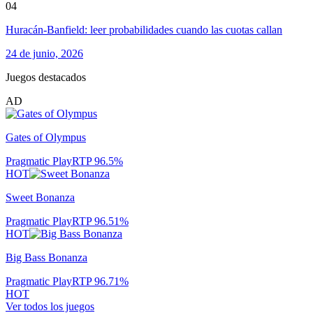
04
Huracán-Banfield: leer probabilidades cuando las cuotas callan
24 de junio, 2026
Juegos destacados
AD
Gates of Olympus
Pragmatic Play
RTP
96.5
%
HOT
Sweet Bonanza
Pragmatic Play
RTP
96.51
%
HOT
Big Bass Bonanza
Pragmatic Play
RTP
96.71
%
HOT
Ver todos los juegos