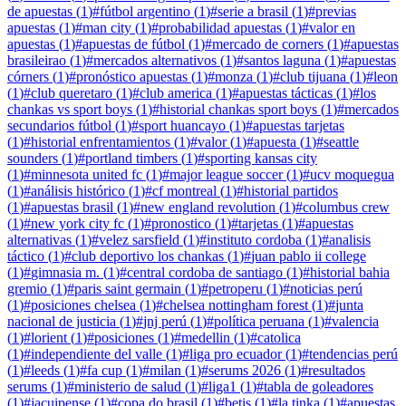
de apuestas
(
1
)
#
fútbol argentino
(
1
)
#
serie a brasil
(
1
)
#
previas
apuestas
(
1
)
#
man city
(
1
)
#
probabilidad apuestas
(
1
)
#
valor en
apuestas
(
1
)
#
apuestas de fútbol
(
1
)
#
mercado de corners
(
1
)
#
apuestas
brasileirao
(
1
)
#
mercados alternativos
(
1
)
#
santos laguna
(
1
)
#
apuestas
córners
(
1
)
#
pronóstico apuestas
(
1
)
#
monza
(
1
)
#
club tijuana
(
1
)
#
leon
(
1
)
#
club queretaro
(
1
)
#
club america
(
1
)
#
apuestas tácticas
(
1
)
#
los
chankas vs sport boys
(
1
)
#
historial chankas sport boys
(
1
)
#
mercados
secundarios fútbol
(
1
)
#
sport huancayo
(
1
)
#
apuestas tarjetas
(
1
)
#
historial enfrentamientos
(
1
)
#
valor
(
1
)
#
apuesta
(
1
)
#
seattle
sounders
(
1
)
#
portland timbers
(
1
)
#
sporting kansas city
(
1
)
#
minnesota united fc
(
1
)
#
major league soccer
(
1
)
#
ucv moquegua
(
1
)
#
análisis histórico
(
1
)
#
cf montreal
(
1
)
#
historial partidos
(
1
)
#
apuestas brasil
(
1
)
#
new england revolution
(
1
)
#
columbus crew
(
1
)
#
new york city fc
(
1
)
#
pronostico
(
1
)
#
tarjetas
(
1
)
#
apuestas
alternativas
(
1
)
#
velez sarsfield
(
1
)
#
instituto cordoba
(
1
)
#
analisis
táctico
(
1
)
#
club deportivo los chankas
(
1
)
#
juan pablo ii college
(
1
)
#
gimnasia m.
(
1
)
#
central cordoba de santiago
(
1
)
#
historial bahia
gremio
(
1
)
#
paris saint germain
(
1
)
#
petroperu
(
1
)
#
noticias perú
(
1
)
#
posiciones chelsea
(
1
)
#
chelsea nottingham forest
(
1
)
#
junta
nacional de justicia
(
1
)
#
jnj perú
(
1
)
#
política peruana
(
1
)
#
valencia
(
1
)
#
lorient
(
1
)
#
posiciones
(
1
)
#
medellin
(
1
)
#
catolica
(
1
)
#
independiente del valle
(
1
)
#
liga pro ecuador
(
1
)
#
tendencias perú
(
1
)
#
leeds
(
1
)
#
fa cup
(
1
)
#
milan
(
1
)
#
serums 2026
(
1
)
#
resultados
serums
(
1
)
#
ministerio de salud
(
1
)
#
liga1
(
1
)
#
tabla de goleadores
(
1
)
#
jacuipense
(
1
)
#
copa do brasil
(
1
)
#
betis
(
1
)
#
la tinka
(
1
)
#
apuestas