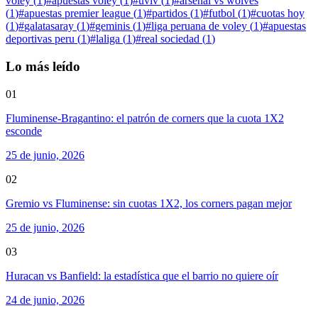
voley
(
1
)
#
apuestas voley
(
1
)
#
uviv
(
1
)
#
arsenal vs wolves
(
1
)
#
apuestas premier league
(
1
)
#
partidos
(
1
)
#
futbol
(
1
)
#
cuotas hoy
(
1
)
#
galatasaray
(
1
)
#
geminis
(
1
)
#
liga peruana de voley
(
1
)
#
apuestas
deportivas peru
(
1
)
#
laliga
(
1
)
#
real sociedad
(
1
)
Lo más leído
01
Fluminense-Bragantino: el patrón de corners que la cuota 1X2
esconde
25 de junio, 2026
02
Gremio vs Fluminense: sin cuotas 1X2, los corners pagan mejor
25 de junio, 2026
03
Huracan vs Banfield: la estadística que el barrio no quiere oír
24 de junio, 2026