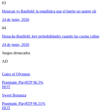
03
Huracan vs Banfield: la estadística que el barrio no quiere oír
24 de junio, 2026
04
Huracán-Banfield: leer probabilidades cuando las cuotas callan
24 de junio, 2026
Juegos destacados
AD
Gates of Olympus
Pragmatic Play
RTP
96.5
%
HOT
Sweet Bonanza
Pragmatic Play
RTP
96.51
%
HOT