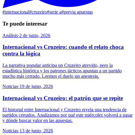
#
internacional
#
cruzeiro
#
serie a
#
previa apuestas
Te puede interesar
Análisis
·
2 de junio, 2026
Internacional vs Cruzeiro: cuando el relato choca
contra la lógica
La narrativa popular anticipa un Cruzeiro atrevido, pero la
estadística histórica y los patrones tácticos apuntan a un partido
mucho más cerrado. Leemos el duelo sin anestesia.
Noticias
·
19 de junio, 2026
Internacional vs Cruzeiro: el patrón que se repite
El historial entre Internacional y Cruzeiro revela una tendencia de
partidos cerrados. Analizamos por qué este miércoles volverá a pasar
y dónde buscar valor en las apuestas.
Noticias
·
13 de junio, 2026