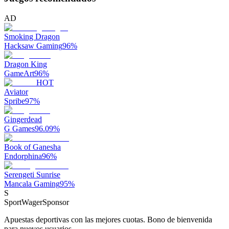
AD
Smoking Dragon
Hacksaw Gaming
96
%
Dragon King
GameArt
96
%
HOT
Aviator
Spribe
97
%
Gingerdead
G Games
96.09
%
Book of Ganesha
Endorphina
96
%
Serengeti Sunrise
Mancala Gaming
95
%
S
SportWager
Sponsor
Apuestas deportivas con las mejores cuotas. Bono de bienvenida
para nuevos usuarios.