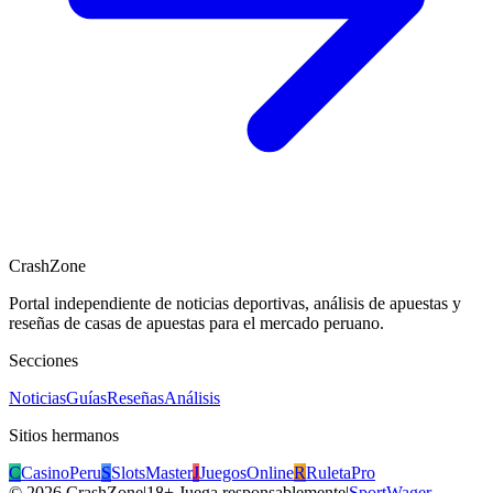
CrashZone
Portal independiente de noticias deportivas, análisis de apuestas y
reseñas de casas de apuestas para el mercado peruano.
Secciones
Noticias
Guías
Reseñas
Análisis
Sitios hermanos
C
CasinoPeru
S
SlotsMaster
J
JuegosOnline
R
RuletaPro
©
2026
CrashZone
|
18+ Juega responsablemente
|
SportWager