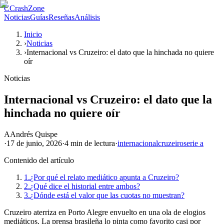
C
CrashZone
Noticias
Guías
Reseñas
Análisis
Inicio
›
Noticias
›
Internacional vs Cruzeiro: el dato que la hinchada no quiere
oír
Noticias
Internacional vs Cruzeiro: el dato que la
hinchada no quiere oír
A
Andrés Quispe
·
17 de junio, 2026
·
4 min
de lectura
·
internacional
cruzeiro
serie a
Contenido del artículo
1.
¿Por qué el relato mediático apunta a Cruzeiro?
2.
¿Qué dice el historial entre ambos?
3.
¿Dónde está el valor que las cuotas no muestran?
Cruzeiro aterriza en Porto Alegre envuelto en una ola de elogios
mediáticos. La prensa brasileña lo pinta como favorito casi por