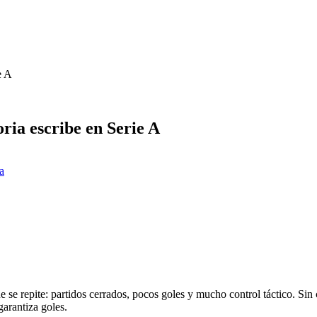
e A
oria escribe en Serie A
 a
 se repite: partidos cerrados, pocos goles y mucho control táctico. Sin c
arantiza goles.