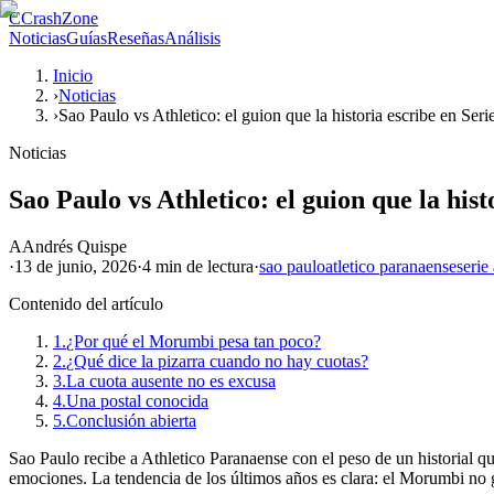
C
CrashZone
Noticias
Guías
Reseñas
Análisis
Inicio
›
Noticias
›
Sao Paulo vs Athletico: el guion que la historia escribe en Seri
Noticias
Sao Paulo vs Athletico: el guion que la hist
A
Andrés Quispe
·
13 de junio, 2026
·
4 min
de lectura
·
sao paulo
atletico paranaense
serie
Contenido del artículo
1.
¿Por qué el Morumbi pesa tan poco?
2.
¿Qué dice la pizarra cuando no hay cuotas?
3.
La cuota ausente no es excusa
4.
Una postal conocida
5.
Conclusión abierta
Sao Paulo recibe a Athletico Paranaense con el peso de un historial que
emociones. La tendencia de los últimos años es clara: el Morumbi no g