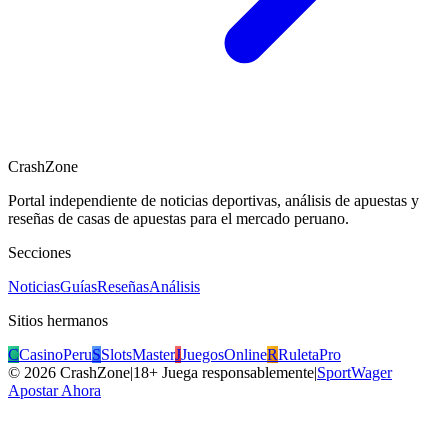
CrashZone
Portal independiente de noticias deportivas, análisis de apuestas y
reseñas de casas de apuestas para el mercado peruano.
Secciones
Noticias
Guías
Reseñas
Análisis
Sitios hermanos
C
CasinoPeru
S
SlotsMaster
J
JuegosOnline
R
RuletaPro
©
2026
CrashZone
|
18+ Juega responsablemente
|
SportWager
Apostar Ahora