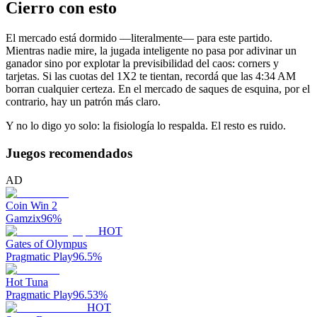
Cierro con esto
El mercado está dormido —literalmente— para este partido.
Mientras nadie mire, la jugada inteligente no pasa por adivinar un
ganador sino por explotar la previsibilidad del caos: corners y
tarjetas. Si las cuotas del 1X2 te tientan, recordá que las 4:34 AM
borran cualquier certeza. En el mercado de saques de esquina, por el
contrario, hay un patrón más claro.
Y no lo digo yo solo: la fisiología lo respalda. El resto es ruido.
Juegos recomendados
AD
Coin Win 2
Gamzix
96
%
HOT
Gates of Olympus
Pragmatic Play
96.5
%
Hot Tuna
Pragmatic Play
96.53
%
HOT