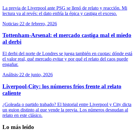
La previa de Liverpool ante PSG se llenó de relato y reacción. Mi
lectura va al revés: el dato enfría la épica y castiga el exceso.
Noticias
·
22 de febrero, 2026
Tottenham-Arsenal: el mercado castiga mal el miedo
al derbi
El derbi del norte de Londres se juega también en cuotas: dónde está
el valor real, qué mercado evitar y por qué el relato del caos puede
engañar.
Análisis
·
22 de junio, 2026
Liverpool-City: los números fríos frente al relato
caliente
¿Goleada o partido trabado? El historial entre Liverpool y City dicta
un guion distinto al que vende la previa. Los números desnudan al
relato en este clásico.
Lo más leído