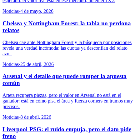
esperado: el valor real está en ese mercado, no en el 1X2.
Noticias
·
4 de mayo, 2026
Chelsea y Nottingham Forest: la tabla no perdona
relatos
Chelsea cae ante Nottingham Forest y la búsqueda por posiciones
revela una verdad incómoda: las cuotas ya desconfían del relato
azul.
Noticias
·
25 de abril, 2026
Arsenal y el detalle que puede romper la apuesta
común
Arteta recupera piezas, pero el valor en Arsenal no está en el
ganador: está en cómo pisa el área y fuerza corners en tramos muy
precisos.
Noticias
·
8 de abril, 2026
Liverpool-PSG: el ruido empuja, pero el dato pide
freno