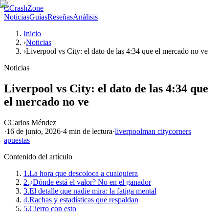
C
CrashZone
Noticias
Guías
Reseñas
Análisis
Inicio
›
Noticias
›
Liverpool vs City: el dato de las 4:34 que el mercado no ve
Noticias
Liverpool vs City: el dato de las 4:34 que
el mercado no ve
C
Carlos Méndez
·
16 de junio, 2026
·
4 min
de lectura
·
liverpool
man city
corners
apuestas
Contenido del artículo
1.
La hora que descoloca a cualquiera
2.
¿Dónde está el valor? No en el ganador
3.
El detalle que nadie mira: la fatiga mental
4.
Rachas y estadísticas que respaldan
5.
Cierro con esto