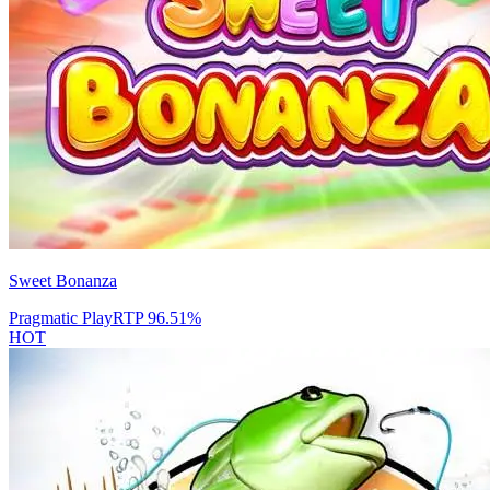
Sweet Bonanza
Pragmatic Play
RTP
96.51
%
HOT