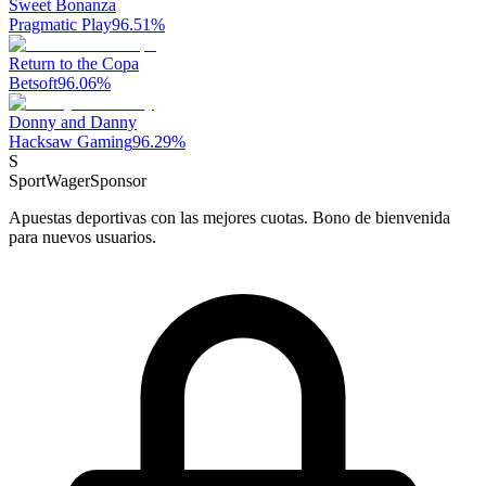
Sweet Bonanza
Pragmatic Play
96.51
%
Return to the Copa
Betsoft
96.06
%
Donny and Danny
Hacksaw Gaming
96.29
%
S
SportWager
Sponsor
Apuestas deportivas con las mejores cuotas. Bono de bienvenida
para nuevos usuarios.