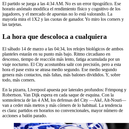
El partido se juega a las 4:34 AM. No es un error tipográfico. Ese
horario anómalo modifica el rendimiento físico y cognitivo de los
jugadores, y el mercado de apuestas no lo está valorando. La
mayoría mira el 1X2 y las cuotas de ganador. Yo miro los corners y
las tarjetas.
La hora que descoloca a cualquiera
El sábado 14 de marzo a las 04:34, los relojes biológicos de ambos
planteles estarán en su punto más bajo. Ritmo circadiano en
descenso, tiempo de reacción más lento, fatiga acumulada por un
viaje nocturno. El City acostumbra salir con precisión, pero a esta
hora el pase extra se atrasa medio segundo. Ese medio segundo
genera más contactos, más faltas, más balones divididos. Y, sobre
todo, más corners.
En la pizarra, Liverpool apuesta por laterales profundos: Frimpong y
Robertson. Van Dijk espera en cada saque de esquina. Con la
somnolencia de las 4 AM, los defensas del City —Aké, Aït-Nouri—
van a ceder más metros y más córners de lo habitual. La tendencia
es clara: partidos en horarios no convencionales, mayor número de
acciones a balón parado.