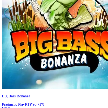
Big Bass Bonanza
Pragmatic Play
RTP
96.71
%