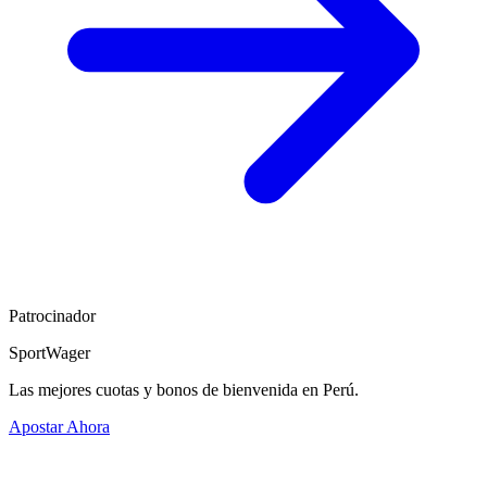
Patrocinador
SportWager
Las mejores cuotas y bonos de bienvenida en Perú.
Apostar Ahora