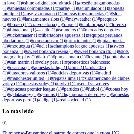
in love
(
1
)
#
shine original soundtrack
(
1
)
#
reseña tragamonedas
(
1
)
#
apuestas combinadas
(
1
)
#
parlay
(
1
)
#
acumulador
(
1
)
#
apuesta
multiple
(
1
)
#
psg vs monaco
(
1
)
#
nuevas tragamonedas
(
1
)
#
slots
nuevos
(
1
)
#
lanzamientos slots
(
1
)
#
mayweather
(
1
)
#
pacquiao
(
1
)
#
boxeo
(
1
)
#
convocatoria
(
1
)
#
onpe
(
1
)
#
club brujas
(
1
)
#
lorenzo
(
1
)
#
binacional
(
1
)
#
seattle
(
1
)
#
sounders
(
1
)
#
mercados de goles
(
1
)
#
ticketmaster
(
1
)
#
libertadores apuestas
(
1
)
#
equipos peruanos
libertadores
(
1
)
#
como apostar
(
1
)
#
principiantes
(
1
)
#
guia apuestas
(
1
)
#
moquegua
(
1
)
#
ucl
(
1
)
#
champions league apuestas
(
1
)
#
sweet
bonanza
(
1
)
#
sweet bonanza reseña
(
1
)
#
sweet bonanza rtp
(
1
)
#
slots
pragmatic play
(
1
)
#
lafc
(
1
)
#
pumas unam
(
1
)
#
levante
(
1
)
#
tottenham
(
1
)
#
san martin
(
1
)
#
voley peru
(
1
)
#
pronosticos baloncesto
(
1
)
#
osasuna
(
1
)
#
apuestas la liga
(
1
)
#
lima
(
1
)
#
mls 2026
(
1
)
#
jugadores valiosos
(
1
)
#
noticias deportivas
(
1
)
#
madrid
(
1
)
#
manchester united
(
1
)
#
regatas lima
(
1
)
#
sudamericano de clubes
voley
(
1
)
#
apuestas voley
(
1
)
#
uviv
(
1
)
#
arsenal vs wolves
(
1
)
#
apuestas premier league
(
1
)
#
partidos
(
1
)
#
futbol
(
1
)
#
cuotas hoy
(
1
)
#
galatasaray
(
1
)
#
geminis
(
1
)
#
liga peruana de voley
(
1
)
#
apuestas
deportivas peru
(
1
)
#
laliga
(
1
)
#
real sociedad
(
1
)
Lo más leído
01
Fluminense-Bragantino: el patrón de corners que la cuota 1X2