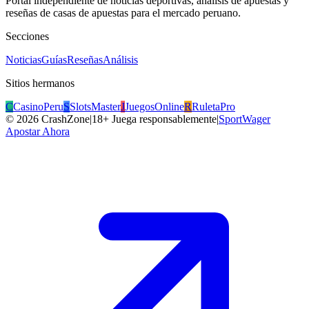
Portal independiente de noticias deportivas, análisis de apuestas y
reseñas de casas de apuestas para el mercado peruano.
Secciones
Noticias
Guías
Reseñas
Análisis
Sitios hermanos
C
CasinoPeru
S
SlotsMaster
J
JuegosOnline
R
RuletaPro
©
2026
CrashZone
|
18+ Juega responsablemente
|
SportWager
Apostar Ahora