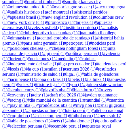
sounders
(
1
)
#
portland timbers
(
1
)
#
sporting kansas city
(
1
)
#
minnesota united fc
(
1
)
#
major league soccer
(
1
)
#
ucv moquegua
(
1
)
#
análisis histórico
(
1
)
#
cf montreal
(
1
)
#
historial partidos
(
1
)
#
apuestas brasil
(
1
)
#
new england revolution
(
1
)
#
columbus crew
(
1
)
#
new york city fc
(
1
)
#
pronostico
(
1
)
#
tarjetas
(
1
)
#
apuestas
alternativas
(
1
)
#
velez sarsfield
(
1
)
#
instituto cordoba
(
1
)
#
analisis
táctico
(
1
)
#
club deportivo los chankas
(
1
)
#
juan pablo ii college
(
1
)
#
gimnasia m.
(
1
)
#
central cordoba de santiago
(
1
)
#
historial bahia
gremio
(
1
)
#
paris saint germain
(
1
)
#
petroperu
(
1
)
#
noticias perú
(
1
)
#
posiciones chelsea
(
1
)
#
chelsea nottingham forest
(
1
)
#
junta
nacional de justicia
(
1
)
#
jnj perú
(
1
)
#
política peruana
(
1
)
#
valencia
(
1
)
#
lorient
(
1
)
#
posiciones
(
1
)
#
medellin
(
1
)
#
catolica
(
1
)
#
independiente del valle
(
1
)
#
liga pro ecuador
(
1
)
#
tendencias perú
(
1
)
#
leeds
(
1
)
#
fa cup
(
1
)
#
milan
(
1
)
#
serums 2026
(
1
)
#
resultados
serums
(
1
)
#
ministerio de salud
(
1
)
#
liga1
(
1
)
#
tabla de goleadores
(
1
)
#
jacuipense
(
1
)
#
copa do brasil
(
1
)
#
betis
(
1
)
#
la tinka
(
1
)
#
apuestas
peru
(
1
)
#
velez
(
1
)
#
fixture liga 1
(
1
)
#
lyon
(
1
)
#
golden state warriors
(
1
)
#
stephen curry
(
1
)
#
playoffs nba
(
1
)
#
blackburn
(
1
)
#
rovers
(
1
)
#
coventry
(
1
)
#
city
(
1
)
#
draft nba 2026
(
1
)
#
jayden quaintance
(
1
)
#
racing
(
1
)
#
dia mundial de la cuantica
(
1
)
#
mundial
(
1
)
#
cuantica
(
1
)
#
play-in nba
(
1
)
#
pronósticos nba
(
1
)
#
mvp nba
(
1
)
#
shai gilgeous-
alexander
(
1
)
#
apuestas online
(
1
)
#
lotería perú
(
1
)
#
atlético nacional
(
1
)
#
coquimbo
(
1
)
#
seleccion peru
(
1
)
#
futbol peru
(
1
)
#
peru sub 17
(
1
)
#
tabla de posiciones
(
1
)
#
nets
(
1
)
#
luka doncic
(
1
)
#
pedro gallese
(
1
)
#
seleccion peruana
(
1
)
#
recambio peru
(
1
)
#
apuestas royal