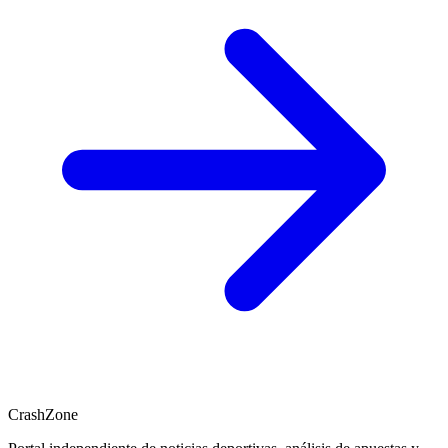
CrashZone