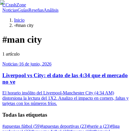
C
CrashZone
Noticias
Guías
Reseñas
Análisis
Inicio
›
#man city
#
man city
1
artículo
Noticias
·
16 de junio, 2026
Liverpool vs City: el dato de las 4:34 que el mercado
no ve
El horario insólito del Liverpool-Manchester City (4:34 AM)
distorsiona la lectura del 1X2. Analizo el impacto en corners, faltas y
tarjetas con los números fríos.
Todas las etiquetas
#
apuestas fútbol
(
59
)
#
apuestas deportivas
(
23
)
#
serie a
(
23
)
#
liga