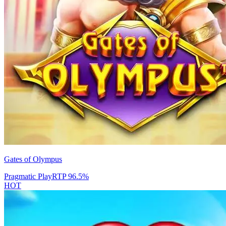
Gates of Olympus
Pragmatic Play
RTP
96.5
%
HOT