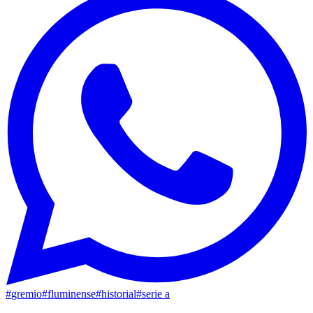
#
gremio
#
fluminense
#
historial
#
serie a