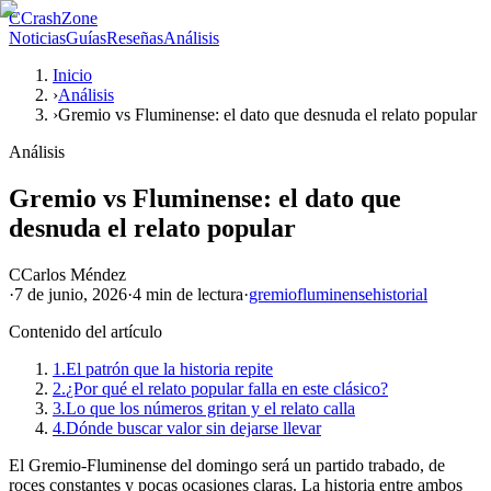
C
CrashZone
Noticias
Guías
Reseñas
Análisis
Inicio
›
Análisis
›
Gremio vs Fluminense: el dato que desnuda el relato popular
Análisis
Gremio vs Fluminense: el dato que
desnuda el relato popular
C
Carlos Méndez
·
7 de junio, 2026
·
4 min
de lectura
·
gremio
fluminense
historial
Contenido del artículo
1.
El patrón que la historia repite
2.
¿Por qué el relato popular falla en este clásico?
3.
Lo que los números gritan y el relato calla
4.
Dónde buscar valor sin dejarse llevar
El Gremio-Fluminense del domingo será un partido trabado, de
roces constantes y pocas ocasiones claras. La historia entre ambos