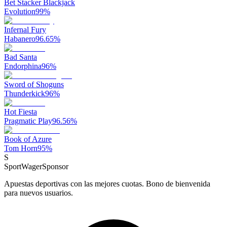
Bet Stacker Blackjack
Evolution
99
%
Infernal Fury
Habanero
96.65
%
Bad Santa
Endorphina
96
%
Sword of Shoguns
Thunderkick
96
%
Hot Fiesta
Pragmatic Play
96.56
%
Book of Azure
Tom Horn
95
%
S
SportWager
Sponsor
Apuestas deportivas con las mejores cuotas. Bono de bienvenida
para nuevos usuarios.