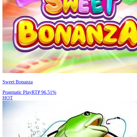
Sweet Bonanza
Pragmatic Play
RTP
96.51
%
HOT