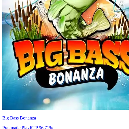
Big Bass Bonanza
Pragmatic Play
RTP
96.71
%