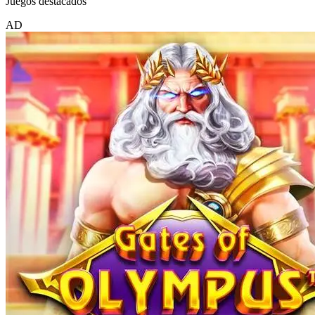
Juegos destacados
AD