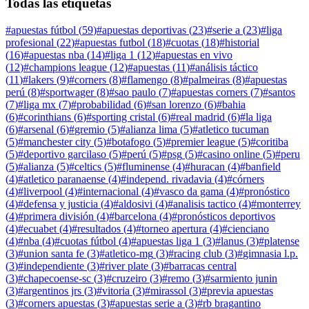
Todas las etiquetas
#
apuestas fútbol
(
59
)
#
apuestas deportivas
(
23
)
#
serie a
(
23
)
#
liga
profesional
(
22
)
#
apuestas futbol
(
18
)
#
cuotas
(
18
)
#
historial
(
16
)
#
apuestas nba
(
14
)
#
liga 1
(
12
)
#
apuestas en vivo
(
12
)
#
champions league
(
12
)
#
apuestas
(
11
)
#
análisis táctico
(
11
)
#
lakers
(
9
)
#
corners
(
8
)
#
flamengo
(
8
)
#
palmeiras
(
8
)
#
apuestas
perú
(
8
)
#
sportwager
(
8
)
#
sao paulo
(
7
)
#
apuestas corners
(
7
)
#
santos
(
7
)
#
liga mx
(
7
)
#
probabilidad
(
6
)
#
san lorenzo
(
6
)
#
bahia
(
6
)
#
corinthians
(
6
)
#
sporting cristal
(
6
)
#
real madrid
(
6
)
#
la liga
(
6
)
#
arsenal
(
6
)
#
gremio
(
5
)
#
alianza lima
(
5
)
#
atletico tucuman
(
5
)
#
manchester city
(
5
)
#
botafogo
(
5
)
#
premier league
(
5
)
#
coritiba
(
5
)
#
deportivo garcilaso
(
5
)
#
perú
(
5
)
#
psg
(
5
)
#
casino online
(
5
)
#
peru
(
5
)
#
alianza
(
5
)
#
celtics
(
5
)
#
fluminense
(
4
)
#
huracan
(
4
)
#
banfield
(
4
)
#
atletico paranaense
(
4
)
#
independ. rivadavia
(
4
)
#
córners
(
4
)
#
liverpool
(
4
)
#
internacional
(
4
)
#
vasco da gama
(
4
)
#
pronóstico
(
4
)
#
defensa y justicia
(
4
)
#
aldosivi
(
4
)
#
analisis tactico
(
4
)
#
monterrey
(
4
)
#
primera división
(
4
)
#
barcelona
(
4
)
#
pronósticos deportivos
(
4
)
#
ecuabet
(
4
)
#
resultados
(
4
)
#
torneo apertura
(
4
)
#
cienciano
(
4
)
#
nba
(
4
)
#
cuotas fútbol
(
4
)
#
apuestas liga 1
(
3
)
#
lanus
(
3
)
#
platense
(
3
)
#
union santa fe
(
3
)
#
atletico-mg
(
3
)
#
racing club
(
3
)
#
gimnasia l.p.
(
3
)
#
independiente
(
3
)
#
river plate
(
3
)
#
barracas central
(
3
)
#
chapecoense-sc
(
3
)
#
cruzeiro
(
3
)
#
remo
(
3
)
#
sarmiento junin
(
3
)
#
argentinos jrs
(
3
)
#
vitoria
(
3
)
#
mirassol
(
3
)
#
previa apuestas
(
3
)
#
corners apuestas
(
3
)
#
apuestas serie a
(
3
)
#
rb bragantino