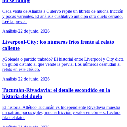
no se rompe
Cada visita de Alianza a Cutervo repite un libreto de mucha fricción
y pocas variantes. El análisis cualitativo anticipa otro duelo cerrado.
Leé la previa.
Análisis
·
22 de junio, 2026
Liverpool-City: los números fríos frente al relato
caliente
¿Goleada o partido trabado? El historial entre Liverpool y City dicta
un guion distinto al que vende la previa. Los números desnudan al
relato en este clásico.
Análisis
·
22 de junio, 2026
Tucumán-Rivadavia: el detalle escondido en la
historia del duelo
El historial Atlético Tucumán vs Independiente Rivadavia muestra
un patrón: pocos goles, mucha fricción y valor en córners. Lectura
fría del dato.