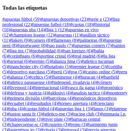
Todas las etiquetas
#
apuestas fútbol
(
59
)
#
apuestas deportivas
(
23
)
#
serie a
(
23
)
#
liga
profesional
(
22
)
#
apuestas futbol
(
18
)
#
cuotas
(
18
)
#
historial
(
16
)
#
apuestas nba
(
14
)
#
liga 1
(
12
)
#
apuestas en vivo
(
12
)
#
champions league
(
12
)
#
apuestas
(
11
)
#
análisis táctico
(
11
)
#
lakers
(
9
)
#
corners
(
8
)
#
flamengo
(
8
)
#
palmeiras
(
8
)
#
apuestas
perú
(
8
)
#
sportwager
(
8
)
#
sao paulo
(
7
)
#
apuestas corners
(
7
)
#
santos
(
7
)
#
liga mx
(
7
)
#
probabilidad
(
6
)
#
san lorenzo
(
6
)
#
bahia
(
6
)
#
corinthians
(
6
)
#
sporting cristal
(
6
)
#
real madrid
(
6
)
#
la liga
(
6
)
#
arsenal
(
6
)
#
gremio
(
5
)
#
alianza lima
(
5
)
#
atletico tucuman
(
5
)
#
manchester city
(
5
)
#
botafogo
(
5
)
#
premier league
(
5
)
#
coritiba
(
5
)
#
deportivo garcilaso
(
5
)
#
perú
(
5
)
#
psg
(
5
)
#
casino online
(
5
)
#
peru
(
5
)
#
alianza
(
5
)
#
celtics
(
5
)
#
fluminense
(
4
)
#
huracan
(
4
)
#
banfield
(
4
)
#
atletico paranaense
(
4
)
#
independ. rivadavia
(
4
)
#
córners
(
4
)
#
liverpool
(
4
)
#
internacional
(
4
)
#
vasco da gama
(
4
)
#
pronóstico
(
4
)
#
defensa y justicia
(
4
)
#
aldosivi
(
4
)
#
analisis tactico
(
4
)
#
monterrey
(
4
)
#
primera división
(
4
)
#
barcelona
(
4
)
#
pronósticos deportivos
(
4
)
#
ecuabet
(
4
)
#
resultados
(
4
)
#
torneo apertura
(
4
)
#
cienciano
(
4
)
#
nba
(
4
)
#
cuotas fútbol
(
4
)
#
apuestas liga 1
(
3
)
#
lanus
(
3
)
#
platense
(
3
)
#
union santa fe
(
3
)
#
atletico-mg
(
3
)
#
racing club
(
3
)
#
gimnasia l.p.
(
3
)
#
independiente
(
3
)
#
river plate
(
3
)
#
barracas central
(
3
)
#
chapecoense-sc
(
3
)
#
cruzeiro
(
3
)
#
remo
(
3
)
#
sarmiento junin
(
3
)
#
argentinos jrs
(
3
)
#
vitoria
(
3
)
#
mirassol
(
3
)
#
previa apuestas