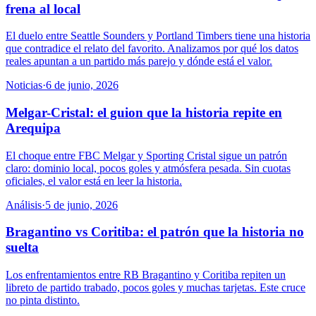
frena al local
El duelo entre Seattle Sounders y Portland Timbers tiene una historia
que contradice el relato del favorito. Analizamos por qué los datos
reales apuntan a un partido más parejo y dónde está el valor.
Noticias
·
6 de junio, 2026
Melgar-Cristal: el guion que la historia repite en
Arequipa
El choque entre FBC Melgar y Sporting Cristal sigue un patrón
claro: dominio local, pocos goles y atmósfera pesada. Sin cuotas
oficiales, el valor está en leer la historia.
Análisis
·
5 de junio, 2026
Bragantino vs Coritiba: el patrón que la historia no
suelta
Los enfrentamientos entre RB Bragantino y Coritiba repiten un
libreto de partido trabado, pocos goles y muchas tarjetas. Este cruce
no pinta distinto.