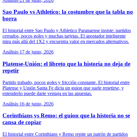
Análisis
·
21 de junio, 2026
Sao Paulo vs Athletico: la costumbre que la tabla no
borra
El historial entre Sao Paulo y Athletico Paranaense insiste: partidos
cerrados, pocos goles y muchas tarjetas. El apostador inteligente
mira más allá del 1X2 y encuentra valor en mercados alternativos.
Análisis
·
17 de junio, 2026
Platense-Unión: el libreto que la historia no deja de
repetir
Partido trabado, pocos goles y fricción constante. El historial entre
Platense y Unión Santa Fe dicta un guion que suele repetirse, y
entenderlo puede darte ventaja en las apuestas.
Análisis
·
16 de junio, 2026
Corinthians vs Remo: el guion que la historia no se
cansa de copiar
El historial entre Corinthians y Remo repite un patrón de partidos