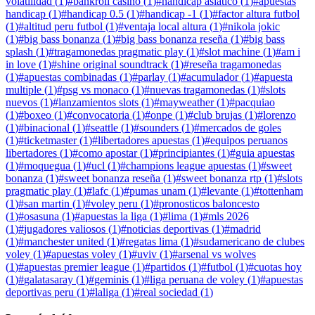
volatilidad
(
1
)
#
bankroll casino
(
1
)
#
handicap asiatico
(
1
)
#
apuestas
handicap
(
1
)
#
handicap 0.5
(
1
)
#
handicap -1
(
1
)
#
factor altura futbol
(
1
)
#
altitud peru futbol
(
1
)
#
ventaja local altura
(
1
)
#
nikola jokic
(
1
)
#
big bass bonanza
(
1
)
#
big bass bonanza reseña
(
1
)
#
big bass
splash
(
1
)
#
tragamonedas pragmatic play
(
1
)
#
slot machine
(
1
)
#
am i
in love
(
1
)
#
shine original soundtrack
(
1
)
#
reseña tragamonedas
(
1
)
#
apuestas combinadas
(
1
)
#
parlay
(
1
)
#
acumulador
(
1
)
#
apuesta
multiple
(
1
)
#
psg vs monaco
(
1
)
#
nuevas tragamonedas
(
1
)
#
slots
nuevos
(
1
)
#
lanzamientos slots
(
1
)
#
mayweather
(
1
)
#
pacquiao
(
1
)
#
boxeo
(
1
)
#
convocatoria
(
1
)
#
onpe
(
1
)
#
club brujas
(
1
)
#
lorenzo
(
1
)
#
binacional
(
1
)
#
seattle
(
1
)
#
sounders
(
1
)
#
mercados de goles
(
1
)
#
ticketmaster
(
1
)
#
libertadores apuestas
(
1
)
#
equipos peruanos
libertadores
(
1
)
#
como apostar
(
1
)
#
principiantes
(
1
)
#
guia apuestas
(
1
)
#
moquegua
(
1
)
#
ucl
(
1
)
#
champions league apuestas
(
1
)
#
sweet
bonanza
(
1
)
#
sweet bonanza reseña
(
1
)
#
sweet bonanza rtp
(
1
)
#
slots
pragmatic play
(
1
)
#
lafc
(
1
)
#
pumas unam
(
1
)
#
levante
(
1
)
#
tottenham
(
1
)
#
san martin
(
1
)
#
voley peru
(
1
)
#
pronosticos baloncesto
(
1
)
#
osasuna
(
1
)
#
apuestas la liga
(
1
)
#
lima
(
1
)
#
mls 2026
(
1
)
#
jugadores valiosos
(
1
)
#
noticias deportivas
(
1
)
#
madrid
(
1
)
#
manchester united
(
1
)
#
regatas lima
(
1
)
#
sudamericano de clubes
voley
(
1
)
#
apuestas voley
(
1
)
#
uviv
(
1
)
#
arsenal vs wolves
(
1
)
#
apuestas premier league
(
1
)
#
partidos
(
1
)
#
futbol
(
1
)
#
cuotas hoy
(
1
)
#
galatasaray
(
1
)
#
geminis
(
1
)
#
liga peruana de voley
(
1
)
#
apuestas
deportivas peru
(
1
)
#
laliga
(
1
)
#
real sociedad
(
1
)