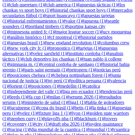
(
1
)
#
club queretaro
(
1
)
#
club america
(
1
)
#
apuestas tácticas
(
1
)
#
los
chankas vs sport boys
(
1
)
#
historial chankas sport boys
(
1
)
#
mercados
secundarios fútbol
(
1
)
#
sport huancayo
(
1
)
#
apuestas tarjetas
(
1
)
#
historial enfrentamientos
(
1
)
#
valor
(
1
)
#
apuesta
(
1
)
#
seattle
sounders
(
1
)
#
portland timbers
(
1
)
#
sporting kansas city
(
1
)
#
minnesota united fc
(
1
)
#
major league soccer
(
1
)
#
ucv moquegua
(
1
)
#
análisis histórico
(
1
)
#
cf montreal
(
1
)
#
historial partidos
(
1
)
#
apuestas brasil
(
1
)
#
new england revolution
(
1
)
#
columbus crew
(
1
)
#
new york city fc
(
1
)
#
pronostico
(
1
)
#
tarjetas
(
1
)
#
apuestas
alternativas
(
1
)
#
velez sarsfield
(
1
)
#
instituto cordoba
(
1
)
#
analisis
táctico
(
1
)
#
club deportivo los chankas
(
1
)
#
juan pablo ii college
(
1
)
#
gimnasia m.
(
1
)
#
central cordoba de santiago
(
1
)
#
historial bahia
gremio
(
1
)
#
paris saint germain
(
1
)
#
petroperu
(
1
)
#
noticias perú
(
1
)
#
posiciones chelsea
(
1
)
#
chelsea nottingham forest
(
1
)
#
junta
nacional de justicia
(
1
)
#
jnj perú
(
1
)
#
política peruana
(
1
)
#
valencia
(
1
)
#
lorient
(
1
)
#
posiciones
(
1
)
#
medellin
(
1
)
#
catolica
(
1
)
#
independiente del valle
(
1
)
#
liga pro ecuador
(
1
)
#
tendencias perú
(
1
)
#
leeds
(
1
)
#
fa cup
(
1
)
#
milan
(
1
)
#
serums 2026
(
1
)
#
resultados
serums
(
1
)
#
ministerio de salud
(
1
)
#
liga1
(
1
)
#
tabla de goleadores
(
1
)
#
jacuipense
(
1
)
#
copa do brasil
(
1
)
#
betis
(
1
)
#
la tinka
(
1
)
#
apuestas
peru
(
1
)
#
velez
(
1
)
#
fixture liga 1
(
1
)
#
lyon
(
1
)
#
golden state warriors
(
1
)
#
stephen curry
(
1
)
#
playoffs nba
(
1
)
#
blackburn
(
1
)
#
rovers
(
1
)
#
coventry
(
1
)
#
city
(
1
)
#
draft nba 2026
(
1
)
#
jayden quaintance
(
1
)
#
racing
(
1
)
#
dia mundial de la cuantica
(
1
)
#
mundial
(
1
)
#
cuantica
(
1
)
#
play-in nba
(
1
)
#
pronósticos nba
(
1
)
#
mvp nba
(
1
)
#
shai gilgeous-