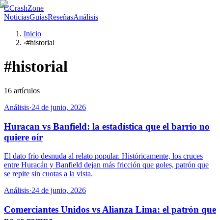
C
CrashZone
Noticias
Guías
Reseñas
Análisis
Inicio
›
#historial
#
historial
16
artículos
Análisis
·
24 de junio, 2026
Huracan vs Banfield: la estadística que el barrio no
quiere oír
El dato frío desnuda al relato popular. Históricamente, los cruces
entre Huracán y Banfield dejan más fricción que goles, patrón que
se repite sin cuotas a la vista.
Análisis
·
24 de junio, 2026
Comerciantes Unidos vs Alianza Lima: el patrón que