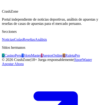
CrashZone
Portal independiente de noticias deportivas, análisis de apuestas y
reseñas de casas de apuestas para el mercado peruano.
Secciones
Noticias
Guías
Reseñas
Análisis
Sitios hermanos
C
CasinoPeru
S
SlotsMaster
J
JuegosOnline
R
RuletaPro
©
2026
CrashZone
|
18+ Juega responsablemente
|
SportWager
Apostar Ahora