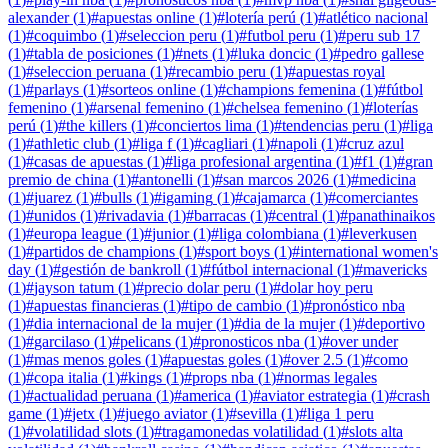
alexander
(
1
)
#
apuestas online
(
1
)
#
lotería perú
(
1
)
#
atlético nacional
(
1
)
#
coquimbo
(
1
)
#
seleccion peru
(
1
)
#
futbol peru
(
1
)
#
peru sub 17
(
1
)
#
tabla de posiciones
(
1
)
#
nets
(
1
)
#
luka doncic
(
1
)
#
pedro gallese
(
1
)
#
seleccion peruana
(
1
)
#
recambio peru
(
1
)
#
apuestas royal
(
1
)
#
parlays
(
1
)
#
sorteos online
(
1
)
#
champions femenina
(
1
)
#
fútbol
femenino
(
1
)
#
arsenal femenino
(
1
)
#
chelsea femenino
(
1
)
#
loterías
perú
(
1
)
#
the killers
(
1
)
#
conciertos lima
(
1
)
#
tendencias peru
(
1
)
#
liga
(
1
)
#
athletic club
(
1
)
#
liga f
(
1
)
#
cagliari
(
1
)
#
napoli
(
1
)
#
cruz azul
(
1
)
#
casas de apuestas
(
1
)
#
liga profesional argentina
(
1
)
#
f1
(
1
)
#
gran
premio de china
(
1
)
#
antonelli
(
1
)
#
san marcos 2026
(
1
)
#
medicina
(
1
)
#
juarez
(
1
)
#
bulls
(
1
)
#
igaming
(
1
)
#
cajamarca
(
1
)
#
comerciantes
(
1
)
#
unidos
(
1
)
#
rivadavia
(
1
)
#
barracas
(
1
)
#
central
(
1
)
#
panathinaikos
(
1
)
#
europa league
(
1
)
#
junior
(
1
)
#
liga colombiana
(
1
)
#
leverkusen
(
1
)
#
partidos de champions
(
1
)
#
sport boys
(
1
)
#
international women's
day
(
1
)
#
gestión de bankroll
(
1
)
#
fútbol internacional
(
1
)
#
mavericks
(
1
)
#
jayson tatum
(
1
)
#
precio dolar peru
(
1
)
#
dolar hoy peru
(
1
)
#
apuestas financieras
(
1
)
#
tipo de cambio
(
1
)
#
pronóstico nba
(
1
)
#
dia internacional de la mujer
(
1
)
#
dia de la mujer
(
1
)
#
deportivo
(
1
)
#
garcilaso
(
1
)
#
pelicans
(
1
)
#
pronosticos nba
(
1
)
#
over under
(
1
)
#
mas menos goles
(
1
)
#
apuestas goles
(
1
)
#
over 2.5
(
1
)
#
como
(
1
)
#
copa italia
(
1
)
#
kings
(
1
)
#
props nba
(
1
)
#
normas legales
(
1
)
#
actualidad peruana
(
1
)
#
america
(
1
)
#
aviator estrategia
(
1
)
#
crash
game
(
1
)
#
jetx
(
1
)
#
juego aviator
(
1
)
#
sevilla
(
1
)
#
liga 1 peru
(
1
)
#
volatilidad slots
(
1
)
#
tragamonedas volatilidad
(
1
)
#
slots alta