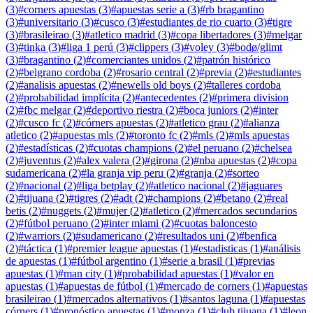
(
3
)
#
corners apuestas
(
3
)
#
apuestas serie a
(
3
)
#
rb bragantino
(
3
)
#
universitario
(
3
)
#
cusco
(
3
)
#
estudiantes de rio cuarto
(
3
)
#
tigre
(
3
)
#
brasileirao
(
3
)
#
atletico madrid
(
3
)
#
copa libertadores
(
3
)
#
melgar
(
3
)
#
tinka
(
3
)
#
liga 1 perú
(
3
)
#
clippers
(
3
)
#
voley
(
3
)
#
bodø/glimt
(
3
)
#
bragantino
(
2
)
#
comerciantes unidos
(
2
)
#
patrón histórico
(
2
)
#
belgrano cordoba
(
2
)
#
rosario central
(
2
)
#
previa
(
2
)
#
estudiantes
(
2
)
#
analisis apuestas
(
2
)
#
newells old boys
(
2
)
#
talleres cordoba
(
2
)
#
probabilidad implícita
(
2
)
#
antecedentes
(
2
)
#
primera division
(
2
)
#
fbc melgar
(
2
)
#
deportivo riestra
(
2
)
#
boca juniors
(
2
)
#
inter
(
2
)
#
cusco fc
(
2
)
#
córners apuestas
(
2
)
#
atletico grau
(
2
)
#
alianza
atletico
(
2
)
#
apuestas mls
(
2
)
#
toronto fc
(
2
)
#
mls
(
2
)
#
mls apuestas
(
2
)
#
estadísticas
(
2
)
#
cuotas champions
(
2
)
#
el peruano
(
2
)
#
chelsea
(
2
)
#
juventus
(
2
)
#
alex valera
(
2
)
#
girona
(
2
)
#
nba apuestas
(
2
)
#
copa
sudamericana
(
2
)
#
la granja vip peru
(
2
)
#
granja
(
2
)
#
sorteo
(
2
)
#
nacional
(
2
)
#
liga betplay
(
2
)
#
atletico nacional
(
2
)
#
jaguares
(
2
)
#
tijuana
(
2
)
#
tigres
(
2
)
#
adt
(
2
)
#
champions
(
2
)
#
betano
(
2
)
#
real
betis
(
2
)
#
nuggets
(
2
)
#
mujer
(
2
)
#
atletico
(
2
)
#
mercados secundarios
(
2
)
#
fútbol peruano
(
2
)
#
inter miami
(
2
)
#
cuotas baloncesto
(
2
)
#
warriors
(
2
)
#
sudamericano
(
2
)
#
resultados uni
(
2
)
#
benfica
(
2
)
#
táctica
(
1
)
#
premier league apuestas
(
1
)
#
estadisticas
(
1
)
#
análisis
de apuestas
(
1
)
#
fútbol argentino
(
1
)
#
serie a brasil
(
1
)
#
previas
apuestas
(
1
)
#
man city
(
1
)
#
probabilidad apuestas
(
1
)
#
valor en
apuestas
(
1
)
#
apuestas de fútbol
(
1
)
#
mercado de corners
(
1
)
#
apuestas
brasileirao
(
1
)
#
mercados alternativos
(
1
)
#
santos laguna
(
1
)
#
apuestas
córners
(
1
)
#
pronóstico apuestas
(
1
)
#
monza
(
1
)
#
club tijuana
(
1
)
#
leon