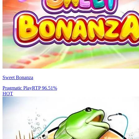
Sweet Bonanza
Pragmatic Play
RTP
96.51
%
HOT