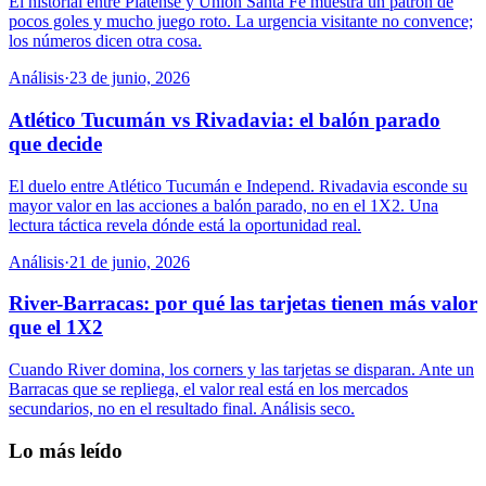
El historial entre Platense y Unión Santa Fe muestra un patrón de
pocos goles y mucho juego roto. La urgencia visitante no convence;
los números dicen otra cosa.
Análisis
·
23 de junio, 2026
Atlético Tucumán vs Rivadavia: el balón parado
que decide
El duelo entre Atlético Tucumán e Independ. Rivadavia esconde su
mayor valor en las acciones a balón parado, no en el 1X2. Una
lectura táctica revela dónde está la oportunidad real.
Análisis
·
21 de junio, 2026
River-Barracas: por qué las tarjetas tienen más valor
que el 1X2
Cuando River domina, los corners y las tarjetas se disparan. Ante un
Barracas que se repliega, el valor real está en los mercados
secundarios, no en el resultado final. Análisis seco.
Lo más leído