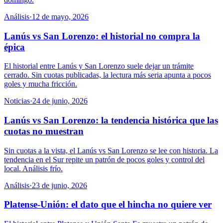
Análisis
·
12 de mayo, 2026
Lanús vs San Lorenzo: el historial no compra la
épica
El historial entre Lanús y San Lorenzo suele dejar un trámite
cerrado. Sin cuotas publicadas, la lectura más seria apunta a pocos
goles y mucha fricción.
Noticias
·
24 de junio, 2026
Lanús vs San Lorenzo: la tendencia histórica que las
cuotas no muestran
Sin cuotas a la vista, el Lanús vs San Lorenzo se lee con historia. La
tendencia en el Sur repite un patrón de pocos goles y control del
local. Análisis frío.
Análisis
·
23 de junio, 2026
Platense-Unión: el dato que el hincha no quiere ver