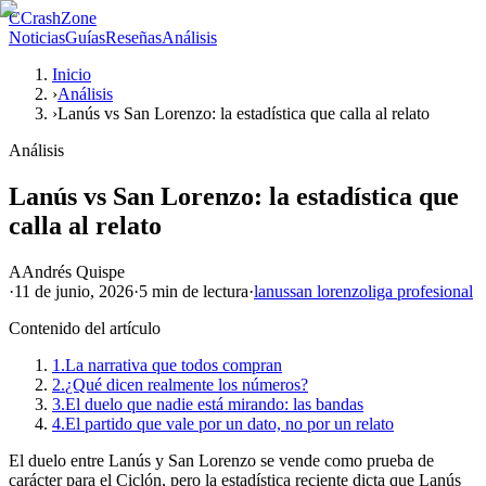
C
CrashZone
Noticias
Guías
Reseñas
Análisis
Inicio
›
Análisis
›
Lanús vs San Lorenzo: la estadística que calla al relato
Análisis
Lanús vs San Lorenzo: la estadística que
calla al relato
A
Andrés Quispe
·
11 de junio, 2026
·
5 min
de lectura
·
lanus
san lorenzo
liga profesional
Contenido del artículo
1.
La narrativa que todos compran
2.
¿Qué dicen realmente los números?
3.
El duelo que nadie está mirando: las bandas
4.
El partido que vale por un dato, no por un relato
El duelo entre Lanús y San Lorenzo se vende como prueba de
carácter para el Ciclón, pero la estadística reciente dicta que Lanús