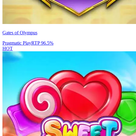
Gates of Olympus
Pragmatic Play
RTP
96.5
%
HOT