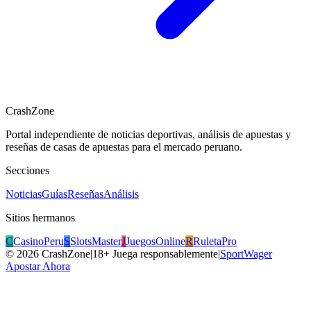
CrashZone
Portal independiente de noticias deportivas, análisis de apuestas y
reseñas de casas de apuestas para el mercado peruano.
Secciones
Noticias
Guías
Reseñas
Análisis
Sitios hermanos
C
CasinoPeru
S
SlotsMaster
J
JuegosOnline
R
RuletaPro
©
2026
CrashZone
|
18+ Juega responsablemente
|
SportWager
Apostar Ahora