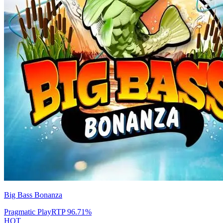
Big Bass Bonanza
Pragmatic Play
RTP
96.71
%
HOT