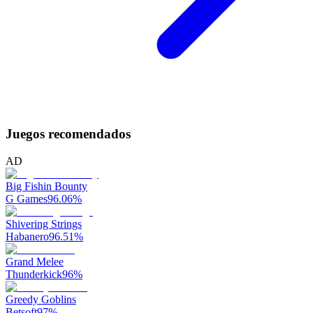
Juegos recomendados
AD
Big Fishin Bounty
G Games
96.06
%
Shivering Strings
Habanero
96.51
%
Grand Melee
Thunderkick
96
%
Greedy Goblins
Betsoft
97
%