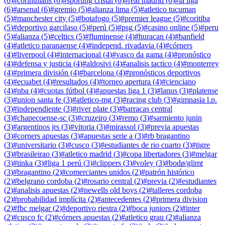
(
6
)
#
corinthians
(
6
)
#
sporting cristal
(
6
)
#
real madrid
(
6
)
#
la liga
(
6
)
#
arsenal
(
6
)
#
gremio
(
5
)
#
alianza lima
(
5
)
#
atletico tucuman
(
5
)
#
manchester city
(
5
)
#
botafogo
(
5
)
#
premier league
(
5
)
#
coritiba
(
5
)
#
deportivo garcilaso
(
5
)
#
perú
(
5
)
#
psg
(
5
)
#
casino online
(
5
)
#
peru
(
5
)
#
alianza
(
5
)
#
celtics
(
5
)
#
fluminense
(
4
)
#
huracan
(
4
)
#
banfield
(
4
)
#
atletico paranaense
(
4
)
#
independ. rivadavia
(
4
)
#
córners
(
4
)
#
liverpool
(
4
)
#
internacional
(
4
)
#
vasco da gama
(
4
)
#
pronóstico
(
4
)
#
defensa y justicia
(
4
)
#
aldosivi
(
4
)
#
analisis tactico
(
4
)
#
monterrey
(
4
)
#
primera división
(
4
)
#
barcelona
(
4
)
#
pronósticos deportivos
(
4
)
#
ecuabet
(
4
)
#
resultados
(
4
)
#
torneo apertura
(
4
)
#
cienciano
(
4
)
#
nba
(
4
)
#
cuotas fútbol
(
4
)
#
apuestas liga 1
(
3
)
#
lanus
(
3
)
#
platense
(
3
)
#
union santa fe
(
3
)
#
atletico-mg
(
3
)
#
racing club
(
3
)
#
gimnasia l.p.
(
3
)
#
independiente
(
3
)
#
river plate
(
3
)
#
barracas central
(
3
)
#
chapecoense-sc
(
3
)
#
cruzeiro
(
3
)
#
remo
(
3
)
#
sarmiento junin
(
3
)
#
argentinos jrs
(
3
)
#
vitoria
(
3
)
#
mirassol
(
3
)
#
previa apuestas
(
3
)
#
corners apuestas
(
3
)
#
apuestas serie a
(
3
)
#
rb bragantino
(
3
)
#
universitario
(
3
)
#
cusco
(
3
)
#
estudiantes de rio cuarto
(
3
)
#
tigre
(
3
)
#
brasileirao
(
3
)
#
atletico madrid
(
3
)
#
copa libertadores
(
3
)
#
melgar
(
3
)
#
tinka
(
3
)
#
liga 1 perú
(
3
)
#
clippers
(
3
)
#
voley
(
3
)
#
bodø/glimt
(
3
)
#
bragantino
(
2
)
#
comerciantes unidos
(
2
)
#
patrón histórico
(
2
)
#
belgrano cordoba
(
2
)
#
rosario central
(
2
)
#
previa
(
2
)
#
estudiantes
(
2
)
#
analisis apuestas
(
2
)
#
newells old boys
(
2
)
#
talleres cordoba
(
2
)
#
probabilidad implícita
(
2
)
#
antecedentes
(
2
)
#
primera division
(
2
)
#
fbc melgar
(
2
)
#
deportivo riestra
(
2
)
#
boca juniors
(
2
)
#
inter
(
2
)
#
cusco fc
(
2
)
#
córners apuestas
(
2
)
#
atletico grau
(
2
)
#
alianza