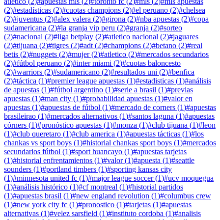
atletico
(
2
)
#
apuestas mls
(
2
)
#
toronto fc
(
2
)
#
mls
(
2
)
#
mls apuestas
(
2
)
#
estadísticas
(
2
)
#
cuotas champions
(
2
)
#
el peruano
(
2
)
#
chelsea
(
2
)
#
juventus
(
2
)
#
alex valera
(
2
)
#
girona
(
2
)
#
nba apuestas
(
2
)
#
copa
sudamericana
(
2
)
#
la granja vip peru
(
2
)
#
granja
(
2
)
#
sorteo
(
2
)
#
nacional
(
2
)
#
liga betplay
(
2
)
#
atletico nacional
(
2
)
#
jaguares
(
2
)
#
tijuana
(
2
)
#
tigres
(
2
)
#
adt
(
2
)
#
champions
(
2
)
#
betano
(
2
)
#
real
betis
(
2
)
#
nuggets
(
2
)
#
mujer
(
2
)
#
atletico
(
2
)
#
mercados secundarios
(
2
)
#
fútbol peruano
(
2
)
#
inter miami
(
2
)
#
cuotas baloncesto
(
2
)
#
warriors
(
2
)
#
sudamericano
(
2
)
#
resultados uni
(
2
)
#
benfica
(
2
)
#
táctica
(
1
)
#
premier league apuestas
(
1
)
#
estadisticas
(
1
)
#
análisis
de apuestas
(
1
)
#
fútbol argentino
(
1
)
#
serie a brasil
(
1
)
#
previas
apuestas
(
1
)
#
man city
(
1
)
#
probabilidad apuestas
(
1
)
#
valor en
apuestas
(
1
)
#
apuestas de fútbol
(
1
)
#
mercado de corners
(
1
)
#
apuestas
brasileirao
(
1
)
#
mercados alternativos
(
1
)
#
santos laguna
(
1
)
#
apuestas
córners
(
1
)
#
pronóstico apuestas
(
1
)
#
monza
(
1
)
#
club tijuana
(
1
)
#
leon
(
1
)
#
club queretaro
(
1
)
#
club america
(
1
)
#
apuestas tácticas
(
1
)
#
los
chankas vs sport boys
(
1
)
#
historial chankas sport boys
(
1
)
#
mercados
secundarios fútbol
(
1
)
#
sport huancayo
(
1
)
#
apuestas tarjetas
(
1
)
#
historial enfrentamientos
(
1
)
#
valor
(
1
)
#
apuesta
(
1
)
#
seattle
sounders
(
1
)
#
portland timbers
(
1
)
#
sporting kansas city
(
1
)
#
minnesota united fc
(
1
)
#
major league soccer
(
1
)
#
ucv moquegua
(
1
)
#
análisis histórico
(
1
)
#
cf montreal
(
1
)
#
historial partidos
(
1
)
#
apuestas brasil
(
1
)
#
new england revolution
(
1
)
#
columbus crew
(
1
)
#
new york city fc
(
1
)
#
pronostico
(
1
)
#
tarjetas
(
1
)
#
apuestas
alternativas
(
1
)
#
velez sarsfield
(
1
)
#
instituto cordoba
(
1
)
#
analisis