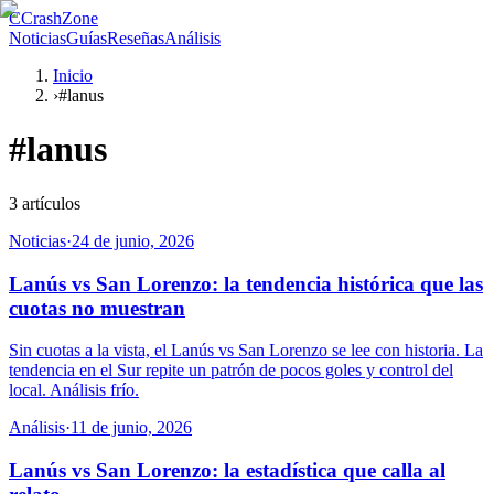
C
CrashZone
Noticias
Guías
Reseñas
Análisis
Inicio
›
#lanus
#
lanus
3
artículos
Noticias
·
24 de junio, 2026
Lanús vs San Lorenzo: la tendencia histórica que las
cuotas no muestran
Sin cuotas a la vista, el Lanús vs San Lorenzo se lee con historia. La
tendencia en el Sur repite un patrón de pocos goles y control del
local. Análisis frío.
Análisis
·
11 de junio, 2026
Lanús vs San Lorenzo: la estadística que calla al