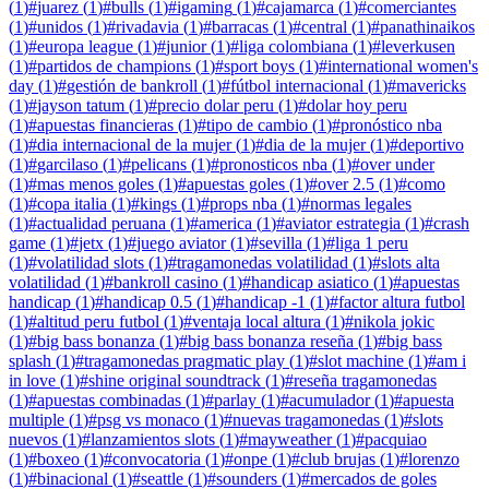
(
1
)
#
juarez
(
1
)
#
bulls
(
1
)
#
igaming
(
1
)
#
cajamarca
(
1
)
#
comerciantes
(
1
)
#
unidos
(
1
)
#
rivadavia
(
1
)
#
barracas
(
1
)
#
central
(
1
)
#
panathinaikos
(
1
)
#
europa league
(
1
)
#
junior
(
1
)
#
liga colombiana
(
1
)
#
leverkusen
(
1
)
#
partidos de champions
(
1
)
#
sport boys
(
1
)
#
international women's
day
(
1
)
#
gestión de bankroll
(
1
)
#
fútbol internacional
(
1
)
#
mavericks
(
1
)
#
jayson tatum
(
1
)
#
precio dolar peru
(
1
)
#
dolar hoy peru
(
1
)
#
apuestas financieras
(
1
)
#
tipo de cambio
(
1
)
#
pronóstico nba
(
1
)
#
dia internacional de la mujer
(
1
)
#
dia de la mujer
(
1
)
#
deportivo
(
1
)
#
garcilaso
(
1
)
#
pelicans
(
1
)
#
pronosticos nba
(
1
)
#
over under
(
1
)
#
mas menos goles
(
1
)
#
apuestas goles
(
1
)
#
over 2.5
(
1
)
#
como
(
1
)
#
copa italia
(
1
)
#
kings
(
1
)
#
props nba
(
1
)
#
normas legales
(
1
)
#
actualidad peruana
(
1
)
#
america
(
1
)
#
aviator estrategia
(
1
)
#
crash
game
(
1
)
#
jetx
(
1
)
#
juego aviator
(
1
)
#
sevilla
(
1
)
#
liga 1 peru
(
1
)
#
volatilidad slots
(
1
)
#
tragamonedas volatilidad
(
1
)
#
slots alta
volatilidad
(
1
)
#
bankroll casino
(
1
)
#
handicap asiatico
(
1
)
#
apuestas
handicap
(
1
)
#
handicap 0.5
(
1
)
#
handicap -1
(
1
)
#
factor altura futbol
(
1
)
#
altitud peru futbol
(
1
)
#
ventaja local altura
(
1
)
#
nikola jokic
(
1
)
#
big bass bonanza
(
1
)
#
big bass bonanza reseña
(
1
)
#
big bass
splash
(
1
)
#
tragamonedas pragmatic play
(
1
)
#
slot machine
(
1
)
#
am i
in love
(
1
)
#
shine original soundtrack
(
1
)
#
reseña tragamonedas
(
1
)
#
apuestas combinadas
(
1
)
#
parlay
(
1
)
#
acumulador
(
1
)
#
apuesta
multiple
(
1
)
#
psg vs monaco
(
1
)
#
nuevas tragamonedas
(
1
)
#
slots
nuevos
(
1
)
#
lanzamientos slots
(
1
)
#
mayweather
(
1
)
#
pacquiao
(
1
)
#
boxeo
(
1
)
#
convocatoria
(
1
)
#
onpe
(
1
)
#
club brujas
(
1
)
#
lorenzo
(
1
)
#
binacional
(
1
)
#
seattle
(
1
)
#
sounders
(
1
)
#
mercados de goles