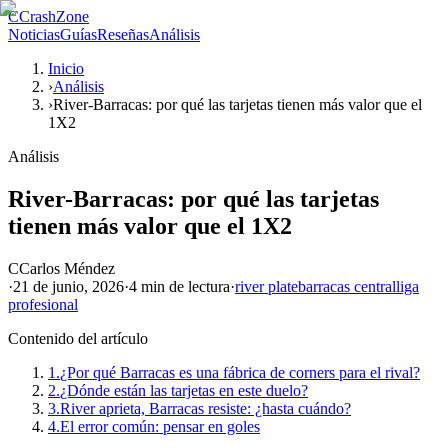
C
CrashZone
Noticias
Guías
Reseñas
Análisis
Inicio
›
Análisis
›
River-Barracas: por qué las tarjetas tienen más valor que el
1X2
Análisis
River-Barracas: por qué las tarjetas
tienen más valor que el 1X2
C
Carlos Méndez
·
21 de junio, 2026
·
4 min
de lectura
·
river plate
barracas central
liga
profesional
Contenido del artículo
1.
¿Por qué Barracas es una fábrica de corners para el rival?
2.
¿Dónde están las tarjetas en este duelo?
3.
River aprieta, Barracas resiste: ¿hasta cuándo?
4.
El error común: pensar en goles