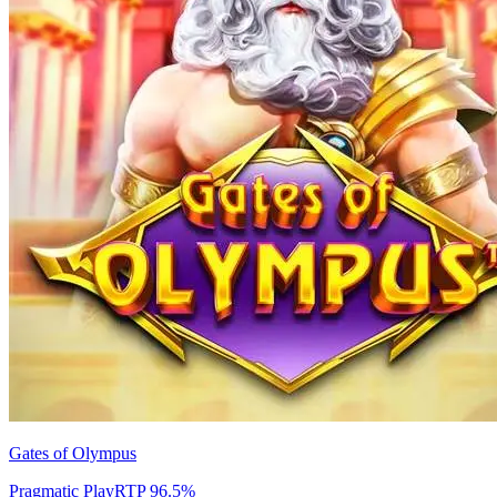
Gates of Olympus
Pragmatic Play
RTP
96.5
%