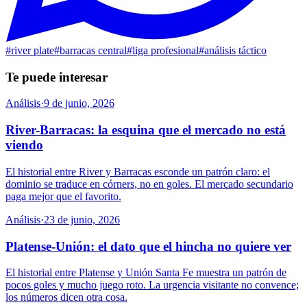
#
river plate
#
barracas central
#
liga profesional
#
análisis táctico
Te puede interesar
Análisis
·
9 de junio, 2026
River-Barracas: la esquina que el mercado no está
viendo
El historial entre River y Barracas esconde un patrón claro: el
dominio se traduce en córners, no en goles. El mercado secundario
paga mejor que el favorito.
Análisis
·
23 de junio, 2026
Platense-Unión: el dato que el hincha no quiere ver
El historial entre Platense y Unión Santa Fe muestra un patrón de
pocos goles y mucho juego roto. La urgencia visitante no convence;
los números dicen otra cosa.