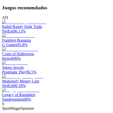
Juegos recomendados
AD
Rabid Randy Dark Trails
NetEnt
96.13
%
Funkfest Bonanza
G Games
95.8
%
Coins of Halloween
Betsoft
96
%
Jokers Jewels
Pragmatic Play
96.5
%
Monopoly Money Line
NetEnt
96.18
%
Legacy of Ramakien
Spadegaming
96
%
S
SportWager
Sponsor