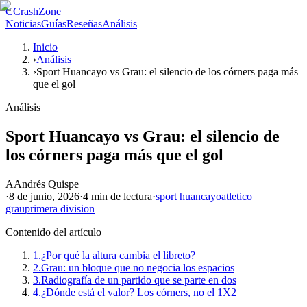
C
CrashZone
Noticias
Guías
Reseñas
Análisis
Inicio
›
Análisis
›
Sport Huancayo vs Grau: el silencio de los córners paga más
que el gol
Análisis
Sport Huancayo vs Grau: el silencio de
los córners paga más que el gol
A
Andrés Quispe
·
8 de junio, 2026
·
4 min
de lectura
·
sport huancayo
atletico
grau
primera division
Contenido del artículo
1.
¿Por qué la altura cambia el libreto?
2.
Grau: un bloque que no negocia los espacios
3.
Radiografía de un partido que se parte en dos
4.
¿Dónde está el valor? Los córners, no el 1X2