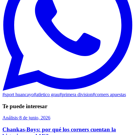
#
sport huancayo
#
atletico grau
#
primera division
#
corners apuestas
Te puede interesar
Análisis
·
8 de junio, 2026
Chankas-Boys: por qué los corners cuentan la