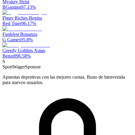
Mystery Heist
BGaming
97.13
%
Piggy Riches Begins
Red Tiger
96.17
%
Funkfest Bonanza
G Games
95.8
%
Greedy Goblins Xmas
Betsoft
96.58
%
S
SportWager
Sponsor
Apuestas deportivas con las mejores cuotas. Bono de bienvenida
para nuevos usuarios.