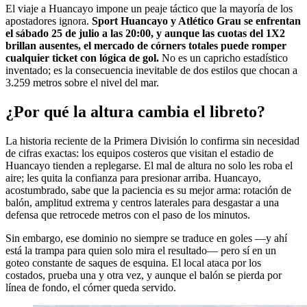
El viaje a Huancayo impone un peaje táctico que la mayoría de los
apostadores ignora.
Sport Huancayo y Atlético Grau se enfrentan
el sábado 25 de julio a las 20:00, y aunque las cuotas del 1X2
brillan ausentes, el mercado de córners totales puede romper
cualquier ticket con lógica de gol.
No es un capricho estadístico
inventado; es la consecuencia inevitable de dos estilos que chocan a
3.259 metros sobre el nivel del mar.
¿Por qué la altura cambia el libreto?
La historia reciente de la Primera División lo confirma sin necesidad
de cifras exactas: los equipos costeros que visitan el estadio de
Huancayo tienden a replegarse. El mal de altura no solo les roba el
aire; les quita la confianza para presionar arriba. Huancayo,
acostumbrado, sabe que la paciencia es su mejor arma: rotación de
balón, amplitud extrema y centros laterales para desgastar a una
defensa que retrocede metros con el paso de los minutos.
Sin embargo, ese dominio no siempre se traduce en goles —y ahí
está la trampa para quien solo mira el resultado— pero sí en un
goteo constante de saques de esquina. El local ataca por los
costados, prueba una y otra vez, y aunque el balón se pierda por
línea de fondo, el córner queda servido.