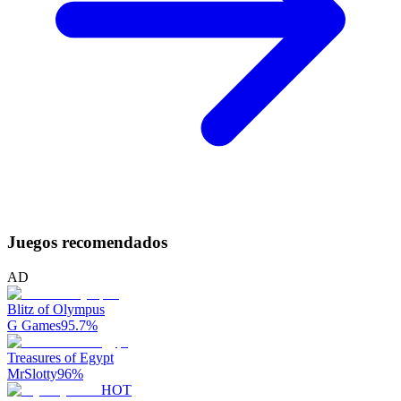
Juegos recomendados
AD
Blitz of Olympus
G Games
95.7
%
Treasures of Egypt
MrSlotty
96
%
HOT