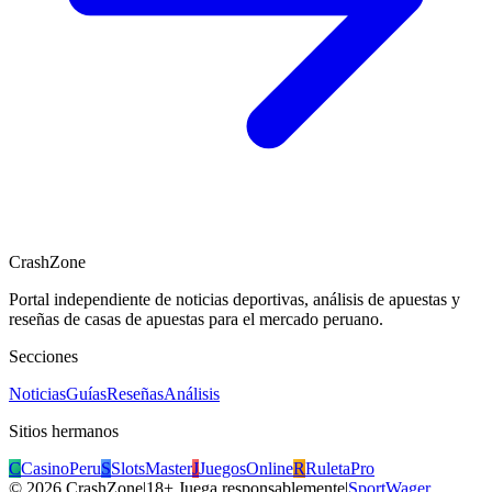
CrashZone
Portal independiente de noticias deportivas, análisis de apuestas y
reseñas de casas de apuestas para el mercado peruano.
Secciones
Noticias
Guías
Reseñas
Análisis
Sitios hermanos
C
CasinoPeru
S
SlotsMaster
J
JuegosOnline
R
RuletaPro
©
2026
CrashZone
|
18+ Juega responsablemente
|
SportWager