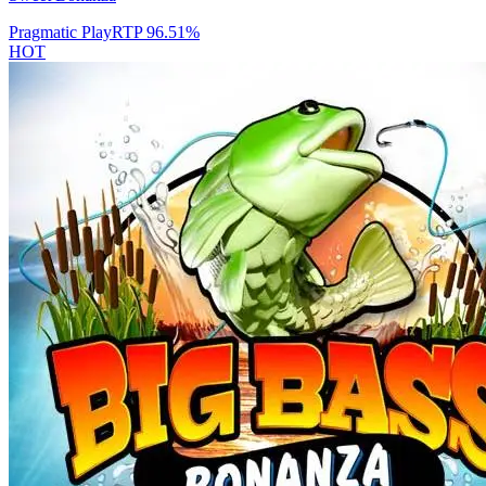
Pragmatic Play
RTP
96.51
%
HOT