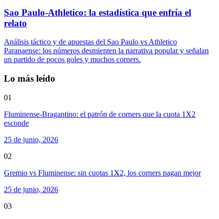
Sao Paulo-Athletico: la estadística que enfría el
relato
Análisis táctico y de apuestas del Sao Paulo vs Athletico
Paranaense: los números desmienten la narrativa popular y señalan
un partido de pocos goles y muchos corners.
Lo más leído
01
Fluminense-Bragantino: el patrón de corners que la cuota 1X2
esconde
25 de junio, 2026
02
Gremio vs Fluminense: sin cuotas 1X2, los corners pagan mejor
25 de junio, 2026
03