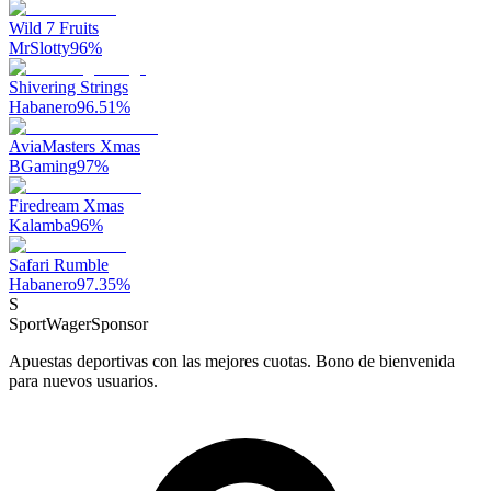
Wild 7 Fruits
MrSlotty
96
%
Shivering Strings
Habanero
96.51
%
AviaMasters Xmas
BGaming
97
%
Firedream Xmas
Kalamba
96
%
Safari Rumble
Habanero
97.35
%
S
SportWager
Sponsor
Apuestas deportivas con las mejores cuotas. Bono de bienvenida
para nuevos usuarios.