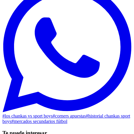
#
los chankas vs sport boys
#
corners apuestas
#
historial chankas sport
boys
#
mercados secundarios fútbol
Te puede interesar