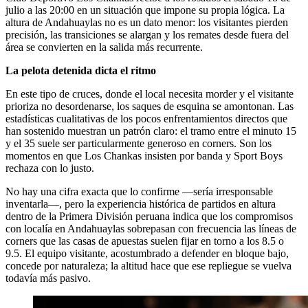
julio a las 20:00 en un situación que impone su propia lógica. La
altura de Andahuaylas no es un dato menor: los visitantes pierden
precisión, las transiciones se alargan y los remates desde fuera del
área se convierten en la salida más recurrente.
La pelota detenida dicta el ritmo
En este tipo de cruces, donde el local necesita morder y el visitante
prioriza no desordenarse, los saques de esquina se amontonan. Las
estadísticas cualitativas de los pocos enfrentamientos directos que
han sostenido muestran un patrón claro: el tramo entre el minuto 15
y el 35 suele ser particularmente generoso en corners. Son los
momentos en que Los Chankas insisten por banda y Sport Boys
rechaza con lo justo.
No hay una cifra exacta que lo confirme —sería irresponsable
inventarla—, pero la experiencia histórica de partidos en altura
dentro de la Primera División peruana indica que los compromisos
con localía en Andahuaylas sobrepasan con frecuencia las líneas de
corners que las casas de apuestas suelen fijar en torno a los 8.5 o
9.5. El equipo visitante, acostumbrado a defender en bloque bajo,
concede por naturaleza; la altitud hace que ese repliegue se vuelva
todavía más pasivo.