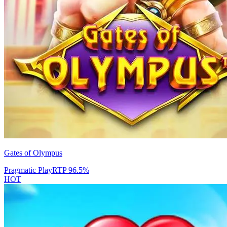
Gates of Olympus
Pragmatic Play
RTP
96.5
%
HOT