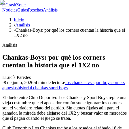
C
CrashZone
Noticias
Guías
Reseñas
Análisis
Inicio
›
Análisis
›
Chankas-Boys: por qué los corners cuentan la historia que el
1X2 no
Análisis
Chankas-Boys: por qué los corners
cuentan la historia que el 1X2 no
L
Lucía Paredes
·
8 de junio, 2026
·
4 min
de lectura
·
los chankas vs sport boys
corners
apuestas
historial chankas sport boys
El duelo entre Club Deportivo Los Chankas y Sport Boys repite una
vieja costumbre que el apostador común suele ignorar: los corners
son el verdadero relato del partido. Sin cuotas fijadas aún para el
ganador, la mirada debe alejarse del 1X2 y buscar valor en mercados
que sí pagan cuando el juego se traba.
Club Deportivo Los Chankas recibe a los rosados el sábado 18 de