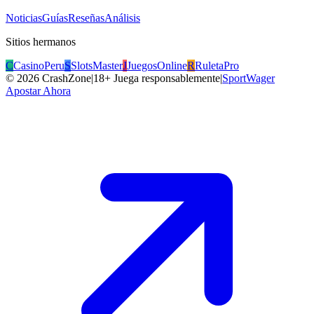
Noticias
Guías
Reseñas
Análisis
Sitios hermanos
C
CasinoPeru
S
SlotsMaster
J
JuegosOnline
R
RuletaPro
©
2026
CrashZone
|
18+ Juega responsablemente
|
SportWager
Apostar Ahora