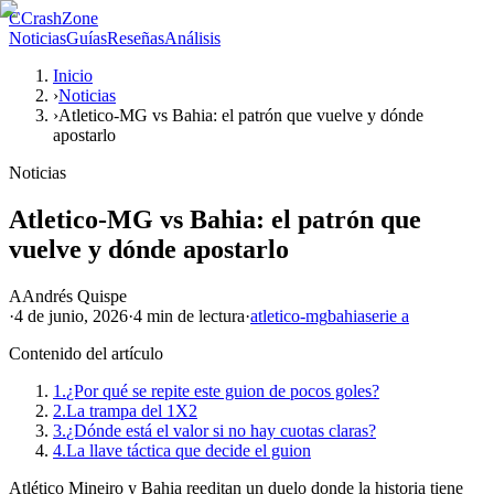
C
CrashZone
Noticias
Guías
Reseñas
Análisis
Inicio
›
Noticias
›
Atletico-MG vs Bahia: el patrón que vuelve y dónde
apostarlo
Noticias
Atletico-MG vs Bahia: el patrón que
vuelve y dónde apostarlo
A
Andrés Quispe
·
4 de junio, 2026
·
4 min
de lectura
·
atletico-mg
bahia
serie a
Contenido del artículo
1.
¿Por qué se repite este guion de pocos goles?
2.
La trampa del 1X2
3.
¿Dónde está el valor si no hay cuotas claras?
4.
La llave táctica que decide el guion
Atlético Mineiro y Bahia reeditan un duelo donde la historia tiene