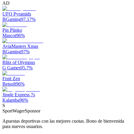
AD
UFO Pyramids
BGaming
97.17
%
Pin Plinko
Mascot
96
%
AviaMasters Xmas
BGaming
97
%
Blitz of Olympus
G Games
95.7
%
Fruit Zen
Betsoft
96
%
Jingle Express 7s
Kalamba
96
%
S
SportWager
Sponsor
Apuestas deportivas con las mejores cuotas. Bono de bienvenida
para nuevos usuarios.