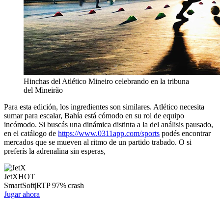
Hinchas del Atlético Mineiro celebrando en la tribuna
del Mineirão
Para esta edición, los ingredientes son similares. Atlético necesita
sumar para escalar, Bahía está cómodo en su rol de equipo
incómodo. Si buscás una dinámica distinta a la del análisis pausado,
en el catálogo de
https://www.0311app.com/sports
podés encontrar
mercados que se mueven al ritmo de un partido trabado. O si
preferís la adrenalina sin esperas,
JetX
HOT
SmartSoft
|
RTP
97
%
|
crash
Jugar ahora