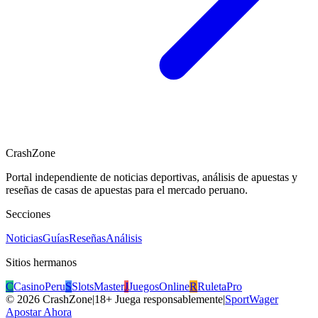
CrashZone
Portal independiente de noticias deportivas, análisis de apuestas y
reseñas de casas de apuestas para el mercado peruano.
Secciones
Noticias
Guías
Reseñas
Análisis
Sitios hermanos
C
CasinoPeru
S
SlotsMaster
J
JuegosOnline
R
RuletaPro
©
2026
CrashZone
|
18+ Juega responsablemente
|
SportWager
Apostar Ahora