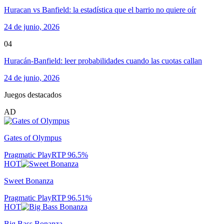
Huracan vs Banfield: la estadística que el barrio no quiere oír
24 de junio, 2026
04
Huracán-Banfield: leer probabilidades cuando las cuotas callan
24 de junio, 2026
Juegos destacados
AD
Gates of Olympus
Pragmatic Play
RTP
96.5
%
HOT
Sweet Bonanza
Pragmatic Play
RTP
96.51
%
HOT
Big Bass Bonanza