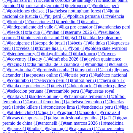
(
1
)
#
gimnasia m.
(
1
)
#
central cordoba de santiago
(
1
)
#
historial bahia
gremio
(
1
)
#
paris saint germain
(
1
)
#
petroperu
(
1
)
#
noticias perú
(
1
)
#
posiciones chelsea
(
1
)
#
chelsea nottingham forest
(
1
)
#
junta
nacional de justicia
(
1
)
#
jnj perú
(
1
)
#
política peruana
(
1
)
#
valencia
(
1
)
#
lorient
(
1
)
#
posiciones
(
1
)
#
medellin
(
1
)
#
catolica
(
1
)
#
independiente del valle
(
1
)
#
liga pro ecuador
(
1
)
#
tendencias perú
(
1
)
#
leeds
(
1
)
#
fa cup
(
1
)
#
milan
(
1
)
#
serums 2026
(
1
)
#
resultados
serums
(
1
)
#
ministerio de salud
(
1
)
#
liga1
(
1
)
#
tabla de goleadores
(
1
)
#
jacuipense
(
1
)
#
copa do brasil
(
1
)
#
betis
(
1
)
#
la tinka
(
1
)
#
apuestas
peru
(
1
)
#
velez
(
1
)
#
fixture liga 1
(
1
)
#
lyon
(
1
)
#
golden state warriors
(
1
)
#
stephen curry
(
1
)
#
playoffs nba
(
1
)
#
blackburn
(
1
)
#
rovers
(
1
)
#
coventry
(
1
)
#
city
(
1
)
#
draft nba 2026
(
1
)
#
jayden quaintance
(
1
)
#
racing
(
1
)
#
dia mundial de la cuantica
(
1
)
#
mundial
(
1
)
#
cuantica
(
1
)
#
play-in nba
(
1
)
#
pronósticos nba
(
1
)
#
mvp nba
(
1
)
#
shai gilgeous-
alexander
(
1
)
#
apuestas online
(
1
)
#
lotería perú
(
1
)
#
atlético nacional
(
1
)
#
coquimbo
(
1
)
#
seleccion peru
(
1
)
#
futbol peru
(
1
)
#
peru sub 17
(
1
)
#
tabla de posiciones
(
1
)
#
nets
(
1
)
#
luka doncic
(
1
)
#
pedro gallese
(
1
)
#
seleccion peruana
(
1
)
#
recambio peru
(
1
)
#
apuestas royal
(
1
)
#
parlays
(
1
)
#
sorteos online
(
1
)
#
champions femenina
(
1
)
#
fútbol
femenino
(
1
)
#
arsenal femenino
(
1
)
#
chelsea femenino
(
1
)
#
loterías
perú
(
1
)
#
the killers
(
1
)
#
conciertos lima
(
1
)
#
tendencias peru
(
1
)
#
liga
(
1
)
#
athletic club
(
1
)
#
liga f
(
1
)
#
cagliari
(
1
)
#
napoli
(
1
)
#
cruz azul
(
1
)
#
casas de apuestas
(
1
)
#
liga profesional argentina
(
1
)
#
f1
(
1
)
#
gran
premio de china
(
1
)
#
antonelli
(
1
)
#
san marcos 2026
(
1
)
#
medicina
(
1
)
#
juarez
(
1
)
#
bulls
(
1
)
#
igaming
(
1
)
#
cajamarca
(
1
)
#
comerciantes