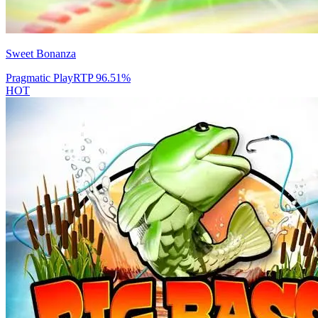
Sweet Bonanza
Pragmatic Play
RTP
96.51
%
HOT