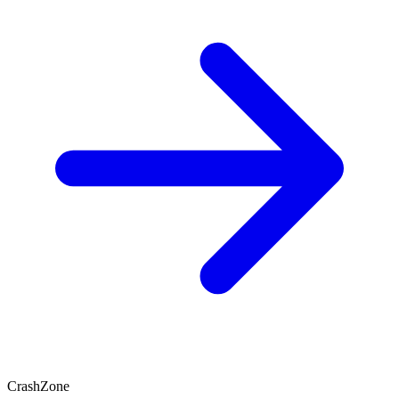
CrashZone