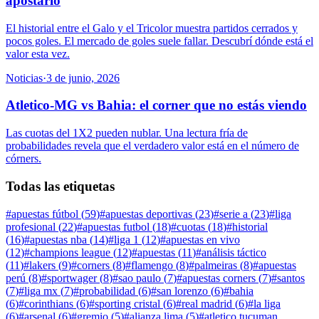
apostarlo
El historial entre el Galo y el Tricolor muestra partidos cerrados y
pocos goles. El mercado de goles suele fallar. Descubrí dónde está el
valor esta vez.
Noticias
·
3 de junio, 2026
Atletico-MG vs Bahia: el corner que no estás viendo
Las cuotas del 1X2 pueden nublar. Una lectura fría de
probabilidades revela que el verdadero valor está en el número de
córners.
Todas las etiquetas
#
apuestas fútbol
(
59
)
#
apuestas deportivas
(
23
)
#
serie a
(
23
)
#
liga
profesional
(
22
)
#
apuestas futbol
(
18
)
#
cuotas
(
18
)
#
historial
(
16
)
#
apuestas nba
(
14
)
#
liga 1
(
12
)
#
apuestas en vivo
(
12
)
#
champions league
(
12
)
#
apuestas
(
11
)
#
análisis táctico
(
11
)
#
lakers
(
9
)
#
corners
(
8
)
#
flamengo
(
8
)
#
palmeiras
(
8
)
#
apuestas
perú
(
8
)
#
sportwager
(
8
)
#
sao paulo
(
7
)
#
apuestas corners
(
7
)
#
santos
(
7
)
#
liga mx
(
7
)
#
probabilidad
(
6
)
#
san lorenzo
(
6
)
#
bahia
(
6
)
#
corinthians
(
6
)
#
sporting cristal
(
6
)
#
real madrid
(
6
)
#
la liga
(
6
)
#
arsenal
(
6
)
#
gremio
(
5
)
#
alianza lima
(
5
)
#
atletico tucuman