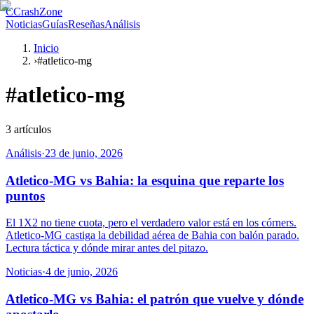
C
CrashZone
Noticias
Guías
Reseñas
Análisis
Inicio
›
#atletico-mg
#
atletico-mg
3
artículos
Análisis
·
23 de junio, 2026
Atletico-MG vs Bahia: la esquina que reparte los
puntos
El 1X2 no tiene cuota, pero el verdadero valor está en los córners.
Atletico-MG castiga la debilidad aérea de Bahia con balón parado.
Lectura táctica y dónde mirar antes del pitazo.
Noticias
·
4 de junio, 2026
Atletico-MG vs Bahia: el patrón que vuelve y dónde