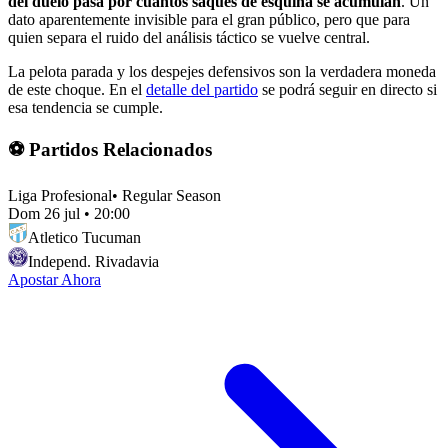
del duelo pasa por cuántos saques de esquina se acumulan
. Un
dato aparentemente invisible para el gran público, pero que para
quien separa el ruido del análisis táctico se vuelve central.
La pelota parada y los despejes defensivos son la verdadera moneda
de este choque. En el
detalle del partido
se podrá seguir en directo si
esa tendencia se cumple.
⚽ Partidos Relacionados
Liga Profesional
•
Regular Season
Dom 26 jul
•
20:00
Atletico Tucuman
Independ. Rivadavia
Apostar Ahora