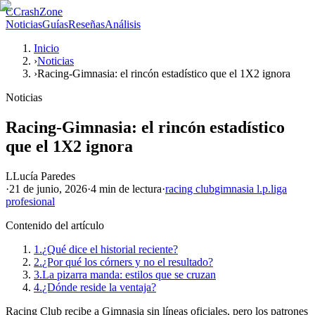
C
CrashZone
Noticias
Guías
Reseñas
Análisis
Inicio
›
Noticias
›
Racing-Gimnasia: el rincón estadístico que el 1X2 ignora
Noticias
Racing-Gimnasia: el rincón estadístico
que el 1X2 ignora
L
Lucía Paredes
·
21 de junio, 2026
·
4 min
de lectura
·
racing club
gimnasia l.p.
liga
profesional
Contenido del artículo
1.
¿Qué dice el historial reciente?
2.
¿Por qué los córners y no el resultado?
3.
La pizarra manda: estilos que se cruzan
4.
¿Dónde reside la ventaja?
Racing Club recibe a Gimnasia sin líneas oficiales, pero los patrones