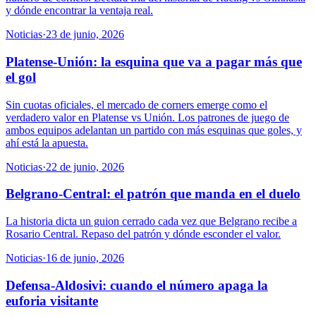
y dónde encontrar la ventaja real.
Noticias
·
23 de junio, 2026
Platense-Unión: la esquina que va a pagar más que
el gol
Sin cuotas oficiales, el mercado de corners emerge como el
verdadero valor en Platense vs Unión. Los patrones de juego de
ambos equipos adelantan un partido con más esquinas que goles, y
ahí está la apuesta.
Noticias
·
22 de junio, 2026
Belgrano-Central: el patrón que manda en el duelo
La historia dicta un guion cerrado cada vez que Belgrano recibe a
Rosario Central. Repaso del patrón y dónde esconder el valor.
Noticias
·
16 de junio, 2026
Defensa-Aldosivi: cuando el número apaga la
euforia visitante