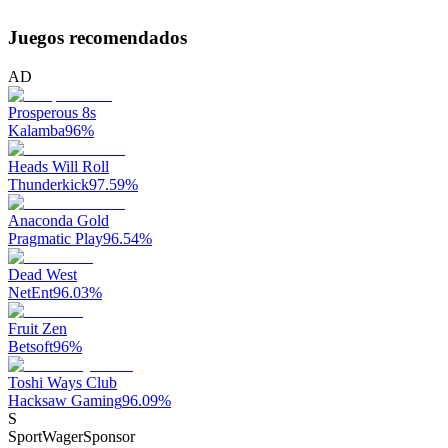
Juegos recomendados
AD
Prosperous 8s
Kalamba
96
%
Heads Will Roll
Thunderkick
97.59
%
Anaconda Gold
Pragmatic Play
96.54
%
Dead West
NetEnt
96.03
%
Fruit Zen
Betsoft
96
%
Toshi Ways Club
Hacksaw Gaming
96.09
%
S
SportWager
Sponsor