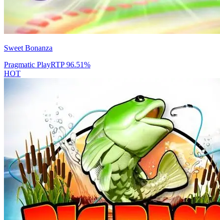
Sweet Bonanza
Pragmatic Play
RTP
96.51
%
HOT