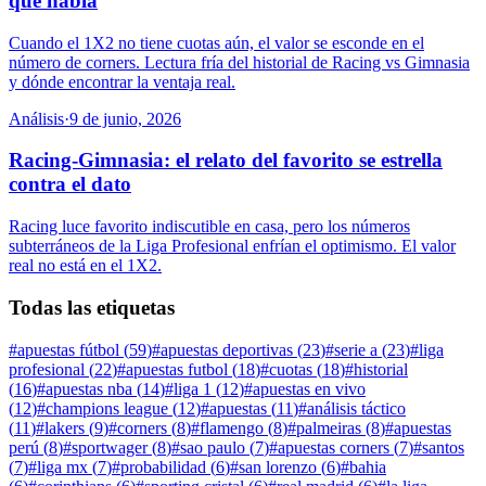
que habla
Cuando el 1X2 no tiene cuotas aún, el valor se esconde en el
número de corners. Lectura fría del historial de Racing vs Gimnasia
y dónde encontrar la ventaja real.
Análisis
·
9 de junio, 2026
Racing-Gimnasia: el relato del favorito se estrella
contra el dato
Racing luce favorito indiscutible en casa, pero los números
subterráneos de la Liga Profesional enfrían el optimismo. El valor
real no está en el 1X2.
Todas las etiquetas
#
apuestas fútbol
(
59
)
#
apuestas deportivas
(
23
)
#
serie a
(
23
)
#
liga
profesional
(
22
)
#
apuestas futbol
(
18
)
#
cuotas
(
18
)
#
historial
(
16
)
#
apuestas nba
(
14
)
#
liga 1
(
12
)
#
apuestas en vivo
(
12
)
#
champions league
(
12
)
#
apuestas
(
11
)
#
análisis táctico
(
11
)
#
lakers
(
9
)
#
corners
(
8
)
#
flamengo
(
8
)
#
palmeiras
(
8
)
#
apuestas
perú
(
8
)
#
sportwager
(
8
)
#
sao paulo
(
7
)
#
apuestas corners
(
7
)
#
santos
(
7
)
#
liga mx
(
7
)
#
probabilidad
(
6
)
#
san lorenzo
(
6
)
#
bahia