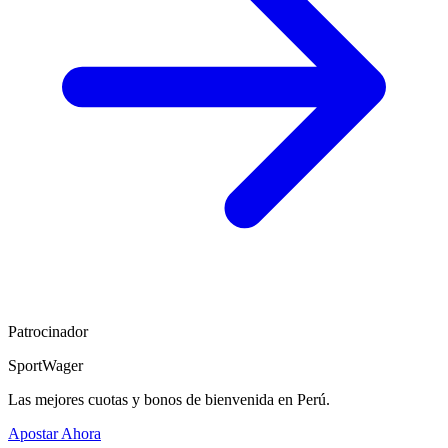
Patrocinador
SportWager
Las mejores cuotas y bonos de bienvenida en Perú.
Apostar Ahora