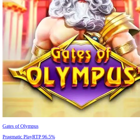
Gates of Olympus
Pragmatic Play
RTP
96.5
%