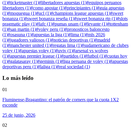
(
1
)
#
ticketmaster
(
1
)
#
libertadores apuestas
(
1
)
#
equipos peruanos
libertadores
(
1
)
#
como apostar
(
1
)
#
principiantes
(
1
)
#
guia apuestas
(
1
)
#
moquegua
(
1
)
#
ucl
(
1
)
#
champions league apuestas
(
1
)
#
sweet
bonanza
(
1
)
#
sweet bonanza reseña
(
1
)
#
sweet bonanza rtp
(
1
)
#
slots
pragmatic play
(
1
)
#
lafc
(
1
)
#
pumas unam
(
1
)
#
levante
(
1
)
#
tottenham
(
1
)
#
san martin
(
1
)
#
voley peru
(
1
)
#
pronosticos baloncesto
(
1
)
#
osasuna
(
1
)
#
apuestas la liga
(
1
)
#
lima
(
1
)
#
mls 2026
(
1
)
#
jugadores valiosos
(
1
)
#
noticias deportivas
(
1
)
#
madrid
(
1
)
#
manchester united
(
1
)
#
regatas lima
(
1
)
#
sudamericano de clubes
voley
(
1
)
#
apuestas voley
(
1
)
#
uviv
(
1
)
#
arsenal vs wolves
(
1
)
#
apuestas premier league
(
1
)
#
partidos
(
1
)
#
futbol
(
1
)
#
cuotas hoy
(
1
)
#
galatasaray
(
1
)
#
geminis
(
1
)
#
liga peruana de voley
(
1
)
#
apuestas
deportivas peru
(
1
)
#
laliga
(
1
)
#
real sociedad
(
1
)
Lo más leído
01
Fluminense-Bragantino: el patrón de corners que la cuota 1X2
esconde
25 de junio, 2026
02