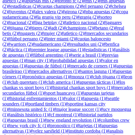
atletico
(
2
)
#
apuestas mls
(
2
)
#
toronto fc
(
2
)
#
mls
(
2
)
#
mls apuestas
(
2
)
#
estadísticas
(
2
)
#
cuotas champions
(
2
)
#
el peruano
(
2
)
#
chelsea
(
2
)
#
juventus
(
2
)
#
alex valera
(
2
)
#
girona
(
2
)
#
nba apuestas
(
2
)
#
copa
sudamericana
(
2
)
#
la granja vip peru
(
2
)
#
granja
(
2
)
#
sorteo
(
2
)
#
nacional
(
2
)
#
liga betplay
(
2
)
#
atletico nacional
(
2
)
#
jaguares
(
2
)
#
tijuana
(
2
)
#
tigres
(
2
)
#
adt
(
2
)
#
champions
(
2
)
#
betano
(
2
)
#
real
betis
(
2
)
#
nuggets
(
2
)
#
mujer
(
2
)
#
atletico
(
2
)
#
mercados secundarios
(
2
)
#
fútbol peruano
(
2
)
#
inter miami
(
2
)
#
cuotas baloncesto
(
2
)
#
warriors
(
2
)
#
sudamericano
(
2
)
#
resultados uni
(
2
)
#
benfica
(
2
)
#
táctica
(
1
)
#
premier league apuestas
(
1
)
#
estadisticas
(
1
)
#
análisis
de apuestas
(
1
)
#
fútbol argentino
(
1
)
#
serie a brasil
(
1
)
#
previas
apuestas
(
1
)
#
man city
(
1
)
#
probabilidad apuestas
(
1
)
#
valor en
apuestas
(
1
)
#
apuestas de fútbol
(
1
)
#
mercado de corners
(
1
)
#
apuestas
brasileirao
(
1
)
#
mercados alternativos
(
1
)
#
santos laguna
(
1
)
#
apuestas
córners
(
1
)
#
pronóstico apuestas
(
1
)
#
monza
(
1
)
#
club tijuana
(
1
)
#
leon
(
1
)
#
club queretaro
(
1
)
#
club america
(
1
)
#
apuestas tácticas
(
1
)
#
los
chankas vs sport boys
(
1
)
#
historial chankas sport boys
(
1
)
#
mercados
secundarios fútbol
(
1
)
#
sport huancayo
(
1
)
#
apuestas tarjetas
(
1
)
#
historial enfrentamientos
(
1
)
#
valor
(
1
)
#
apuesta
(
1
)
#
seattle
sounders
(
1
)
#
portland timbers
(
1
)
#
sporting kansas city
(
1
)
#
minnesota united fc
(
1
)
#
major league soccer
(
1
)
#
ucv moquegua
(
1
)
#
análisis histórico
(
1
)
#
cf montreal
(
1
)
#
historial partidos
(
1
)
#
apuestas brasil
(
1
)
#
new england revolution
(
1
)
#
columbus crew
(
1
)
#
new york city fc
(
1
)
#
pronostico
(
1
)
#
tarjetas
(
1
)
#
apuestas
alternativas
(
1
)
#
velez sarsfield
(
1
)
#
instituto cordoba
(
1
)
#
analisis