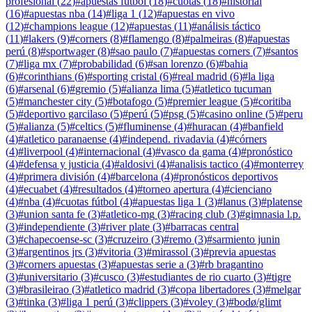
profesional
(
22
)
#
apuestas futbol
(
18
)
#
cuotas
(
18
)
#
historial
(
16
)
#
apuestas nba
(
14
)
#
liga 1
(
12
)
#
apuestas en vivo
(
12
)
#
champions league
(
12
)
#
apuestas
(
11
)
#
análisis táctico
(
11
)
#
lakers
(
9
)
#
corners
(
8
)
#
flamengo
(
8
)
#
palmeiras
(
8
)
#
apuestas
perú
(
8
)
#
sportwager
(
8
)
#
sao paulo
(
7
)
#
apuestas corners
(
7
)
#
santos
(
7
)
#
liga mx
(
7
)
#
probabilidad
(
6
)
#
san lorenzo
(
6
)
#
bahia
(
6
)
#
corinthians
(
6
)
#
sporting cristal
(
6
)
#
real madrid
(
6
)
#
la liga
(
6
)
#
arsenal
(
6
)
#
gremio
(
5
)
#
alianza lima
(
5
)
#
atletico tucuman
(
5
)
#
manchester city
(
5
)
#
botafogo
(
5
)
#
premier league
(
5
)
#
coritiba
(
5
)
#
deportivo garcilaso
(
5
)
#
perú
(
5
)
#
psg
(
5
)
#
casino online
(
5
)
#
peru
(
5
)
#
alianza
(
5
)
#
celtics
(
5
)
#
fluminense
(
4
)
#
huracan
(
4
)
#
banfield
(
4
)
#
atletico paranaense
(
4
)
#
independ. rivadavia
(
4
)
#
córners
(
4
)
#
liverpool
(
4
)
#
internacional
(
4
)
#
vasco da gama
(
4
)
#
pronóstico
(
4
)
#
defensa y justicia
(
4
)
#
aldosivi
(
4
)
#
analisis tactico
(
4
)
#
monterrey
(
4
)
#
primera división
(
4
)
#
barcelona
(
4
)
#
pronósticos deportivos
(
4
)
#
ecuabet
(
4
)
#
resultados
(
4
)
#
torneo apertura
(
4
)
#
cienciano
(
4
)
#
nba
(
4
)
#
cuotas fútbol
(
4
)
#
apuestas liga 1
(
3
)
#
lanus
(
3
)
#
platense
(
3
)
#
union santa fe
(
3
)
#
atletico-mg
(
3
)
#
racing club
(
3
)
#
gimnasia l.p.
(
3
)
#
independiente
(
3
)
#
river plate
(
3
)
#
barracas central
(
3
)
#
chapecoense-sc
(
3
)
#
cruzeiro
(
3
)
#
remo
(
3
)
#
sarmiento junin
(
3
)
#
argentinos jrs
(
3
)
#
vitoria
(
3
)
#
mirassol
(
3
)
#
previa apuestas
(
3
)
#
corners apuestas
(
3
)
#
apuestas serie a
(
3
)
#
rb bragantino
(
3
)
#
universitario
(
3
)
#
cusco
(
3
)
#
estudiantes de rio cuarto
(
3
)
#
tigre
(
3
)
#
brasileirao
(
3
)
#
atletico madrid
(
3
)
#
copa libertadores
(
3
)
#
melgar
(
3
)
#
tinka
(
3
)
#
liga 1 perú
(
3
)
#
clippers
(
3
)
#
voley
(
3
)
#
bodø/glimt