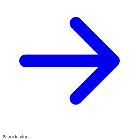
Patrocinador