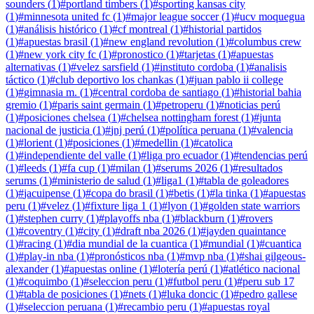
sounders
(
1
)
#
portland timbers
(
1
)
#
sporting kansas city
(
1
)
#
minnesota united fc
(
1
)
#
major league soccer
(
1
)
#
ucv moquegua
(
1
)
#
análisis histórico
(
1
)
#
cf montreal
(
1
)
#
historial partidos
(
1
)
#
apuestas brasil
(
1
)
#
new england revolution
(
1
)
#
columbus crew
(
1
)
#
new york city fc
(
1
)
#
pronostico
(
1
)
#
tarjetas
(
1
)
#
apuestas
alternativas
(
1
)
#
velez sarsfield
(
1
)
#
instituto cordoba
(
1
)
#
analisis
táctico
(
1
)
#
club deportivo los chankas
(
1
)
#
juan pablo ii college
(
1
)
#
gimnasia m.
(
1
)
#
central cordoba de santiago
(
1
)
#
historial bahia
gremio
(
1
)
#
paris saint germain
(
1
)
#
petroperu
(
1
)
#
noticias perú
(
1
)
#
posiciones chelsea
(
1
)
#
chelsea nottingham forest
(
1
)
#
junta
nacional de justicia
(
1
)
#
jnj perú
(
1
)
#
política peruana
(
1
)
#
valencia
(
1
)
#
lorient
(
1
)
#
posiciones
(
1
)
#
medellin
(
1
)
#
catolica
(
1
)
#
independiente del valle
(
1
)
#
liga pro ecuador
(
1
)
#
tendencias perú
(
1
)
#
leeds
(
1
)
#
fa cup
(
1
)
#
milan
(
1
)
#
serums 2026
(
1
)
#
resultados
serums
(
1
)
#
ministerio de salud
(
1
)
#
liga1
(
1
)
#
tabla de goleadores
(
1
)
#
jacuipense
(
1
)
#
copa do brasil
(
1
)
#
betis
(
1
)
#
la tinka
(
1
)
#
apuestas
peru
(
1
)
#
velez
(
1
)
#
fixture liga 1
(
1
)
#
lyon
(
1
)
#
golden state warriors
(
1
)
#
stephen curry
(
1
)
#
playoffs nba
(
1
)
#
blackburn
(
1
)
#
rovers
(
1
)
#
coventry
(
1
)
#
city
(
1
)
#
draft nba 2026
(
1
)
#
jayden quaintance
(
1
)
#
racing
(
1
)
#
dia mundial de la cuantica
(
1
)
#
mundial
(
1
)
#
cuantica
(
1
)
#
play-in nba
(
1
)
#
pronósticos nba
(
1
)
#
mvp nba
(
1
)
#
shai gilgeous-
alexander
(
1
)
#
apuestas online
(
1
)
#
lotería perú
(
1
)
#
atlético nacional
(
1
)
#
coquimbo
(
1
)
#
seleccion peru
(
1
)
#
futbol peru
(
1
)
#
peru sub 17
(
1
)
#
tabla de posiciones
(
1
)
#
nets
(
1
)
#
luka doncic
(
1
)
#
pedro gallese
(
1
)
#
seleccion peruana
(
1
)
#
recambio peru
(
1
)
#
apuestas royal