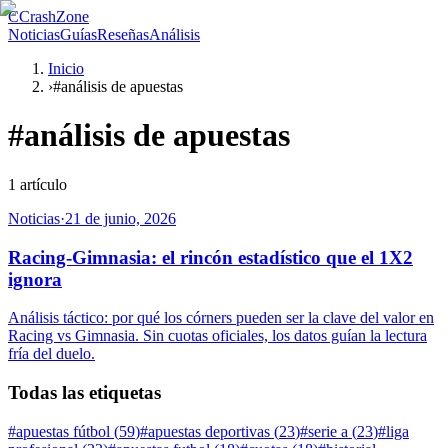
C
CrashZone
Noticias
Guías
Reseñas
Análisis
Inicio
›
#análisis de apuestas
#
análisis de apuestas
1
artículo
Noticias
·
21 de junio, 2026
Racing-Gimnasia: el rincón estadístico que el 1X2
ignora
Análisis táctico: por qué los córners pueden ser la clave del valor en
Racing vs Gimnasia. Sin cuotas oficiales, los datos guían la lectura
fría del duelo.
Todas las etiquetas
#
apuestas fútbol
(
59
)
#
apuestas deportivas
(
23
)
#
serie a
(
23
)
#
liga