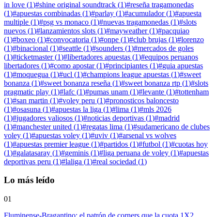
in love
(
1
)
#
shine original soundtrack
(
1
)
#
reseña tragamonedas
(
1
)
#
apuestas combinadas
(
1
)
#
parlay
(
1
)
#
acumulador
(
1
)
#
apuesta
multiple
(
1
)
#
psg vs monaco
(
1
)
#
nuevas tragamonedas
(
1
)
#
slots
nuevos
(
1
)
#
lanzamientos slots
(
1
)
#
mayweather
(
1
)
#
pacquiao
(
1
)
#
boxeo
(
1
)
#
convocatoria
(
1
)
#
onpe
(
1
)
#
club brujas
(
1
)
#
lorenzo
(
1
)
#
binacional
(
1
)
#
seattle
(
1
)
#
sounders
(
1
)
#
mercados de goles
(
1
)
#
ticketmaster
(
1
)
#
libertadores apuestas
(
1
)
#
equipos peruanos
libertadores
(
1
)
#
como apostar
(
1
)
#
principiantes
(
1
)
#
guia apuestas
(
1
)
#
moquegua
(
1
)
#
ucl
(
1
)
#
champions league apuestas
(
1
)
#
sweet
bonanza
(
1
)
#
sweet bonanza reseña
(
1
)
#
sweet bonanza rtp
(
1
)
#
slots
pragmatic play
(
1
)
#
lafc
(
1
)
#
pumas unam
(
1
)
#
levante
(
1
)
#
tottenham
(
1
)
#
san martin
(
1
)
#
voley peru
(
1
)
#
pronosticos baloncesto
(
1
)
#
osasuna
(
1
)
#
apuestas la liga
(
1
)
#
lima
(
1
)
#
mls 2026
(
1
)
#
jugadores valiosos
(
1
)
#
noticias deportivas
(
1
)
#
madrid
(
1
)
#
manchester united
(
1
)
#
regatas lima
(
1
)
#
sudamericano de clubes
voley
(
1
)
#
apuestas voley
(
1
)
#
uviv
(
1
)
#
arsenal vs wolves
(
1
)
#
apuestas premier league
(
1
)
#
partidos
(
1
)
#
futbol
(
1
)
#
cuotas hoy
(
1
)
#
galatasaray
(
1
)
#
geminis
(
1
)
#
liga peruana de voley
(
1
)
#
apuestas
deportivas peru
(
1
)
#
laliga
(
1
)
#
real sociedad
(
1
)
Lo más leído
01
Fluminense-Bragantino: el patrón de corners que la cuota 1X2