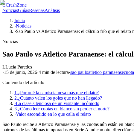
C
CrashZone
Noticias
Guías
Reseñas
Análisis
Inicio
›
Noticias
›
Sao Paulo vs Atletico Paranaense: el cálculo frío que el relato 
Noticias
Sao Paulo vs Atletico Paranaense: el cálculo
L
Lucía Paredes
·
15 de junio, 2026
·
4 min
de lectura
·
sao paulo
atletico paranaense
cuota
Contenido del artículo
1.
¿Por qué la camiseta pesa más que el dato?
2.
¿Cuánto valen los goles que no han llegado?
·
La clase silenciosa de un visitante incómodo
3.
¿Cómo leer cuotas en blanco sin perder el norte?
·
Valor escondido en lo que calla el relato
Sao Paulo recibe a Atletico Paranaense y las cuotas aún están en blan
patrones de las últimas temporadas en Serie A indican otra dirección: