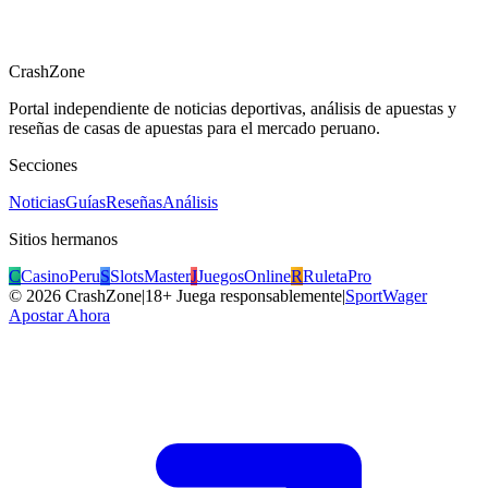
CrashZone
Portal independiente de noticias deportivas, análisis de apuestas y
reseñas de casas de apuestas para el mercado peruano.
Secciones
Noticias
Guías
Reseñas
Análisis
Sitios hermanos
C
CasinoPeru
S
SlotsMaster
J
JuegosOnline
R
RuletaPro
©
2026
CrashZone
|
18+ Juega responsablemente
|
SportWager
Apostar Ahora