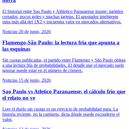
borra
El historial entre Sao Paulo y Athletico Paranaense insiste: partidos
cerrados, pocos goles y muchas tarjetas. El apostador inteligente
mira más allá del 1X2 y encuentra valor en mercados alternativos.
Noticias
·
20 de junio, 2026
Flamengo-São Paulo: la lectura fría que apunta a
las esquinas
Sin cuotas publicadas, el partido entre Flamengo y São Paulo obliga
a una lectura fría de probabilidades. El detalle que el mercado suele
ignorar puede estar en el número de córners.
Noticias
·
15 de junio, 2026
Sao Paulo vs Atletico Paranaense: el cálculo frío que
el relato no ve
Leer el duelo sin cuotas es un ejercicio de probabilidad pura. La
historia reciente, no la camiseta, dicta dónde puede esconderse el
valor.