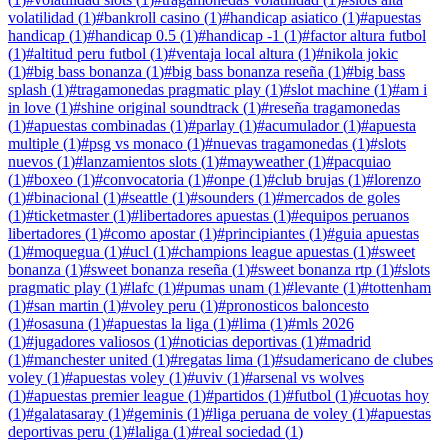
volatilidad
(
1
)
#
bankroll casino
(
1
)
#
handicap asiatico
(
1
)
#
apuestas
handicap
(
1
)
#
handicap 0.5
(
1
)
#
handicap -1
(
1
)
#
factor altura futbol
(
1
)
#
altitud peru futbol
(
1
)
#
ventaja local altura
(
1
)
#
nikola jokic
(
1
)
#
big bass bonanza
(
1
)
#
big bass bonanza reseña
(
1
)
#
big bass
splash
(
1
)
#
tragamonedas pragmatic play
(
1
)
#
slot machine
(
1
)
#
am i
in love
(
1
)
#
shine original soundtrack
(
1
)
#
reseña tragamonedas
(
1
)
#
apuestas combinadas
(
1
)
#
parlay
(
1
)
#
acumulador
(
1
)
#
apuesta
multiple
(
1
)
#
psg vs monaco
(
1
)
#
nuevas tragamonedas
(
1
)
#
slots
nuevos
(
1
)
#
lanzamientos slots
(
1
)
#
mayweather
(
1
)
#
pacquiao
(
1
)
#
boxeo
(
1
)
#
convocatoria
(
1
)
#
onpe
(
1
)
#
club brujas
(
1
)
#
lorenzo
(
1
)
#
binacional
(
1
)
#
seattle
(
1
)
#
sounders
(
1
)
#
mercados de goles
(
1
)
#
ticketmaster
(
1
)
#
libertadores apuestas
(
1
)
#
equipos peruanos
libertadores
(
1
)
#
como apostar
(
1
)
#
principiantes
(
1
)
#
guia apuestas
(
1
)
#
moquegua
(
1
)
#
ucl
(
1
)
#
champions league apuestas
(
1
)
#
sweet
bonanza
(
1
)
#
sweet bonanza reseña
(
1
)
#
sweet bonanza rtp
(
1
)
#
slots
pragmatic play
(
1
)
#
lafc
(
1
)
#
pumas unam
(
1
)
#
levante
(
1
)
#
tottenham
(
1
)
#
san martin
(
1
)
#
voley peru
(
1
)
#
pronosticos baloncesto
(
1
)
#
osasuna
(
1
)
#
apuestas la liga
(
1
)
#
lima
(
1
)
#
mls 2026
(
1
)
#
jugadores valiosos
(
1
)
#
noticias deportivas
(
1
)
#
madrid
(
1
)
#
manchester united
(
1
)
#
regatas lima
(
1
)
#
sudamericano de clubes
voley
(
1
)
#
apuestas voley
(
1
)
#
uviv
(
1
)
#
arsenal vs wolves
(
1
)
#
apuestas premier league
(
1
)
#
partidos
(
1
)
#
futbol
(
1
)
#
cuotas hoy
(
1
)
#
galatasaray
(
1
)
#
geminis
(
1
)
#
liga peruana de voley
(
1
)
#
apuestas
deportivas peru
(
1
)
#
laliga
(
1
)
#
real sociedad
(
1
)