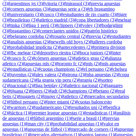
(
3
)
#
argentinos jrs
(
3
)
#
vitoria
(
3
)
#
mirassol
(
3
)
#
previa apuestas
(
3
)
#
corners apuestas
(
3
)
#
apuestas serie a
(
3
)
#
rb bragantino
(
3
)
#
universitario
(
3
)
#
cusco
(
3
)
#
estudiantes de rio cuarto
(
3
)
#
tigre
(
3
)
#
brasileirao
(
3
)
#
atletico madrid
(
3
)
#
copa libertadores
(
3
)
#
melgar
(
3
)
#
tinka
(
3
)
#
liga 1 perú
(
3
)
#
clippers
(
3
)
#
voley
(
3
)
#
bodø/glimt
(
3
)
#
bragantino
(
2
)
#
comerciantes unidos
(
2
)
#
patrón histórico
(
2
)
#
belgrano cordoba
(
2
)
#
rosario central
(
2
)
#
previa
(
2
)
#
estudiantes
(
2
)
#
analisis apuestas
(
2
)
#
newells old boys
(
2
)
#
talleres cordoba
(
2
)
#
probabilidad implícita
(
2
)
#
antecedentes
(
2
)
#
primera division
(
2
)
#
fbc melgar
(
2
)
#
deportivo riestra
(
2
)
#
boca juniors
(
2
)
#
inter
(
2
)
#
cusco fc
(
2
)
#
córners apuestas
(
2
)
#
atletico grau
(
2
)
#
alianza
atletico
(
2
)
#
apuestas mls
(
2
)
#
toronto fc
(
2
)
#
mls
(
2
)
#
mls apuestas
(
2
)
#
estadísticas
(
2
)
#
cuotas champions
(
2
)
#
el peruano
(
2
)
#
chelsea
(
2
)
#
juventus
(
2
)
#
alex valera
(
2
)
#
girona
(
2
)
#
nba apuestas
(
2
)
#
copa
sudamericana
(
2
)
#
la granja vip peru
(
2
)
#
granja
(
2
)
#
sorteo
(
2
)
#
nacional
(
2
)
#
liga betplay
(
2
)
#
atletico nacional
(
2
)
#
jaguares
(
2
)
#
tijuana
(
2
)
#
tigres
(
2
)
#
adt
(
2
)
#
champions
(
2
)
#
betano
(
2
)
#
real
betis
(
2
)
#
nuggets
(
2
)
#
mujer
(
2
)
#
atletico
(
2
)
#
mercados secundarios
(
2
)
#
fútbol peruano
(
2
)
#
inter miami
(
2
)
#
cuotas baloncesto
(
2
)
#
warriors
(
2
)
#
sudamericano
(
2
)
#
resultados uni
(
2
)
#
benfica
(
2
)
#
táctica
(
1
)
#
premier league apuestas
(
1
)
#
estadisticas
(
1
)
#
análisis
de apuestas
(
1
)
#
fútbol argentino
(
1
)
#
serie a brasil
(
1
)
#
previas
apuestas
(
1
)
#
man city
(
1
)
#
probabilidad apuestas
(
1
)
#
valor en
apuestas
(
1
)
#
apuestas de fútbol
(
1
)
#
mercado de corners
(
1
)
#
apuestas
brasileirao
(
1
)
#
mercados alternativos
(
1
)
#
santos laguna
(
1
)
#
apuestas