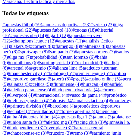
Maracaná. Lectura táctica y mercados.
Todas las etiquetas
#
apuestas fútbol
(
59
)
#
apuestas deportivas
(
23
)
#
serie a
(
23
)
#
liga
profesional
(
22
)
#
apuestas futbol
(
18
)
#
cuotas
(
18
)
#
historial
(
16
)
#
apuestas nba
(
14
)
#
liga 1
(
12
)
#
apuestas en vivo
(
12
)
#
champions league
(
12
)
#
apuestas
(
11
)
#
análisis táctico
(
11
)
#
lakers
(
9
)
#
corners
(
8
)
#
flamengo
(
8
)
#
palmeiras
(
8
)
#
apuestas
perú
(
8
)
#
sportwager
(
8
)
#
sao paulo
(
7
)
#
apuestas corners
(
7
)
#
santos
(
7
)
#
liga mx
(
7
)
#
probabilidad
(
6
)
#
san lorenzo
(
6
)
#
bahia
(
6
)
#
corinthians
(
6
)
#
sporting cristal
(
6
)
#
real madrid
(
6
)
#
la liga
(
6
)
#
arsenal
(
6
)
#
gremio
(
5
)
#
alianza lima
(
5
)
#
atletico tucuman
(
5
)
#
manchester city
(
5
)
#
botafogo
(
5
)
#
premier league
(
5
)
#
coritiba
(
5
)
#
deportivo garcilaso
(
5
)
#
perú
(
5
)
#
psg
(
5
)
#
casino online
(
5
)
#
peru
(
5
)
#
alianza
(
5
)
#
celtics
(
5
)
#
fluminense
(
4
)
#
huracan
(
4
)
#
banfield
(
4
)
#
atletico paranaense
(
4
)
#
independ. rivadavia
(
4
)
#
córners
(
4
)
#
liverpool
(
4
)
#
internacional
(
4
)
#
vasco da gama
(
4
)
#
pronóstico
(
4
)
#
defensa y justicia
(
4
)
#
aldosivi
(
4
)
#
analisis tactico
(
4
)
#
monterrey
(
4
)
#
primera división
(
4
)
#
barcelona
(
4
)
#
pronósticos deportivos
(
4
)
#
ecuabet
(
4
)
#
resultados
(
4
)
#
torneo apertura
(
4
)
#
cienciano
(
4
)
#
nba
(
4
)
#
cuotas fútbol
(
4
)
#
apuestas liga 1
(
3
)
#
lanus
(
3
)
#
platense
(
3
)
#
union santa fe
(
3
)
#
atletico-mg
(
3
)
#
racing club
(
3
)
#
gimnasia l.p.
(
3
)
#
independiente
(
3
)
#
river plate
(
3
)
#
barracas central
(
3
)
#
chapecoense-sc
(
3
)
#
cruzeiro
(
3
)
#
remo
(
3
)
#
sarmiento junin