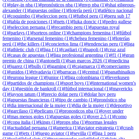
(
1
)
#
play-in nba
(
1
)
#
pronósticos nba
(
1
)
#
mvp nba
(
1
)
#
shai gilgeous-
alexander
(
1
)
#
apuestas online
(
1
)
#
lotería perú
(
1
)
#
atlético nacional
(
1
)
#
coquimbo
(
1
)
#
seleccion peru
(
1
)
#
futbol peru
(
1
)
#
peru sub 17
(
1
)
#
tabla de posiciones
(
1
)
#
nets
(
1
)
#
luka doncic
(
1
)
#
pedro gallese
(
1
)
#
seleccion peruana
(
1
)
#
recambio peru
(
1
)
#
apuestas royal
(
1
)
#
parlays
(
1
)
#
sorteos online
(
1
)
#
champions femenina
(
1
)
#
fútbol
femenino
(
1
)
#
arsenal femenino
(
1
)
#
chelsea femenino
(
1
)
#
loterías
perú
(
1
)
#
the killers
(
1
)
#
conciertos lima
(
1
)
#
tendencias peru
(
1
)
#
liga
(
1
)
#
athletic club
(
1
)
#
liga f
(
1
)
#
cagliari
(
1
)
#
napoli
(
1
)
#
cruz azul
(
1
)
#
casas de apuestas
(
1
)
#
liga profesional argentina
(
1
)
#
f1
(
1
)
#
gran
premio de china
(
1
)
#
antonelli
(
1
)
#
san marcos 2026
(
1
)
#
medicina
(
1
)
#
juarez
(
1
)
#
bulls
(
1
)
#
igaming
(
1
)
#
cajamarca
(
1
)
#
comerciantes
(
1
)
#
unidos
(
1
)
#
rivadavia
(
1
)
#
barracas
(
1
)
#
central
(
1
)
#
panathinaikos
(
1
)
#
europa league
(
1
)
#
junior
(
1
)
#
liga colombiana
(
1
)
#
leverkusen
(
1
)
#
partidos de champions
(
1
)
#
sport boys
(
1
)
#
international women's
day
(
1
)
#
gestión de bankroll
(
1
)
#
fútbol internacional
(
1
)
#
mavericks
(
1
)
#
jayson tatum
(
1
)
#
precio dolar peru
(
1
)
#
dolar hoy peru
(
1
)
#
apuestas financieras
(
1
)
#
tipo de cambio
(
1
)
#
pronóstico nba
(
1
)
#
dia internacional de la mujer
(
1
)
#
dia de la mujer
(
1
)
#
deportivo
(
1
)
#
garcilaso
(
1
)
#
pelicans
(
1
)
#
pronosticos nba
(
1
)
#
over under
(
1
)
#
mas menos goles
(
1
)
#
apuestas goles
(
1
)
#
over 2.5
(
1
)
#
como
(
1
)
#
copa italia
(
1
)
#
kings
(
1
)
#
props nba
(
1
)
#
normas legales
(
1
)
#
actualidad peruana
(
1
)
#
america
(
1
)
#
aviator estrategia
(
1
)
#
crash
game
(
1
)
#
jetx
(
1
)
#
juego aviator
(
1
)
#
sevilla
(
1
)
#
liga 1 peru
(
1
)
#
volatilidad slots
(
1
)
#
tragamonedas volatilidad
(
1
)
#
slots alta