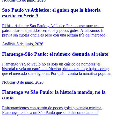
Noticias
·
13 de junio, 2026
Sao Paulo vs Athletico: el guion que la historia
escribe en Serie A
El historial entre Sao Paulo y Athletico Paranaense muestra un
patrón claro de partidos cerrados y pocos goles. Analizamos la
previa sin cuotas oficiales pero con una lectura fría del mercado.
Análisis
·
5 de junio, 2026
Flamengo-São Paulo: el número desnuda al relato
Flamengo vs São Paulo no es solo un clásico de nombres: el
historial revela un patrón de fricción, ritmo cortado y bajo scoring
que el mercado suele ignorar. Por qué ir contra la narrativa popular.
Noticias
·
3 de junio, 2026
Flamengo vs São Paulo: la historia manda, no la
cuota
Enfrentamientos con patrón de pocos goles y ventaja mínima.
Flamengo recibe a un São Paulo que suele incomodar en el