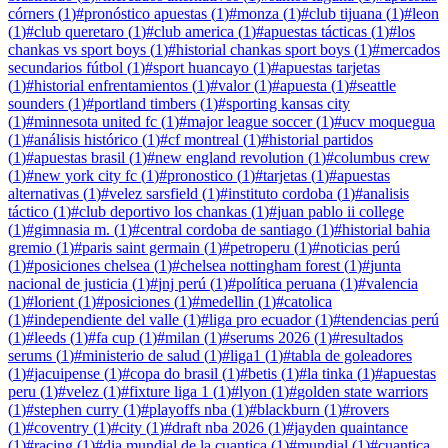
córners
(
1
)
#
pronóstico apuestas
(
1
)
#
monza
(
1
)
#
club tijuana
(
1
)
#
leon
(
1
)
#
club queretaro
(
1
)
#
club america
(
1
)
#
apuestas tácticas
(
1
)
#
los
chankas vs sport boys
(
1
)
#
historial chankas sport boys
(
1
)
#
mercados
secundarios fútbol
(
1
)
#
sport huancayo
(
1
)
#
apuestas tarjetas
(
1
)
#
historial enfrentamientos
(
1
)
#
valor
(
1
)
#
apuesta
(
1
)
#
seattle
sounders
(
1
)
#
portland timbers
(
1
)
#
sporting kansas city
(
1
)
#
minnesota united fc
(
1
)
#
major league soccer
(
1
)
#
ucv moquegua
(
1
)
#
análisis histórico
(
1
)
#
cf montreal
(
1
)
#
historial partidos
(
1
)
#
apuestas brasil
(
1
)
#
new england revolution
(
1
)
#
columbus crew
(
1
)
#
new york city fc
(
1
)
#
pronostico
(
1
)
#
tarjetas
(
1
)
#
apuestas
alternativas
(
1
)
#
velez sarsfield
(
1
)
#
instituto cordoba
(
1
)
#
analisis
táctico
(
1
)
#
club deportivo los chankas
(
1
)
#
juan pablo ii college
(
1
)
#
gimnasia m.
(
1
)
#
central cordoba de santiago
(
1
)
#
historial bahia
gremio
(
1
)
#
paris saint germain
(
1
)
#
petroperu
(
1
)
#
noticias perú
(
1
)
#
posiciones chelsea
(
1
)
#
chelsea nottingham forest
(
1
)
#
junta
nacional de justicia
(
1
)
#
jnj perú
(
1
)
#
política peruana
(
1
)
#
valencia
(
1
)
#
lorient
(
1
)
#
posiciones
(
1
)
#
medellin
(
1
)
#
catolica
(
1
)
#
independiente del valle
(
1
)
#
liga pro ecuador
(
1
)
#
tendencias perú
(
1
)
#
leeds
(
1
)
#
fa cup
(
1
)
#
milan
(
1
)
#
serums 2026
(
1
)
#
resultados
serums
(
1
)
#
ministerio de salud
(
1
)
#
liga1
(
1
)
#
tabla de goleadores
(
1
)
#
jacuipense
(
1
)
#
copa do brasil
(
1
)
#
betis
(
1
)
#
la tinka
(
1
)
#
apuestas
peru
(
1
)
#
velez
(
1
)
#
fixture liga 1
(
1
)
#
lyon
(
1
)
#
golden state warriors
(
1
)
#
stephen curry
(
1
)
#
playoffs nba
(
1
)
#
blackburn
(
1
)
#
rovers
(
1
)
#
coventry
(
1
)
#
city
(
1
)
#
draft nba 2026
(
1
)
#
jayden quaintance
(
1
)
#
racing
(
1
)
#
dia mundial de la cuantica
(
1
)
#
mundial
(
1
)
#
cuantica