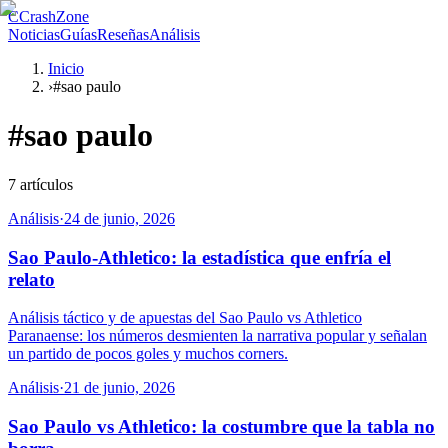
C
CrashZone
Noticias
Guías
Reseñas
Análisis
Inicio
›
#sao paulo
#
sao paulo
7
artículos
Análisis
·
24 de junio, 2026
Sao Paulo-Athletico: la estadística que enfría el
relato
Análisis táctico y de apuestas del Sao Paulo vs Athletico
Paranaense: los números desmienten la narrativa popular y señalan
un partido de pocos goles y muchos corners.
Análisis
·
21 de junio, 2026
Sao Paulo vs Athletico: la costumbre que la tabla no