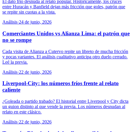
El dato frío desnuda al relato popular. Históricamente, los cruces
entre Huracán y Banfield dejan más fricción que goles, patrón que
se repite sin cuotas a la vista.
Análisis
·
24 de junio, 2026
Comerciantes Unidos vs Alianza Lima: el patrón que
no se rompe
Cada visita de Alianza a Cutervo repite un libreto de mucha fricción
y pocas variantes. El análisis cualitativo anticipa otro duelo cerrado.
Leé la previa.
Análisis
·
22 de junio, 2026
Liverpool-City: los números fríos frente al relato
caliente
¿Goleada o partido trabado? El historial entre Liverpool y City dicta
un guion distinto al que vende la previa. Los números desnudan al
relato en este clásico.
Análisis
·
22 de junio, 2026