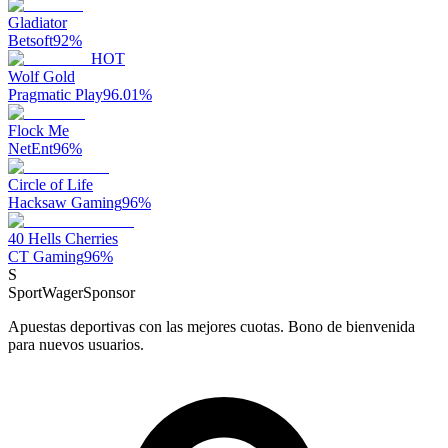
Gladiator
Betsoft
92
%
HOT
Wolf Gold
Pragmatic Play
96.01
%
Flock Me
NetEnt
96
%
Circle of Life
Hacksaw Gaming
96
%
40 Hells Cherries
CT Gaming
96
%
S
SportWager
Sponsor
Apuestas deportivas con las mejores cuotas. Bono de bienvenida
para nuevos usuarios.