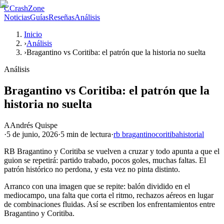
C
CrashZone
Noticias
Guías
Reseñas
Análisis
Inicio
›
Análisis
›
Bragantino vs Coritiba: el patrón que la historia no suelta
Análisis
Bragantino vs Coritiba: el patrón que la
historia no suelta
A
Andrés Quispe
·
5 de junio, 2026
·
5 min
de lectura
·
rb bragantino
coritiba
historial
RB Bragantino y Coritiba se vuelven a cruzar y todo apunta a que el
guion se repetirá: partido trabado, pocos goles, muchas faltas. El
patrón histórico no perdona, y esta vez no pinta distinto.
Arranco con una imagen que se repite: balón dividido en el
mediocampo, una falta que corta el ritmo, rechazos aéreos en lugar
de combinaciones fluidas. Así se escriben los enfrentamientos entre
Bragantino y Coritiba.