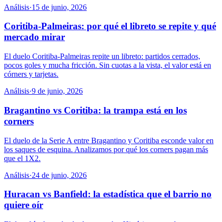
Análisis
·
15 de junio, 2026
Coritiba-Palmeiras: por qué el libreto se repite y qué
mercado mirar
El duelo Coritiba-Palmeiras repite un libreto: partidos cerrados,
pocos goles y mucha fricción. Sin cuotas a la vista, el valor está en
córners y tarjetas.
Análisis
·
9 de junio, 2026
Bragantino vs Coritiba: la trampa está en los
corners
El duelo de la Serie A entre Bragantino y Coritiba esconde valor en
los saques de esquina. Analizamos por qué los corners pagan más
que el 1X2.
Análisis
·
24 de junio, 2026
Huracan vs Banfield: la estadística que el barrio no
quiere oír