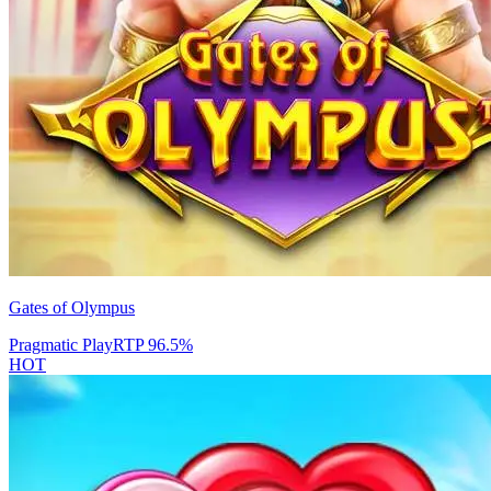
Gates of Olympus
Pragmatic Play
RTP
96.5
%
HOT