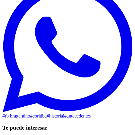
#
rb bragantino
#
coritiba
#
historial
#
antecedentes
Te puede interesar