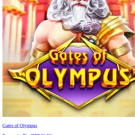
Gates of Olympus