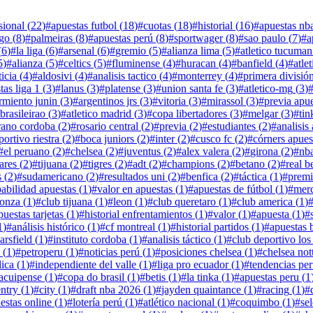
sional
(
22
)
#
apuestas futbol
(
18
)
#
cuotas
(
18
)
#
historial
(
16
)
#
apuestas nb
go
(
8
)
#
palmeiras
(
8
)
#
apuestas perú
(
8
)
#
sportwager
(
8
)
#
sao paulo
(
7
)
#
a
(
6
)
#
la liga
(
6
)
#
arsenal
(
6
)
#
gremio
(
5
)
#
alianza lima
(
5
)
#
atletico tucuman
5
)
#
alianza
(
5
)
#
celtics
(
5
)
#
fluminense
(
4
)
#
huracan
(
4
)
#
banfield
(
4
)
#
atle
icia
(
4
)
#
aldosivi
(
4
)
#
analisis tactico
(
4
)
#
monterrey
(
4
)
#
primera divisió
tas liga 1
(
3
)
#
lanus
(
3
)
#
platense
(
3
)
#
union santa fe
(
3
)
#
atletico-mg
(
3
)
rmiento junin
(
3
)
#
argentinos jrs
(
3
)
#
vitoria
(
3
)
#
mirassol
(
3
)
#
previa apu
brasileirao
(
3
)
#
atletico madrid
(
3
)
#
copa libertadores
(
3
)
#
melgar
(
3
)
#
tin
rano cordoba
(
2
)
#
rosario central
(
2
)
#
previa
(
2
)
#
estudiantes
(
2
)
#
analisis
portivo riestra
(
2
)
#
boca juniors
(
2
)
#
inter
(
2
)
#
cusco fc
(
2
)
#
córners apues
#
el peruano
(
2
)
#
chelsea
(
2
)
#
juventus
(
2
)
#
alex valera
(
2
)
#
girona
(
2
)
#
nba
ares
(
2
)
#
tijuana
(
2
)
#
tigres
(
2
)
#
adt
(
2
)
#
champions
(
2
)
#
betano
(
2
)
#
real b
s
(
2
)
#
sudamericano
(
2
)
#
resultados uni
(
2
)
#
benfica
(
2
)
#
táctica
(
1
)
#
premi
abilidad apuestas
(
1
)
#
valor en apuestas
(
1
)
#
apuestas de fútbol
(
1
)
#
merc
onza
(
1
)
#
club tijuana
(
1
)
#
leon
(
1
)
#
club queretaro
(
1
)
#
club america
(
1
)
puestas tarjetas
(
1
)
#
historial enfrentamientos
(
1
)
#
valor
(
1
)
#
apuesta
(
1
)
#
1
)
#
análisis histórico
(
1
)
#
cf montreal
(
1
)
#
historial partidos
(
1
)
#
apuestas b
arsfield
(
1
)
#
instituto cordoba
(
1
)
#
analisis táctico
(
1
)
#
club deportivo lo
(
1
)
#
petroperu
(
1
)
#
noticias perú
(
1
)
#
posiciones chelsea
(
1
)
#
chelsea not
lica
(
1
)
#
independiente del valle
(
1
)
#
liga pro ecuador
(
1
)
#
tendencias pe
jacuipense
(
1
)
#
copa do brasil
(
1
)
#
betis
(
1
)
#
la tinka
(
1
)
#
apuestas peru
(
1
ntry
(
1
)
#
city
(
1
)
#
draft nba 2026
(
1
)
#
jayden quaintance
(
1
)
#
racing
(
1
)
#
estas online
(
1
)
#
lotería perú
(
1
)
#
atlético nacional
(
1
)
#
coquimbo
(
1
)
#
se