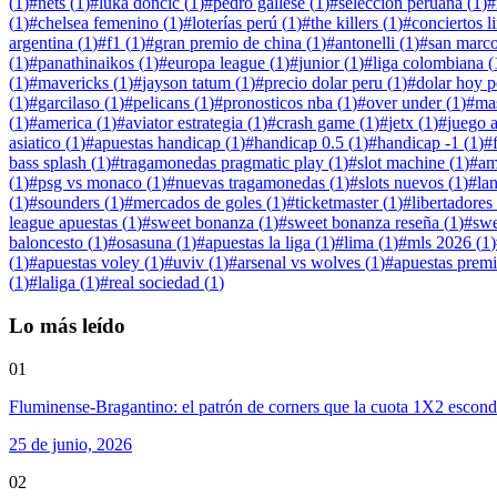
(
1
)
#
nets
(
1
)
#
luka doncic
(
1
)
#
pedro gallese
(
1
)
#
seleccion peruana
(
1
)
#
(
1
)
#
chelsea femenino
(
1
)
#
loterías perú
(
1
)
#
the killers
(
1
)
#
conciertos l
argentina
(
1
)
#
f1
(
1
)
#
gran premio de china
(
1
)
#
antonelli
(
1
)
#
san marc
(
1
)
#
panathinaikos
(
1
)
#
europa league
(
1
)
#
junior
(
1
)
#
liga colombiana
(
(
1
)
#
mavericks
(
1
)
#
jayson tatum
(
1
)
#
precio dolar peru
(
1
)
#
dolar hoy p
(
1
)
#
garcilaso
(
1
)
#
pelicans
(
1
)
#
pronosticos nba
(
1
)
#
over under
(
1
)
#
ma
(
1
)
#
america
(
1
)
#
aviator estrategia
(
1
)
#
crash game
(
1
)
#
jetx
(
1
)
#
juego a
asiatico
(
1
)
#
apuestas handicap
(
1
)
#
handicap 0.5
(
1
)
#
handicap -1
(
1
)
#
bass splash
(
1
)
#
tragamonedas pragmatic play
(
1
)
#
slot machine
(
1
)
#
am
(
1
)
#
psg vs monaco
(
1
)
#
nuevas tragamonedas
(
1
)
#
slots nuevos
(
1
)
#
la
(
1
)
#
sounders
(
1
)
#
mercados de goles
(
1
)
#
ticketmaster
(
1
)
#
libertadores
league apuestas
(
1
)
#
sweet bonanza
(
1
)
#
sweet bonanza reseña
(
1
)
#
swe
baloncesto
(
1
)
#
osasuna
(
1
)
#
apuestas la liga
(
1
)
#
lima
(
1
)
#
mls 2026
(
1
)
(
1
)
#
apuestas voley
(
1
)
#
uviv
(
1
)
#
arsenal vs wolves
(
1
)
#
apuestas premi
(
1
)
#
laliga
(
1
)
#
real sociedad
(
1
)
Lo más leído
01
Fluminense-Bragantino: el patrón de corners que la cuota 1X2 escon
25 de junio, 2026
02