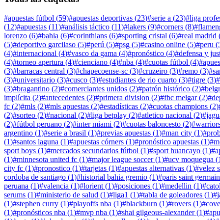
#
apuestas fútbol
(
59
)
#
apuestas deportivas
(
23
)
#
serie a
(
23
)
#
liga profe
(
12
)
#
apuestas
(
11
)
#
análisis táctico
(
11
)
#
lakers
(
9
)
#
corners
(
8
)
#
flamen
lorenzo
(
6
)
#
bahia
(
6
)
#
corinthians
(
6
)
#
sporting cristal
(
6
)
#
real madrid
(
5
)
#
deportivo garcilaso
(
5
)
#
perú
(
5
)
#
psg
(
5
)
#
casino online
(
5
)
#
peru
(
(
4
)
#
internacional
(
4
)
#
vasco da gama
(
4
)
#
pronóstico
(
4
)
#
defensa y just
(
4
)
#
torneo apertura
(
4
)
#
cienciano
(
4
)
#
nba
(
4
)
#
cuotas fútbol
(
4
)
#
apues
(
3
)
#
barracas central
(
3
)
#
chapecoense-sc
(
3
)
#
cruzeiro
(
3
)
#
remo
(
3
)
#
sa
(
3
)
#
universitario
(
3
)
#
cusco
(
3
)
#
estudiantes de rio cuarto
(
3
)
#
tigre
(
3
)
#
(
3
)
#
bragantino
(
2
)
#
comerciantes unidos
(
2
)
#
patrón histórico
(
2
)
#
belg
implícita
(
2
)
#
antecedentes
(
2
)
#
primera division
(
2
)
#
fbc melgar
(
2
)
#
de
fc
(
2
)
#
mls
(
2
)
#
mls apuestas
(
2
)
#
estadísticas
(
2
)
#
cuotas champions
(
2
)
(
2
)
#
sorteo
(
2
)
#
nacional
(
2
)
#
liga betplay
(
2
)
#
atletico nacional
(
2
)
#
jagu
(
2
)
#
fútbol peruano
(
2
)
#
inter miami
(
2
)
#
cuotas baloncesto
(
2
)
#
warrior
argentino
(
1
)
#
serie a brasil
(
1
)
#
previas apuestas
(
1
)
#
man city
(
1
)
#
prob
(
1
)
#
santos laguna
(
1
)
#
apuestas córners
(
1
)
#
pronóstico apuestas
(
1
)
#
m
sport boys
(
1
)
#
mercados secundarios fútbol
(
1
)
#
sport huancayo
(
1
)
#
a
(
1
)
#
minnesota united fc
(
1
)
#
major league soccer
(
1
)
#
ucv moquegua
(
city fc
(
1
)
#
pronostico
(
1
)
#
tarjetas
(
1
)
#
apuestas alternativas
(
1
)
#
velez s
cordoba de santiago
(
1
)
#
historial bahia gremio
(
1
)
#
paris saint germain
peruana
(
1
)
#
valencia
(
1
)
#
lorient
(
1
)
#
posiciones
(
1
)
#
medellin
(
1
)
#
cato
serums
(
1
)
#
ministerio de salud
(
1
)
#
liga1
(
1
)
#
tabla de goleadores
(
1
)
#
(
1
)
#
stephen curry
(
1
)
#
playoffs nba
(
1
)
#
blackburn
(
1
)
#
rovers
(
1
)
#
cove
(
1
)
#
pronósticos nba
(
1
)
#
mvp nba
(
1
)
#
shai gilgeous-alexander
(
1
)
#
apu