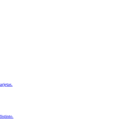
arjetas.
istinto.