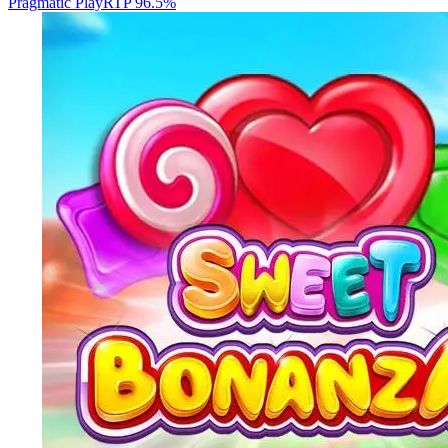
Pragmatic Play
RTP
96.5
%