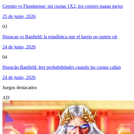
Gremio vs Fluminense: sin cuotas 1X2, los corners pagan mejor
25 de junio, 2026
03
Huracan vs Banfield: la estadística que el barrio no quiere oír
24 de junio, 2026
04
Huracán-Banfield: leer probabilidades cuando las cuotas callan
24 de junio, 2026
Juegos destacados
AD