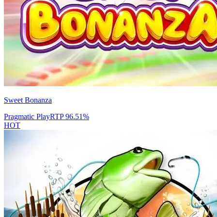
Sweet Bonanza
Pragmatic Play
RTP
96.51
%
HOT