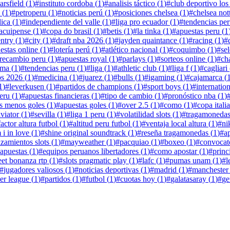
arsfield
(
1
)
#
instituto cordoba
(
1
)
#
analisis táctico
(
1
)
#
club deportivo lo
(
1
)
#
petroperu
(
1
)
#
noticias perú
(
1
)
#
posiciones chelsea
(
1
)
#
chelsea not
lica
(
1
)
#
independiente del valle
(
1
)
#
liga pro ecuador
(
1
)
#
tendencias pe
jacuipense
(
1
)
#
copa do brasil
(
1
)
#
betis
(
1
)
#
la tinka
(
1
)
#
apuestas peru
(
1
ntry
(
1
)
#
city
(
1
)
#
draft nba 2026
(
1
)
#
jayden quaintance
(
1
)
#
racing
(
1
)
#
estas online
(
1
)
#
lotería perú
(
1
)
#
atlético nacional
(
1
)
#
coquimbo
(
1
)
#
se
recambio peru
(
1
)
#
apuestas royal
(
1
)
#
parlays
(
1
)
#
sorteos online
(
1
)
#
ch
ima
(
1
)
#
tendencias peru
(
1
)
#
liga
(
1
)
#
athletic club
(
1
)
#
liga f
(
1
)
#
cagliari
os 2026
(
1
)
#
medicina
(
1
)
#
juarez
(
1
)
#
bulls
(
1
)
#
igaming
(
1
)
#
cajamarca
(
1
)
#
leverkusen
(
1
)
#
partidos de champions
(
1
)
#
sport boys
(
1
)
#
internatio
eru
(
1
)
#
apuestas financieras
(
1
)
#
tipo de cambio
(
1
)
#
pronóstico nba
(
1
)
s menos goles
(
1
)
#
apuestas goles
(
1
)
#
over 2.5
(
1
)
#
como
(
1
)
#
copa italia
viator
(
1
)
#
sevilla
(
1
)
#
liga 1 peru
(
1
)
#
volatilidad slots
(
1
)
#
tragamonedas 
factor altura futbol
(
1
)
#
altitud peru futbol
(
1
)
#
ventaja local altura
(
1
)
#
ni
 i in love
(
1
)
#
shine original soundtrack
(
1
)
#
reseña tragamonedas
(
1
)
#
a
nzamientos slots
(
1
)
#
mayweather
(
1
)
#
pacquiao
(
1
)
#
boxeo
(
1
)
#
convocat
 apuestas
(
1
)
#
equipos peruanos libertadores
(
1
)
#
como apostar
(
1
)
#
princ
et bonanza rtp
(
1
)
#
slots pragmatic play
(
1
)
#
lafc
(
1
)
#
pumas unam
(
1
)
#
l
#
jugadores valiosos
(
1
)
#
noticias deportivas
(
1
)
#
madrid
(
1
)
#
manchester 
er league
(
1
)
#
partidos
(
1
)
#
futbol
(
1
)
#
cuotas hoy
(
1
)
#
galatasaray
(
1
)
#
ge