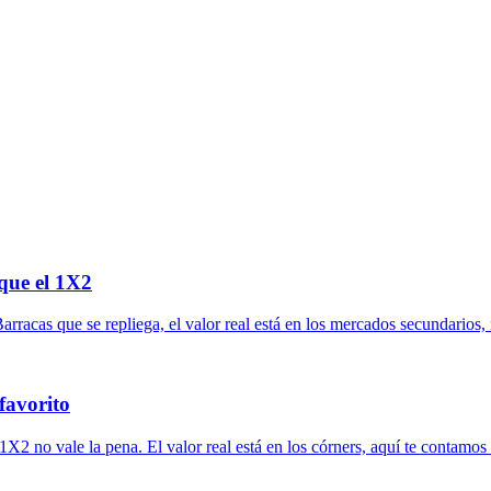
 que el 1X2
rracas que se repliega, el valor real está en los mercados secundarios, n
favorito
1X2 no vale la pena. El valor real está en los córners, aquí te contamos