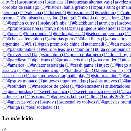
city fc
(
1
)
#
pronostico
(
1
)
#
tarjetas
(
1
)
#
apuestas alternativas
(
1
)
#
velez s
cordoba de santiago
(
1
)
#
historial bahia gremio
(
1
)
#
paris saint germain
peruana
(
1
)
#
valencia
(
1
)
#
lorient
(
1
)
#
posiciones
(
1
)
#
medellin
(
1
)
#
cato
serums
(
1
)
#
ministerio de salud
(
1
)
#
liga1
(
1
)
#
tabla de goleadores
(
1
)
#
(
1
)
#
stephen curry
(
1
)
#
playoffs nba
(
1
)
#
blackburn
(
1
)
#
rovers
(
1
)
#
cove
(
1
)
#
pronósticos nba
(
1
)
#
mvp nba
(
1
)
#
shai gilgeous-alexander
(
1
)
#
apu
(
1
)
#
nets
(
1
)
#
luka doncic
(
1
)
#
pedro gallese
(
1
)
#
seleccion peruana
(
1
)
#
(
1
)
#
chelsea femenino
(
1
)
#
loterías perú
(
1
)
#
the killers
(
1
)
#
conciertos l
argentina
(
1
)
#
f1
(
1
)
#
gran premio de china
(
1
)
#
antonelli
(
1
)
#
san marc
(
1
)
#
panathinaikos
(
1
)
#
europa league
(
1
)
#
junior
(
1
)
#
liga colombiana
(
(
1
)
#
mavericks
(
1
)
#
jayson tatum
(
1
)
#
precio dolar peru
(
1
)
#
dolar hoy p
(
1
)
#
garcilaso
(
1
)
#
pelicans
(
1
)
#
pronosticos nba
(
1
)
#
over under
(
1
)
#
ma
(
1
)
#
america
(
1
)
#
aviator estrategia
(
1
)
#
crash game
(
1
)
#
jetx
(
1
)
#
juego a
asiatico
(
1
)
#
apuestas handicap
(
1
)
#
handicap 0.5
(
1
)
#
handicap -1
(
1
)
#
bass splash
(
1
)
#
tragamonedas pragmatic play
(
1
)
#
slot machine
(
1
)
#
am
(
1
)
#
psg vs monaco
(
1
)
#
nuevas tragamonedas
(
1
)
#
slots nuevos
(
1
)
#
la
(
1
)
#
sounders
(
1
)
#
mercados de goles
(
1
)
#
ticketmaster
(
1
)
#
libertadores
league apuestas
(
1
)
#
sweet bonanza
(
1
)
#
sweet bonanza reseña
(
1
)
#
swe
baloncesto
(
1
)
#
osasuna
(
1
)
#
apuestas la liga
(
1
)
#
lima
(
1
)
#
mls 2026
(
1
)
(
1
)
#
apuestas voley
(
1
)
#
uviv
(
1
)
#
arsenal vs wolves
(
1
)
#
apuestas premi
(
1
)
#
laliga
(
1
)
#
real sociedad
(
1
)
Lo más leído
01