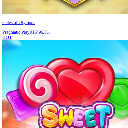
Gates of Olympus
Pragmatic Play
RTP
96.5
%
HOT