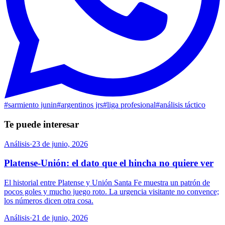
#
sarmiento junin
#
argentinos jrs
#
liga profesional
#
análisis táctico
Te puede interesar
Análisis
·
23 de junio, 2026
Platense-Unión: el dato que el hincha no quiere ver
El historial entre Platense y Unión Santa Fe muestra un patrón de
pocos goles y mucho juego roto. La urgencia visitante no convence;
los números dicen otra cosa.
Análisis
·
21 de junio, 2026