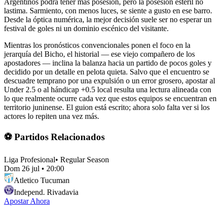
Argentinos podrá tener más posesión, pero la posesión estéril no
lastima. Sarmiento, con menos luces, se siente a gusto en ese barro.
Desde la óptica numérica, la mejor decisión suele ser no esperar un
festival de goles ni un dominio escénico del visitante.
Mientras los pronósticos convencionales ponen el foco en la
jerarquía del Bicho, el historial — ese viejo compañero de los
apostadores — inclina la balanza hacia un partido de pocos goles y
decidido por un detalle en pelota quieta. Salvo que el encuentro se
descuadre temprano por una expulsión o un error grosero, apostar al
Under 2.5 o al hándicap +0.5 local resulta una lectura alineada con
lo que realmente ocurre cada vez que estos equipos se encuentran en
territorio juninense. El guion está escrito; ahora solo falta ver si los
actores lo repiten una vez más.
⚽ Partidos Relacionados
Liga Profesional
•
Regular Season
Dom 26 jul
•
20:00
Atletico Tucuman
Independ. Rivadavia
Apostar Ahora