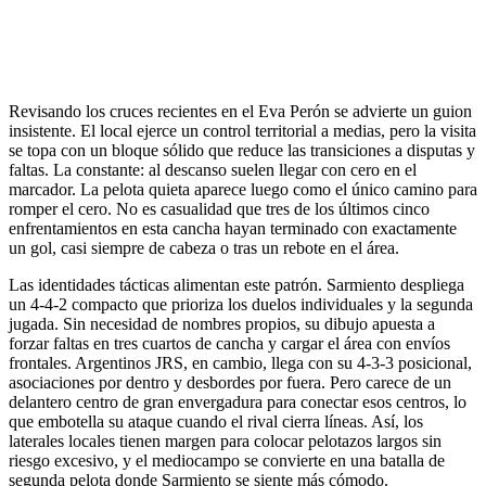
Revisando los cruces recientes en el Eva Perón se advierte un guion
insistente. El local ejerce un control territorial a medias, pero la visita
se topa con un bloque sólido que reduce las transiciones a disputas y
faltas. La constante: al descanso suelen llegar con cero en el
marcador. La pelota quieta aparece luego como el único camino para
romper el cero. No es casualidad que tres de los últimos cinco
enfrentamientos en esta cancha hayan terminado con exactamente
un gol, casi siempre de cabeza o tras un rebote en el área.
Las identidades tácticas alimentan este patrón. Sarmiento despliega
un 4-4-2 compacto que prioriza los duelos individuales y la segunda
jugada. Sin necesidad de nombres propios, su dibujo apuesta a
forzar faltas en tres cuartos de cancha y cargar el área con envíos
frontales. Argentinos JRS, en cambio, llega con su 4-3-3 posicional,
asociaciones por dentro y desbordes por fuera. Pero carece de un
delantero centro de gran envergadura para conectar esos centros, lo
que embotella su ataque cuando el rival cierra líneas. Así, los
laterales locales tienen margen para colocar pelotazos largos sin
riesgo excesivo, y el mediocampo se convierte en una batalla de
segunda pelota donde Sarmiento se siente más cómodo.