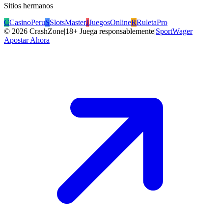
Sitios hermanos
C
CasinoPeru
S
SlotsMaster
J
JuegosOnline
R
RuletaPro
©
2026
CrashZone
|
18+ Juega responsablemente
|
SportWager
Apostar Ahora