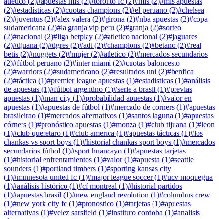
atletico
(
2
)
#
apuestas mls
(
2
)
#
toronto fc
(
2
)
#
mls
(
2
)
#
mls apuestas
(
2
)
#
estadísticas
(
2
)
#
cuotas champions
(
2
)
#
el peruano
(
2
)
#
chelsea
(
2
)
#
juventus
(
2
)
#
alex valera
(
2
)
#
girona
(
2
)
#
nba apuestas
(
2
)
#
copa
sudamericana
(
2
)
#
la granja vip peru
(
2
)
#
granja
(
2
)
#
sorteo
(
2
)
#
nacional
(
2
)
#
liga betplay
(
2
)
#
atletico nacional
(
2
)
#
jaguares
(
2
)
#
tijuana
(
2
)
#
tigres
(
2
)
#
adt
(
2
)
#
champions
(
2
)
#
betano
(
2
)
#
real
betis
(
2
)
#
nuggets
(
2
)
#
mujer
(
2
)
#
atletico
(
2
)
#
mercados secundarios
(
2
)
#
fútbol peruano
(
2
)
#
inter miami
(
2
)
#
cuotas baloncesto
(
2
)
#
warriors
(
2
)
#
sudamericano
(
2
)
#
resultados uni
(
2
)
#
benfica
(
2
)
#
táctica
(
1
)
#
premier league apuestas
(
1
)
#
estadisticas
(
1
)
#
análisis
de apuestas
(
1
)
#
fútbol argentino
(
1
)
#
serie a brasil
(
1
)
#
previas
apuestas
(
1
)
#
man city
(
1
)
#
probabilidad apuestas
(
1
)
#
valor en
apuestas
(
1
)
#
apuestas de fútbol
(
1
)
#
mercado de corners
(
1
)
#
apuestas
brasileirao
(
1
)
#
mercados alternativos
(
1
)
#
santos laguna
(
1
)
#
apuestas
córners
(
1
)
#
pronóstico apuestas
(
1
)
#
monza
(
1
)
#
club tijuana
(
1
)
#
leon
(
1
)
#
club queretaro
(
1
)
#
club america
(
1
)
#
apuestas tácticas
(
1
)
#
los
chankas vs sport boys
(
1
)
#
historial chankas sport boys
(
1
)
#
mercados
secundarios fútbol
(
1
)
#
sport huancayo
(
1
)
#
apuestas tarjetas
(
1
)
#
historial enfrentamientos
(
1
)
#
valor
(
1
)
#
apuesta
(
1
)
#
seattle
sounders
(
1
)
#
portland timbers
(
1
)
#
sporting kansas city
(
1
)
#
minnesota united fc
(
1
)
#
major league soccer
(
1
)
#
ucv moquegua
(
1
)
#
análisis histórico
(
1
)
#
cf montreal
(
1
)
#
historial partidos
(
1
)
#
apuestas brasil
(
1
)
#
new england revolution
(
1
)
#
columbus crew
(
1
)
#
new york city fc
(
1
)
#
pronostico
(
1
)
#
tarjetas
(
1
)
#
apuestas
alternativas
(
1
)
#
velez sarsfield
(
1
)
#
instituto cordoba
(
1
)
#
analisis