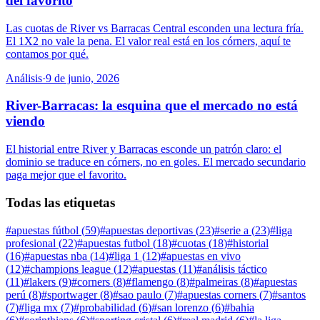
del favorito
Las cuotas de River vs Barracas Central esconden una lectura fría.
El 1X2 no vale la pena. El valor real está en los córners, aquí te
contamos por qué.
Análisis
·
9 de junio, 2026
River-Barracas: la esquina que el mercado no está
viendo
El historial entre River y Barracas esconde un patrón claro: el
dominio se traduce en córners, no en goles. El mercado secundario
paga mejor que el favorito.
Todas las etiquetas
#
apuestas fútbol
(
59
)
#
apuestas deportivas
(
23
)
#
serie a
(
23
)
#
liga
profesional
(
22
)
#
apuestas futbol
(
18
)
#
cuotas
(
18
)
#
historial
(
16
)
#
apuestas nba
(
14
)
#
liga 1
(
12
)
#
apuestas en vivo
(
12
)
#
champions league
(
12
)
#
apuestas
(
11
)
#
análisis táctico
(
11
)
#
lakers
(
9
)
#
corners
(
8
)
#
flamengo
(
8
)
#
palmeiras
(
8
)
#
apuestas
perú
(
8
)
#
sportwager
(
8
)
#
sao paulo
(
7
)
#
apuestas corners
(
7
)
#
santos
(
7
)
#
liga mx
(
7
)
#
probabilidad
(
6
)
#
san lorenzo
(
6
)
#
bahia