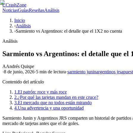
C
CrashZone
Noticias
Guías
Reseñas
Análisis
Inicio
›
Análisis
›
Sarmiento vs Argentinos: el detalle que el 1X2 no cuenta
Análisis
Sarmiento vs Argentinos: el detalle que el
A
Andrés Quispe
·
8 de junio, 2026
·
5 min
de lectura
·
sarmiento junin
argentinos jrs
apuest
Contenido del artículo
1.
El patrón: roce y más roce
2.
¿Por qué las tarjetas mandan en este cruce?
3.
El mercado que no todos están mirando
4.
Una advertencia y una oportunidad
Sarmiento Junin y Argentinos JRS comparten un historial de partidos á
mercado de tarjetas antes que el de goles.