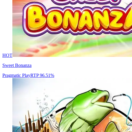
HOT
Sweet Bonanza
Pragmatic Play
RTP
96.51
%