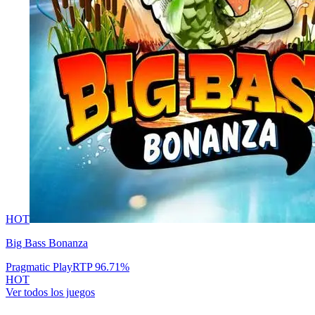
HOT
Big Bass Bonanza
Pragmatic Play
RTP
96.71
%
HOT
Ver todos los juegos