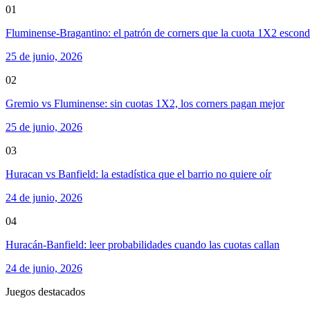
01
Fluminense-Bragantino: el patrón de corners que la cuota 1X2 escon
25 de junio, 2026
02
Gremio vs Fluminense: sin cuotas 1X2, los corners pagan mejor
25 de junio, 2026
03
Huracan vs Banfield: la estadística que el barrio no quiere oír
24 de junio, 2026
04
Huracán-Banfield: leer probabilidades cuando las cuotas callan
24 de junio, 2026
Juegos destacados