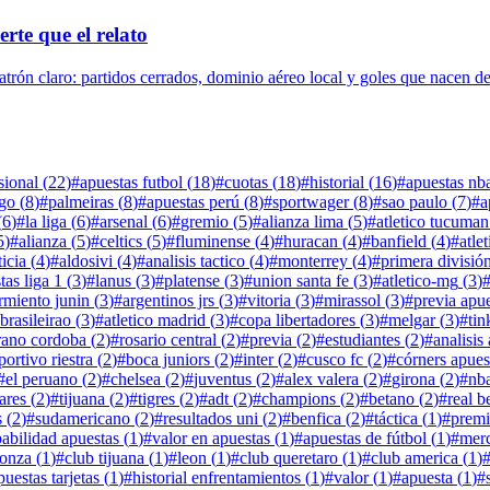
rte que el relato
ón claro: partidos cerrados, dominio aéreo local y goles que nacen de la 
sional
(
22
)
#
apuestas futbol
(
18
)
#
cuotas
(
18
)
#
historial
(
16
)
#
apuestas nb
go
(
8
)
#
palmeiras
(
8
)
#
apuestas perú
(
8
)
#
sportwager
(
8
)
#
sao paulo
(
7
)
#
a
(
6
)
#
la liga
(
6
)
#
arsenal
(
6
)
#
gremio
(
5
)
#
alianza lima
(
5
)
#
atletico tucuman
5
)
#
alianza
(
5
)
#
celtics
(
5
)
#
fluminense
(
4
)
#
huracan
(
4
)
#
banfield
(
4
)
#
atle
icia
(
4
)
#
aldosivi
(
4
)
#
analisis tactico
(
4
)
#
monterrey
(
4
)
#
primera divisió
tas liga 1
(
3
)
#
lanus
(
3
)
#
platense
(
3
)
#
union santa fe
(
3
)
#
atletico-mg
(
3
)
rmiento junin
(
3
)
#
argentinos jrs
(
3
)
#
vitoria
(
3
)
#
mirassol
(
3
)
#
previa apu
brasileirao
(
3
)
#
atletico madrid
(
3
)
#
copa libertadores
(
3
)
#
melgar
(
3
)
#
tin
rano cordoba
(
2
)
#
rosario central
(
2
)
#
previa
(
2
)
#
estudiantes
(
2
)
#
analisis
portivo riestra
(
2
)
#
boca juniors
(
2
)
#
inter
(
2
)
#
cusco fc
(
2
)
#
córners apues
#
el peruano
(
2
)
#
chelsea
(
2
)
#
juventus
(
2
)
#
alex valera
(
2
)
#
girona
(
2
)
#
nba
ares
(
2
)
#
tijuana
(
2
)
#
tigres
(
2
)
#
adt
(
2
)
#
champions
(
2
)
#
betano
(
2
)
#
real b
s
(
2
)
#
sudamericano
(
2
)
#
resultados uni
(
2
)
#
benfica
(
2
)
#
táctica
(
1
)
#
premi
abilidad apuestas
(
1
)
#
valor en apuestas
(
1
)
#
apuestas de fútbol
(
1
)
#
merc
onza
(
1
)
#
club tijuana
(
1
)
#
leon
(
1
)
#
club queretaro
(
1
)
#
club america
(
1
)
puestas tarjetas
(
1
)
#
historial enfrentamientos
(
1
)
#
valor
(
1
)
#
apuesta
(
1
)
#