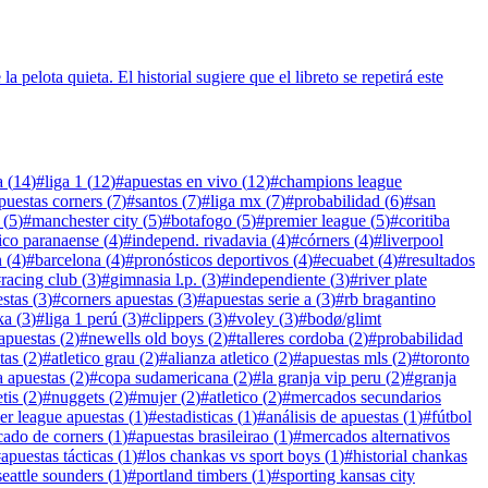
pelota quieta. El historial sugiere que el libreto se repetirá este
a
(
14
)
#
liga 1
(
12
)
#
apuestas en vivo
(
12
)
#
champions league
puestas corners
(
7
)
#
santos
(
7
)
#
liga mx
(
7
)
#
probabilidad
(
6
)
#
san
(
5
)
#
manchester city
(
5
)
#
botafogo
(
5
)
#
premier league
(
5
)
#
coritiba
tico paranaense
(
4
)
#
independ. rivadavia
(
4
)
#
córners
(
4
)
#
liverpool
n
(
4
)
#
barcelona
(
4
)
#
pronósticos deportivos
(
4
)
#
ecuabet
(
4
)
#
resultados
#
racing club
(
3
)
#
gimnasia l.p.
(
3
)
#
independiente
(
3
)
#
river plate
estas
(
3
)
#
corners apuestas
(
3
)
#
apuestas serie a
(
3
)
#
rb bragantino
ka
(
3
)
#
liga 1 perú
(
3
)
#
clippers
(
3
)
#
voley
(
3
)
#
bodø/glimt
 apuestas
(
2
)
#
newells old boys
(
2
)
#
talleres cordoba
(
2
)
#
probabilidad
tas
(
2
)
#
atletico grau
(
2
)
#
alianza atletico
(
2
)
#
apuestas mls
(
2
)
#
toronto
 apuestas
(
2
)
#
copa sudamericana
(
2
)
#
la granja vip peru
(
2
)
#
granja
etis
(
2
)
#
nuggets
(
2
)
#
mujer
(
2
)
#
atletico
(
2
)
#
mercados secundarios
er league apuestas
(
1
)
#
estadisticas
(
1
)
#
análisis de apuestas
(
1
)
#
fútbol
ado de corners
(
1
)
#
apuestas brasileirao
(
1
)
#
mercados alternativos
#
apuestas tácticas
(
1
)
#
los chankas vs sport boys
(
1
)
#
historial chankas
seattle sounders
(
1
)
#
portland timbers
(
1
)
#
sporting kansas city