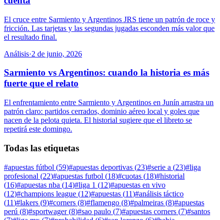
cuenta
El cruce entre Sarmiento y Argentinos JRS tiene un patrón de roce y
fricción. Las tarjetas y las segundas jugadas esconden más valor que
el resultado final.
Análisis
·
2 de junio, 2026
Sarmiento vs Argentinos: cuando la historia es más
fuerte que el relato
El enfrentamiento entre Sarmiento y Argentinos en Junín arrastra un
patrón claro: partidos cerrados, dominio aéreo local y goles que
nacen de la pelota quieta. El historial sugiere que el libreto se
repetirá este domingo.
Todas las etiquetas
#
apuestas fútbol
(
59
)
#
apuestas deportivas
(
23
)
#
serie a
(
23
)
#
liga
profesional
(
22
)
#
apuestas futbol
(
18
)
#
cuotas
(
18
)
#
historial
(
16
)
#
apuestas nba
(
14
)
#
liga 1
(
12
)
#
apuestas en vivo
(
12
)
#
champions league
(
12
)
#
apuestas
(
11
)
#
análisis táctico
(
11
)
#
lakers
(
9
)
#
corners
(
8
)
#
flamengo
(
8
)
#
palmeiras
(
8
)
#
apuestas
perú
(
8
)
#
sportwager
(
8
)
#
sao paulo
(
7
)
#
apuestas corners
(
7
)
#
santos