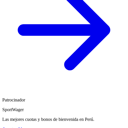
Patrocinador
SportWager
Las mejores cuotas y bonos de bienvenida en Perú.