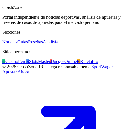
CrashZone
Portal independiente de noticias deportivas, análisis de apuestas y
reseñas de casas de apuestas para el mercado peruano.
Secciones
Noticias
Guías
Reseñas
Análisis
Sitios hermanos
C
CasinoPeru
S
SlotsMaster
J
JuegosOnline
R
RuletaPro
©
2026
CrashZone
|
18+ Juega responsablemente
|
SportWager
Apostar Ahora