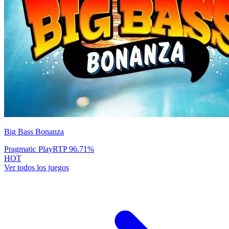
Big Bass Bonanza
Pragmatic Play
RTP
96.71
%
HOT
Ver todos los juegos