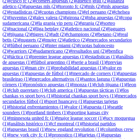
(
2
)
#
cusco fc
(
2
)
#
córners apuestas
(
2
)
#
atletico grau
(
2
)
#
alianza
atletico
(
2
)
#
apuestas mls
(
2
)
#
toronto fc
(
2
)
#
mls
(
2
)
#
mls apuestas
(
2
)
#
estadísticas
(
2
)
#
cuotas champions
(
2
)
#
el peruano
(
2
)
#
chelsea
(
2
)
#
juventus
(
2
)
#
alex valera
(
2
)
#
girona
(
2
)
#
nba apuestas
(
2
)
#
copa
sudamericana
(
2
)
#
la granja vip peru
(
2
)
#
granja
(
2
)
#
sorteo
(
2
)
#
nacional
(
2
)
#
liga betplay
(
2
)
#
atletico nacional
(
2
)
#
jaguares
(
2
)
#
tijuana
(
2
)
#
tigres
(
2
)
#
adt
(
2
)
#
champions
(
2
)
#
betano
(
2
)
#
real
betis
(
2
)
#
nuggets
(
2
)
#
mujer
(
2
)
#
atletico
(
2
)
#
mercados secundarios
(
2
)
#
fútbol peruano
(
2
)
#
inter miami
(
2
)
#
cuotas baloncesto
(
2
)
#
warriors
(
2
)
#
sudamericano
(
2
)
#
resultados uni
(
2
)
#
benfica
(
2
)
#
táctica
(
1
)
#
premier league apuestas
(
1
)
#
estadisticas
(
1
)
#
análisis
de apuestas
(
1
)
#
fútbol argentino
(
1
)
#
serie a brasil
(
1
)
#
previas
apuestas
(
1
)
#
man city
(
1
)
#
probabilidad apuestas
(
1
)
#
valor en
apuestas
(
1
)
#
apuestas de fútbol
(
1
)
#
mercado de corners
(
1
)
#
apuestas
brasileirao
(
1
)
#
mercados alternativos
(
1
)
#
santos laguna
(
1
)
#
apuestas
córners
(
1
)
#
pronóstico apuestas
(
1
)
#
monza
(
1
)
#
club tijuana
(
1
)
#
leon
(
1
)
#
club queretaro
(
1
)
#
club america
(
1
)
#
apuestas tácticas
(
1
)
#
los
chankas vs sport boys
(
1
)
#
historial chankas sport boys
(
1
)
#
mercados
secundarios fútbol
(
1
)
#
sport huancayo
(
1
)
#
apuestas tarjetas
(
1
)
#
historial enfrentamientos
(
1
)
#
valor
(
1
)
#
apuesta
(
1
)
#
seattle
sounders
(
1
)
#
portland timbers
(
1
)
#
sporting kansas city
(
1
)
#
minnesota united fc
(
1
)
#
major league soccer
(
1
)
#
ucv moquegua
(
1
)
#
análisis histórico
(
1
)
#
cf montreal
(
1
)
#
historial partidos
(
1
)
#
apuestas brasil
(
1
)
#
new england revolution
(
1
)
#
columbus crew
(
1
)
#
new york city fc
(
1
)
#
pronostico
(
1
)
#
tarjetas
(
1
)
#
apuestas