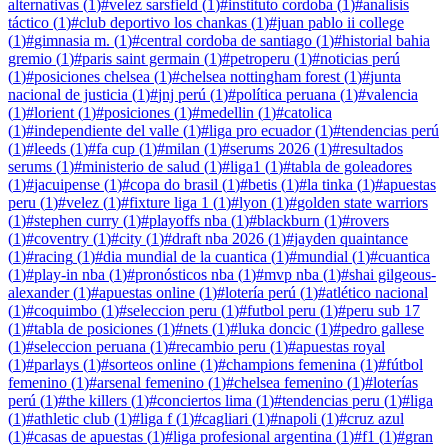
alternativas
(
1
)
#
velez sarsfield
(
1
)
#
instituto cordoba
(
1
)
#
analisis
táctico
(
1
)
#
club deportivo los chankas
(
1
)
#
juan pablo ii college
(
1
)
#
gimnasia m.
(
1
)
#
central cordoba de santiago
(
1
)
#
historial bahia
gremio
(
1
)
#
paris saint germain
(
1
)
#
petroperu
(
1
)
#
noticias perú
(
1
)
#
posiciones chelsea
(
1
)
#
chelsea nottingham forest
(
1
)
#
junta
nacional de justicia
(
1
)
#
jnj perú
(
1
)
#
política peruana
(
1
)
#
valencia
(
1
)
#
lorient
(
1
)
#
posiciones
(
1
)
#
medellin
(
1
)
#
catolica
(
1
)
#
independiente del valle
(
1
)
#
liga pro ecuador
(
1
)
#
tendencias perú
(
1
)
#
leeds
(
1
)
#
fa cup
(
1
)
#
milan
(
1
)
#
serums 2026
(
1
)
#
resultados
serums
(
1
)
#
ministerio de salud
(
1
)
#
liga1
(
1
)
#
tabla de goleadores
(
1
)
#
jacuipense
(
1
)
#
copa do brasil
(
1
)
#
betis
(
1
)
#
la tinka
(
1
)
#
apuestas
peru
(
1
)
#
velez
(
1
)
#
fixture liga 1
(
1
)
#
lyon
(
1
)
#
golden state warriors
(
1
)
#
stephen curry
(
1
)
#
playoffs nba
(
1
)
#
blackburn
(
1
)
#
rovers
(
1
)
#
coventry
(
1
)
#
city
(
1
)
#
draft nba 2026
(
1
)
#
jayden quaintance
(
1
)
#
racing
(
1
)
#
dia mundial de la cuantica
(
1
)
#
mundial
(
1
)
#
cuantica
(
1
)
#
play-in nba
(
1
)
#
pronósticos nba
(
1
)
#
mvp nba
(
1
)
#
shai gilgeous-
alexander
(
1
)
#
apuestas online
(
1
)
#
lotería perú
(
1
)
#
atlético nacional
(
1
)
#
coquimbo
(
1
)
#
seleccion peru
(
1
)
#
futbol peru
(
1
)
#
peru sub 17
(
1
)
#
tabla de posiciones
(
1
)
#
nets
(
1
)
#
luka doncic
(
1
)
#
pedro gallese
(
1
)
#
seleccion peruana
(
1
)
#
recambio peru
(
1
)
#
apuestas royal
(
1
)
#
parlays
(
1
)
#
sorteos online
(
1
)
#
champions femenina
(
1
)
#
fútbol
femenino
(
1
)
#
arsenal femenino
(
1
)
#
chelsea femenino
(
1
)
#
loterías
perú
(
1
)
#
the killers
(
1
)
#
conciertos lima
(
1
)
#
tendencias peru
(
1
)
#
liga
(
1
)
#
athletic club
(
1
)
#
liga f
(
1
)
#
cagliari
(
1
)
#
napoli
(
1
)
#
cruz azul
(
1
)
#
casas de apuestas
(
1
)
#
liga profesional argentina
(
1
)
#
f1
(
1
)
#
gran