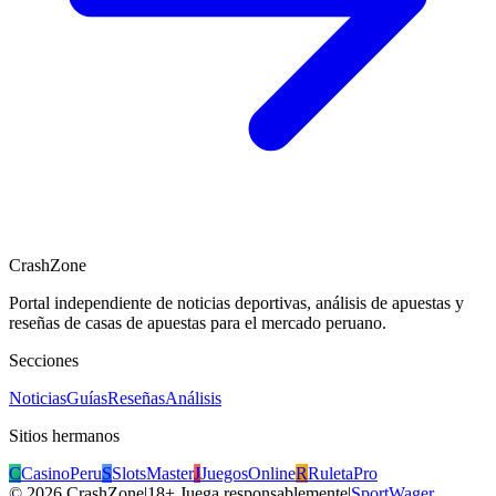
CrashZone
Portal independiente de noticias deportivas, análisis de apuestas y
reseñas de casas de apuestas para el mercado peruano.
Secciones
Noticias
Guías
Reseñas
Análisis
Sitios hermanos
C
CasinoPeru
S
SlotsMaster
J
JuegosOnline
R
RuletaPro
©
2026
CrashZone
|
18+ Juega responsablemente
|
SportWager