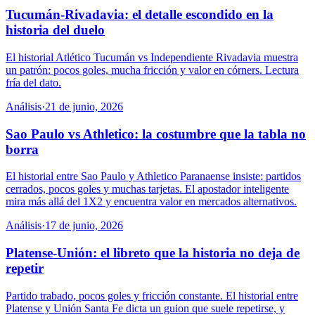
Tucumán-Rivadavia: el detalle escondido en la
historia del duelo
El historial Atlético Tucumán vs Independiente Rivadavia muestra
un patrón: pocos goles, mucha fricción y valor en córners. Lectura
fría del dato.
Análisis
·
21 de junio, 2026
Sao Paulo vs Athletico: la costumbre que la tabla no
borra
El historial entre Sao Paulo y Athletico Paranaense insiste: partidos
cerrados, pocos goles y muchas tarjetas. El apostador inteligente
mira más allá del 1X2 y encuentra valor en mercados alternativos.
Análisis
·
17 de junio, 2026
Platense-Unión: el libreto que la historia no deja de
repetir
Partido trabado, pocos goles y fricción constante. El historial entre
Platense y Unión Santa Fe dicta un guion que suele repetirse, y