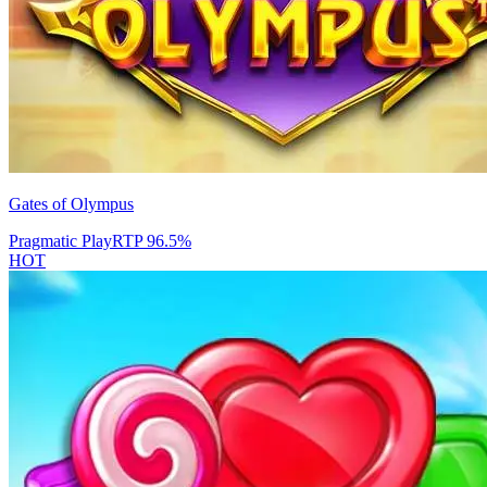
Gates of Olympus
Pragmatic Play
RTP
96.5
%
HOT