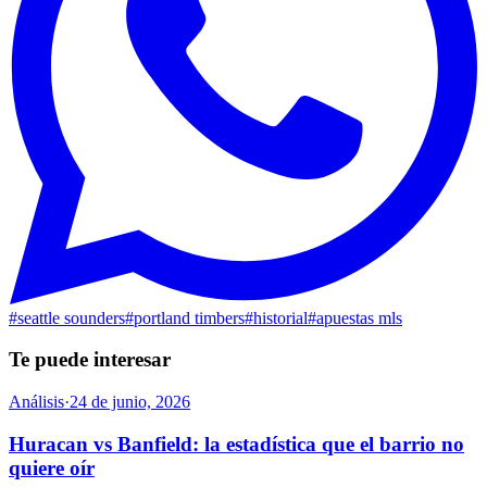
#
seattle sounders
#
portland timbers
#
historial
#
apuestas mls
Te puede interesar
Análisis
·
24 de junio, 2026
Huracan vs Banfield: la estadística que el barrio no
quiere oír