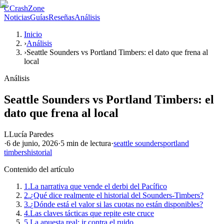
C
CrashZone
Noticias
Guías
Reseñas
Análisis
Inicio
›
Análisis
›
Seattle Sounders vs Portland Timbers: el dato que frena al
local
Análisis
Seattle Sounders vs Portland Timbers: el
dato que frena al local
L
Lucía Paredes
·
6 de junio, 2026
·
5 min
de lectura
·
seattle sounders
portland
timbers
historial
Contenido del artículo
1.
La narrativa que vende el derbi del Pacífico
2.
¿Qué dice realmente el historial del Sounders-Timbers?
3.
¿Dónde está el valor si las cuotas no están disponibles?
4.
Las claves tácticas que repite este cruce
5.
La apuesta real: ir contra el ruido