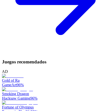
Juegos recomendados
AD
Gold of Ra
GameArt
96
%
Smoking Dragon
Hacksaw Gaming
96
%
Fortune of Olympus