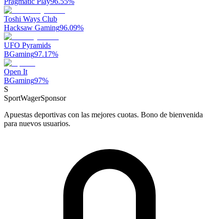
Pragmatic Play
96.55
%
Toshi Ways Club
Hacksaw Gaming
96.09
%
UFO Pyramids
BGaming
97.17
%
Open It
BGaming
97
%
S
SportWager
Sponsor
Apuestas deportivas con las mejores cuotas. Bono de bienvenida
para nuevos usuarios.