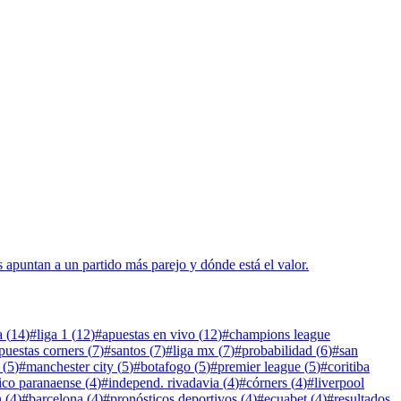
s apuntan a un partido más parejo y dónde está el valor.
a
(
14
)
#
liga 1
(
12
)
#
apuestas en vivo
(
12
)
#
champions league
puestas corners
(
7
)
#
santos
(
7
)
#
liga mx
(
7
)
#
probabilidad
(
6
)
#
san
(
5
)
#
manchester city
(
5
)
#
botafogo
(
5
)
#
premier league
(
5
)
#
coritiba
tico paranaense
(
4
)
#
independ. rivadavia
(
4
)
#
córners
(
4
)
#
liverpool
n
(
4
)
#
barcelona
(
4
)
#
pronósticos deportivos
(
4
)
#
ecuabet
(
4
)
#
resultados