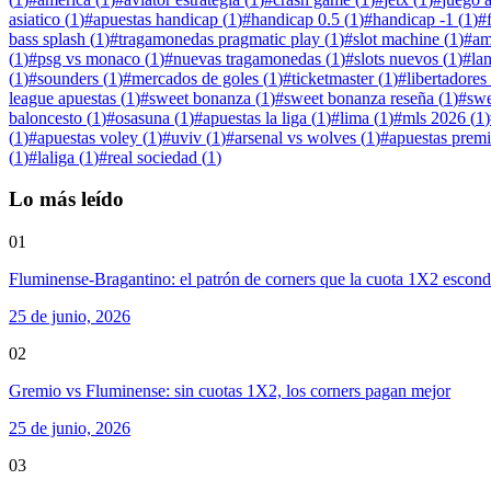
asiatico
(
1
)
#
apuestas handicap
(
1
)
#
handicap 0.5
(
1
)
#
handicap -1
(
1
)
#
bass splash
(
1
)
#
tragamonedas pragmatic play
(
1
)
#
slot machine
(
1
)
#
am
(
1
)
#
psg vs monaco
(
1
)
#
nuevas tragamonedas
(
1
)
#
slots nuevos
(
1
)
#
la
(
1
)
#
sounders
(
1
)
#
mercados de goles
(
1
)
#
ticketmaster
(
1
)
#
libertadores
league apuestas
(
1
)
#
sweet bonanza
(
1
)
#
sweet bonanza reseña
(
1
)
#
swe
baloncesto
(
1
)
#
osasuna
(
1
)
#
apuestas la liga
(
1
)
#
lima
(
1
)
#
mls 2026
(
1
)
(
1
)
#
apuestas voley
(
1
)
#
uviv
(
1
)
#
arsenal vs wolves
(
1
)
#
apuestas premi
(
1
)
#
laliga
(
1
)
#
real sociedad
(
1
)
Lo más leído
01
Fluminense-Bragantino: el patrón de corners que la cuota 1X2 escon
25 de junio, 2026
02
Gremio vs Fluminense: sin cuotas 1X2, los corners pagan mejor
25 de junio, 2026
03