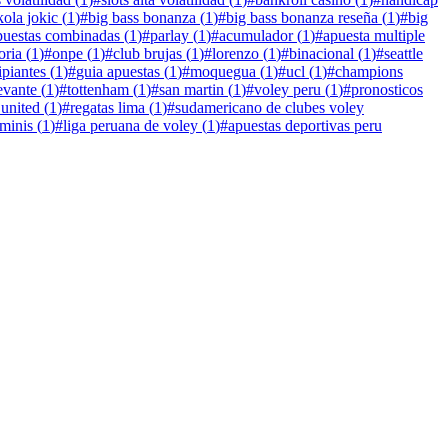
kola jokic
(
1
)
#
big bass bonanza
(
1
)
#
big bass bonanza reseña
(
1
)
#
big
puestas combinadas
(
1
)
#
parlay
(
1
)
#
acumulador
(
1
)
#
apuesta multiple
oria
(
1
)
#
onpe
(
1
)
#
club brujas
(
1
)
#
lorenzo
(
1
)
#
binacional
(
1
)
#
seattle
ipiantes
(
1
)
#
guia apuestas
(
1
)
#
moquegua
(
1
)
#
ucl
(
1
)
#
champions
evante
(
1
)
#
tottenham
(
1
)
#
san martin
(
1
)
#
voley peru
(
1
)
#
pronosticos
united
(
1
)
#
regatas lima
(
1
)
#
sudamericano de clubes voley
minis
(
1
)
#
liga peruana de voley
(
1
)
#
apuestas deportivas peru