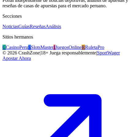
Portal independiente de noticias deportivas, análisis de apuestas y
reseñas de casas de apuestas para el mercado peruano.
Secciones
Noticias
Guías
Reseñas
Análisis
Sitios hermanos
C
CasinoPeru
S
SlotsMaster
J
JuegosOnline
R
RuletaPro
©
2026
CrashZone
|
18+ Juega responsablemente
|
SportWager
Apostar Ahora