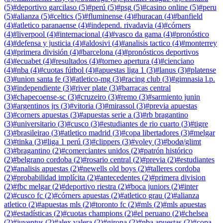
(
5
)
#
deportivo garcilaso
(
5
)
#
perú
(
5
)
#
psg
(
5
)
#
casino online
(
5
)
#
peru
(
5
)
#
alianza
(
5
)
#
celtics
(
5
)
#
fluminense
(
4
)
#
huracan
(
4
)
#
banfield
(
4
)
#
atletico paranaense
(
4
)
#
independ. rivadavia
(
4
)
#
córners
(
4
)
#
liverpool
(
4
)
#
internacional
(
4
)
#
vasco da gama
(
4
)
#
pronóstico
(
4
)
#
defensa y justicia
(
4
)
#
aldosivi
(
4
)
#
analisis tactico
(
4
)
#
monterrey
(
4
)
#
primera división
(
4
)
#
barcelona
(
4
)
#
pronósticos deportivos
(
4
)
#
ecuabet
(
4
)
#
resultados
(
4
)
#
torneo apertura
(
4
)
#
cienciano
(
4
)
#
nba
(
4
)
#
cuotas fútbol
(
4
)
#
apuestas liga 1
(
3
)
#
lanus
(
3
)
#
platense
(
3
)
#
union santa fe
(
3
)
#
atletico-mg
(
3
)
#
racing club
(
3
)
#
gimnasia l.p.
(
3
)
#
independiente
(
3
)
#
river plate
(
3
)
#
barracas central
(
3
)
#
chapecoense-sc
(
3
)
#
cruzeiro
(
3
)
#
remo
(
3
)
#
sarmiento junin
(
3
)
#
argentinos jrs
(
3
)
#
vitoria
(
3
)
#
mirassol
(
3
)
#
previa apuestas
(
3
)
#
corners apuestas
(
3
)
#
apuestas serie a
(
3
)
#
rb bragantino
(
3
)
#
universitario
(
3
)
#
cusco
(
3
)
#
estudiantes de rio cuarto
(
3
)
#
tigre
(
3
)
#
brasileirao
(
3
)
#
atletico madrid
(
3
)
#
copa libertadores
(
3
)
#
melgar
(
3
)
#
tinka
(
3
)
#
liga 1 perú
(
3
)
#
clippers
(
3
)
#
voley
(
3
)
#
bodø/glimt
(
3
)
#
bragantino
(
2
)
#
comerciantes unidos
(
2
)
#
patrón histórico
(
2
)
#
belgrano cordoba
(
2
)
#
rosario central
(
2
)
#
previa
(
2
)
#
estudiantes
(
2
)
#
analisis apuestas
(
2
)
#
newells old boys
(
2
)
#
talleres cordoba
(
2
)
#
probabilidad implícita
(
2
)
#
antecedentes
(
2
)
#
primera division
(
2
)
#
fbc melgar
(
2
)
#
deportivo riestra
(
2
)
#
boca juniors
(
2
)
#
inter
(
2
)
#
cusco fc
(
2
)
#
córners apuestas
(
2
)
#
atletico grau
(
2
)
#
alianza
atletico
(
2
)
#
apuestas mls
(
2
)
#
toronto fc
(
2
)
#
mls
(
2
)
#
mls apuestas
(
2
)
#
estadísticas
(
2
)
#
cuotas champions
(
2
)
#
el peruano
(
2
)
#
chelsea
(
2
)
#
juventus
(
2
)
#
alex valera
(
2
)
#
girona
(
2
)
#
nba apuestas
(
2
)
#
copa