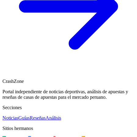
CrashZone
Portal independiente de noticias deportivas, análisis de apuestas y
reseñas de casas de apuestas para el mercado peruano.
Secciones
Noticias
Guías
Reseñas
Análisis
Sitios hermanos