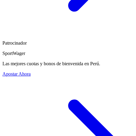
Patrocinador
SportWager
Las mejores cuotas y bonos de bienvenida en Perú.
Apostar Ahora