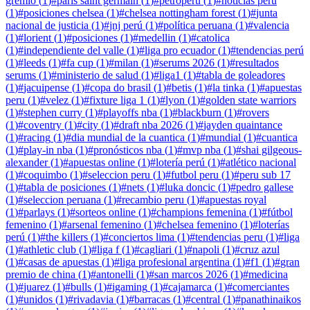
gremio
(
1
)
#
paris saint germain
(
1
)
#
petroperu
(
1
)
#
noticias perú
(
1
)
#
posiciones chelsea
(
1
)
#
chelsea nottingham forest
(
1
)
#
junta
nacional de justicia
(
1
)
#
jnj perú
(
1
)
#
política peruana
(
1
)
#
valencia
(
1
)
#
lorient
(
1
)
#
posiciones
(
1
)
#
medellin
(
1
)
#
catolica
(
1
)
#
independiente del valle
(
1
)
#
liga pro ecuador
(
1
)
#
tendencias perú
(
1
)
#
leeds
(
1
)
#
fa cup
(
1
)
#
milan
(
1
)
#
serums 2026
(
1
)
#
resultados
serums
(
1
)
#
ministerio de salud
(
1
)
#
liga1
(
1
)
#
tabla de goleadores
(
1
)
#
jacuipense
(
1
)
#
copa do brasil
(
1
)
#
betis
(
1
)
#
la tinka
(
1
)
#
apuestas
peru
(
1
)
#
velez
(
1
)
#
fixture liga 1
(
1
)
#
lyon
(
1
)
#
golden state warriors
(
1
)
#
stephen curry
(
1
)
#
playoffs nba
(
1
)
#
blackburn
(
1
)
#
rovers
(
1
)
#
coventry
(
1
)
#
city
(
1
)
#
draft nba 2026
(
1
)
#
jayden quaintance
(
1
)
#
racing
(
1
)
#
dia mundial de la cuantica
(
1
)
#
mundial
(
1
)
#
cuantica
(
1
)
#
play-in nba
(
1
)
#
pronósticos nba
(
1
)
#
mvp nba
(
1
)
#
shai gilgeous-
alexander
(
1
)
#
apuestas online
(
1
)
#
lotería perú
(
1
)
#
atlético nacional
(
1
)
#
coquimbo
(
1
)
#
seleccion peru
(
1
)
#
futbol peru
(
1
)
#
peru sub 17
(
1
)
#
tabla de posiciones
(
1
)
#
nets
(
1
)
#
luka doncic
(
1
)
#
pedro gallese
(
1
)
#
seleccion peruana
(
1
)
#
recambio peru
(
1
)
#
apuestas royal
(
1
)
#
parlays
(
1
)
#
sorteos online
(
1
)
#
champions femenina
(
1
)
#
fútbol
femenino
(
1
)
#
arsenal femenino
(
1
)
#
chelsea femenino
(
1
)
#
loterías
perú
(
1
)
#
the killers
(
1
)
#
conciertos lima
(
1
)
#
tendencias peru
(
1
)
#
liga
(
1
)
#
athletic club
(
1
)
#
liga f
(
1
)
#
cagliari
(
1
)
#
napoli
(
1
)
#
cruz azul
(
1
)
#
casas de apuestas
(
1
)
#
liga profesional argentina
(
1
)
#
f1
(
1
)
#
gran
premio de china
(
1
)
#
antonelli
(
1
)
#
san marcos 2026
(
1
)
#
medicina
(
1
)
#
juarez
(
1
)
#
bulls
(
1
)
#
igaming
(
1
)
#
cajamarca
(
1
)
#
comerciantes
(
1
)
#
unidos
(
1
)
#
rivadavia
(
1
)
#
barracas
(
1
)
#
central
(
1
)
#
panathinaikos