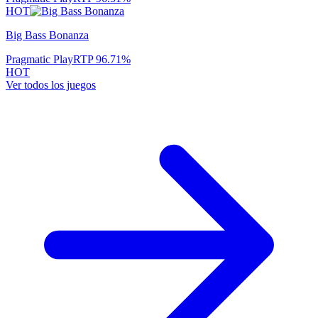
HOT
Big Bass Bonanza
Pragmatic Play
RTP
96.71
%
HOT
Ver todos los juegos