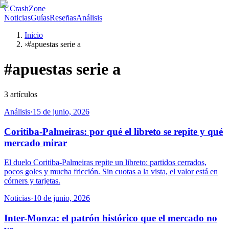
C
CrashZone
Noticias
Guías
Reseñas
Análisis
Inicio
›
#apuestas serie a
#
apuestas serie a
3
artículos
Análisis
·
15 de junio, 2026
Coritiba-Palmeiras: por qué el libreto se repite y qué
mercado mirar
El duelo Coritiba-Palmeiras repite un libreto: partidos cerrados,
pocos goles y mucha fricción. Sin cuotas a la vista, el valor está en
córners y tarjetas.
Noticias
·
10 de junio, 2026
Inter-Monza: el patrón histórico que el mercado no