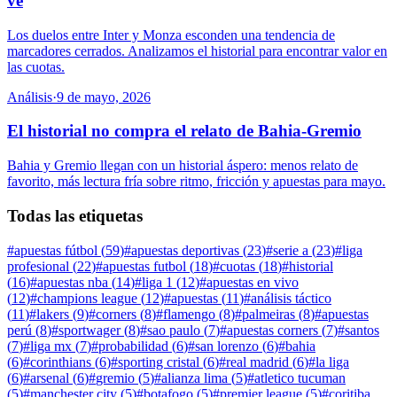
ve
Los duelos entre Inter y Monza esconden una tendencia de
marcadores cerrados. Analizamos el historial para encontrar valor en
las cuotas.
Análisis
·
9 de mayo, 2026
El historial no compra el relato de Bahia-Gremio
Bahia y Gremio llegan con un historial áspero: menos relato de
favorito, más lectura fría sobre ritmo, fricción y apuestas para mayo.
Todas las etiquetas
#
apuestas fútbol
(
59
)
#
apuestas deportivas
(
23
)
#
serie a
(
23
)
#
liga
profesional
(
22
)
#
apuestas futbol
(
18
)
#
cuotas
(
18
)
#
historial
(
16
)
#
apuestas nba
(
14
)
#
liga 1
(
12
)
#
apuestas en vivo
(
12
)
#
champions league
(
12
)
#
apuestas
(
11
)
#
análisis táctico
(
11
)
#
lakers
(
9
)
#
corners
(
8
)
#
flamengo
(
8
)
#
palmeiras
(
8
)
#
apuestas
perú
(
8
)
#
sportwager
(
8
)
#
sao paulo
(
7
)
#
apuestas corners
(
7
)
#
santos
(
7
)
#
liga mx
(
7
)
#
probabilidad
(
6
)
#
san lorenzo
(
6
)
#
bahia
(
6
)
#
corinthians
(
6
)
#
sporting cristal
(
6
)
#
real madrid
(
6
)
#
la liga
(
6
)
#
arsenal
(
6
)
#
gremio
(
5
)
#
alianza lima
(
5
)
#
atletico tucuman
(
5
)
#
manchester city
(
5
)
#
botafogo
(
5
)
#
premier league
(
5
)
#
coritiba