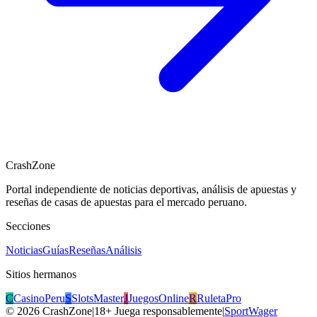
CrashZone
Portal independiente de noticias deportivas, análisis de apuestas y
reseñas de casas de apuestas para el mercado peruano.
Secciones
Noticias
Guías
Reseñas
Análisis
Sitios hermanos
C
CasinoPeru
S
SlotsMaster
J
JuegosOnline
R
RuletaPro
©
2026
CrashZone
|
18+ Juega responsablemente
|
SportWager