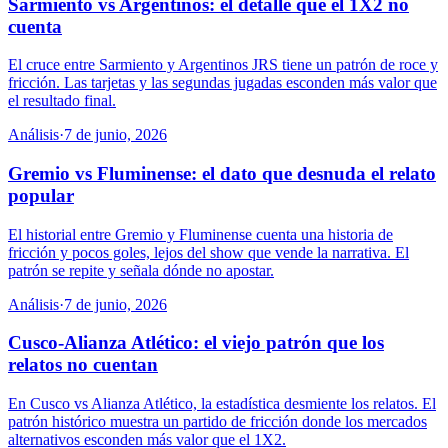
Sarmiento vs Argentinos: el detalle que el 1X2 no
cuenta
El cruce entre Sarmiento y Argentinos JRS tiene un patrón de roce y
fricción. Las tarjetas y las segundas jugadas esconden más valor que
el resultado final.
Análisis
·
7 de junio, 2026
Gremio vs Fluminense: el dato que desnuda el relato
popular
El historial entre Gremio y Fluminense cuenta una historia de
fricción y pocos goles, lejos del show que vende la narrativa. El
patrón se repite y señala dónde no apostar.
Análisis
·
7 de junio, 2026
Cusco-Alianza Atlético: el viejo patrón que los
relatos no cuentan
En Cusco vs Alianza Atlético, la estadística desmiente los relatos. El
patrón histórico muestra un partido de fricción donde los mercados
alternativos esconden más valor que el 1X2.