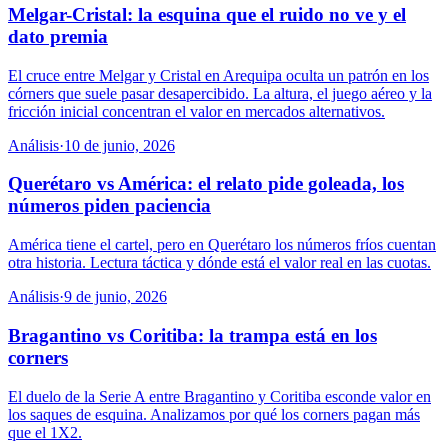
Melgar-Cristal: la esquina que el ruido no ve y el
dato premia
El cruce entre Melgar y Cristal en Arequipa oculta un patrón en los
córners que suele pasar desapercibido. La altura, el juego aéreo y la
fricción inicial concentran el valor en mercados alternativos.
Análisis
·
10 de junio, 2026
Querétaro vs América: el relato pide goleada, los
números piden paciencia
América tiene el cartel, pero en Querétaro los números fríos cuentan
otra historia. Lectura táctica y dónde está el valor real en las cuotas.
Análisis
·
9 de junio, 2026
Bragantino vs Coritiba: la trampa está en los
corners
El duelo de la Serie A entre Bragantino y Coritiba esconde valor en
los saques de esquina. Analizamos por qué los corners pagan más
que el 1X2.