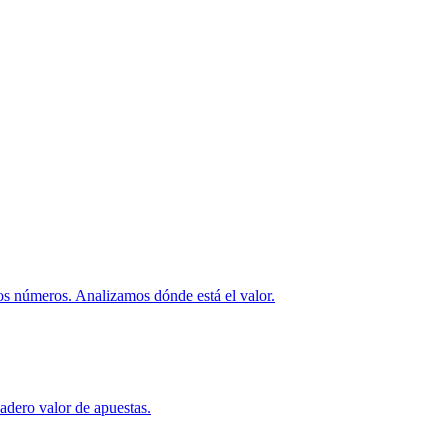
los números. Analizamos dónde está el valor.
rdadero valor de apuestas.