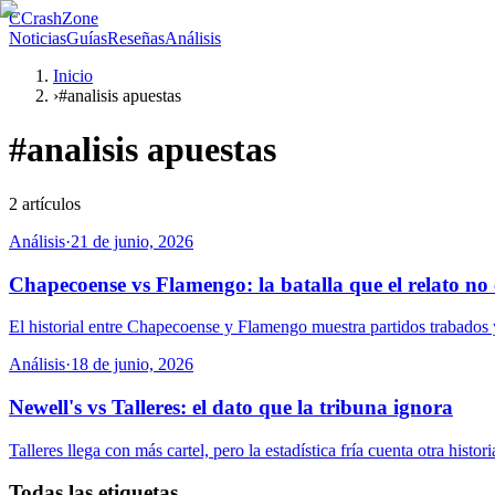
C
CrashZone
Noticias
Guías
Reseñas
Análisis
Inicio
›
#analisis apuestas
#
analisis apuestas
2
artículos
Análisis
·
21 de junio, 2026
Chapecoense vs Flamengo: la batalla que el relato no
El historial entre Chapecoense y Flamengo muestra partidos trabados y
Análisis
·
18 de junio, 2026
Newell's vs Talleres: el dato que la tribuna ignora
Talleres llega con más cartel, pero la estadística fría cuenta otra histo
Todas las etiquetas