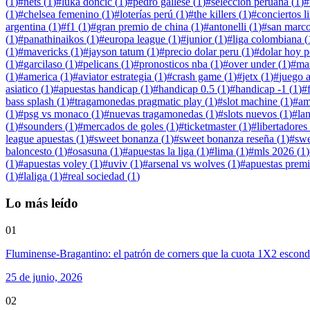
(
1
)
#
nets
(
1
)
#
luka doncic
(
1
)
#
pedro gallese
(
1
)
#
seleccion peruana
(
1
)
#
(
1
)
#
chelsea femenino
(
1
)
#
loterías perú
(
1
)
#
the killers
(
1
)
#
conciertos l
argentina
(
1
)
#
f1
(
1
)
#
gran premio de china
(
1
)
#
antonelli
(
1
)
#
san marc
(
1
)
#
panathinaikos
(
1
)
#
europa league
(
1
)
#
junior
(
1
)
#
liga colombiana
(
(
1
)
#
mavericks
(
1
)
#
jayson tatum
(
1
)
#
precio dolar peru
(
1
)
#
dolar hoy p
(
1
)
#
garcilaso
(
1
)
#
pelicans
(
1
)
#
pronosticos nba
(
1
)
#
over under
(
1
)
#
ma
(
1
)
#
america
(
1
)
#
aviator estrategia
(
1
)
#
crash game
(
1
)
#
jetx
(
1
)
#
juego a
asiatico
(
1
)
#
apuestas handicap
(
1
)
#
handicap 0.5
(
1
)
#
handicap -1
(
1
)
#
bass splash
(
1
)
#
tragamonedas pragmatic play
(
1
)
#
slot machine
(
1
)
#
am
(
1
)
#
psg vs monaco
(
1
)
#
nuevas tragamonedas
(
1
)
#
slots nuevos
(
1
)
#
la
(
1
)
#
sounders
(
1
)
#
mercados de goles
(
1
)
#
ticketmaster
(
1
)
#
libertadores
league apuestas
(
1
)
#
sweet bonanza
(
1
)
#
sweet bonanza reseña
(
1
)
#
swe
baloncesto
(
1
)
#
osasuna
(
1
)
#
apuestas la liga
(
1
)
#
lima
(
1
)
#
mls 2026
(
1
)
(
1
)
#
apuestas voley
(
1
)
#
uviv
(
1
)
#
arsenal vs wolves
(
1
)
#
apuestas premi
(
1
)
#
laliga
(
1
)
#
real sociedad
(
1
)
Lo más leído
01
Fluminense-Bragantino: el patrón de corners que la cuota 1X2 escon
25 de junio, 2026
02