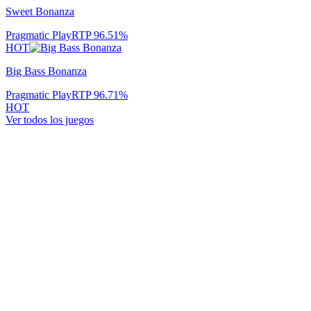
Sweet Bonanza
Pragmatic Play
RTP
96.51
%
HOT
Big Bass Bonanza
Pragmatic Play
RTP
96.71
%
HOT
Ver todos los juegos