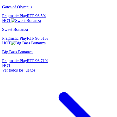
Gates of Olympus
Pragmatic Play
RTP
96.5
%
HOT
Sweet Bonanza
Pragmatic Play
RTP
96.51
%
HOT
Big Bass Bonanza
Pragmatic Play
RTP
96.71
%
HOT
Ver todos los juegos