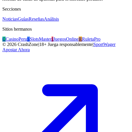
Secciones
Noticias
Guías
Reseñas
Análisis
Sitios hermanos
C
CasinoPeru
S
SlotsMaster
J
JuegosOnline
R
RuletaPro
©
2026
CrashZone
|
18+ Juega responsablemente
|
SportWager
Apostar Ahora