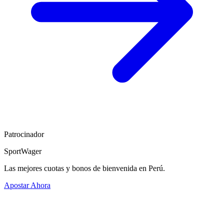
Patrocinador
SportWager
Las mejores cuotas y bonos de bienvenida en Perú.
Apostar Ahora