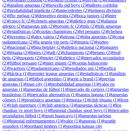
(
2
)
#
analisis apuestas
(
2
)
#
newells old boys
(
2
)
#
talleres cordoba
(
2
)
#
probabilidad implícita
(
2
)
#
antecedentes
(
2
)
#
primera division
(
2
)
#
fbc melgar
(
2
)
#
deportivo riestra
(
2
)
#
boca juniors
(
2
)
#
inter
(
2
)
#
cusco fc
(
2
)
#
córners apuestas
(
2
)
#
atletico grau
(
2
)
#
alianza
atletico
(
2
)
#
apuestas mls
(
2
)
#
toronto fc
(
2
)
#
mls
(
2
)
#
mls apuestas
(
2
)
#
estadísticas
(
2
)
#
cuotas champions
(
2
)
#
el peruano
(
2
)
#
chelsea
(
2
)
#
juventus
(
2
)
#
alex valera
(
2
)
#
girona
(
2
)
#
nba apuestas
(
2
)
#
copa
sudamericana
(
2
)
#
la granja vip peru
(
2
)
#
granja
(
2
)
#
sorteo
(
2
)
#
nacional
(
2
)
#
liga betplay
(
2
)
#
atletico nacional
(
2
)
#
jaguares
(
2
)
#
tijuana
(
2
)
#
tigres
(
2
)
#
adt
(
2
)
#
champions
(
2
)
#
betano
(
2
)
#
real
betis
(
2
)
#
nuggets
(
2
)
#
mujer
(
2
)
#
atletico
(
2
)
#
mercados secundarios
(
2
)
#
fútbol peruano
(
2
)
#
inter miami
(
2
)
#
cuotas baloncesto
(
2
)
#
warriors
(
2
)
#
sudamericano
(
2
)
#
resultados uni
(
2
)
#
benfica
(
2
)
#
táctica
(
1
)
#
premier league apuestas
(
1
)
#
estadisticas
(
1
)
#
análisis
de apuestas
(
1
)
#
fútbol argentino
(
1
)
#
serie a brasil
(
1
)
#
previas
apuestas
(
1
)
#
man city
(
1
)
#
probabilidad apuestas
(
1
)
#
valor en
apuestas
(
1
)
#
apuestas de fútbol
(
1
)
#
mercado de corners
(
1
)
#
apuestas
brasileirao
(
1
)
#
mercados alternativos
(
1
)
#
santos laguna
(
1
)
#
apuestas
córners
(
1
)
#
pronóstico apuestas
(
1
)
#
monza
(
1
)
#
club tijuana
(
1
)
#
leon
(
1
)
#
club queretaro
(
1
)
#
club america
(
1
)
#
apuestas tácticas
(
1
)
#
los
chankas vs sport boys
(
1
)
#
historial chankas sport boys
(
1
)
#
mercados
secundarios fútbol
(
1
)
#
sport huancayo
(
1
)
#
apuestas tarjetas
(
1
)
#
historial enfrentamientos
(
1
)
#
valor
(
1
)
#
apuesta
(
1
)
#
seattle
sounders
(
1
)
#
portland timbers
(
1
)
#
sporting kansas city