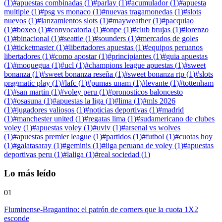
(
1
)
#
apuestas combinadas
(
1
)
#
parlay
(
1
)
#
acumulador
(
1
)
#
apuesta
multiple
(
1
)
#
psg vs monaco
(
1
)
#
nuevas tragamonedas
(
1
)
#
slots
nuevos
(
1
)
#
lanzamientos slots
(
1
)
#
mayweather
(
1
)
#
pacquiao
(
1
)
#
boxeo
(
1
)
#
convocatoria
(
1
)
#
onpe
(
1
)
#
club brujas
(
1
)
#
lorenzo
(
1
)
#
binacional
(
1
)
#
seattle
(
1
)
#
sounders
(
1
)
#
mercados de goles
(
1
)
#
ticketmaster
(
1
)
#
libertadores apuestas
(
1
)
#
equipos peruanos
libertadores
(
1
)
#
como apostar
(
1
)
#
principiantes
(
1
)
#
guia apuestas
(
1
)
#
moquegua
(
1
)
#
ucl
(
1
)
#
champions league apuestas
(
1
)
#
sweet
bonanza
(
1
)
#
sweet bonanza reseña
(
1
)
#
sweet bonanza rtp
(
1
)
#
slots
pragmatic play
(
1
)
#
lafc
(
1
)
#
pumas unam
(
1
)
#
levante
(
1
)
#
tottenham
(
1
)
#
san martin
(
1
)
#
voley peru
(
1
)
#
pronosticos baloncesto
(
1
)
#
osasuna
(
1
)
#
apuestas la liga
(
1
)
#
lima
(
1
)
#
mls 2026
(
1
)
#
jugadores valiosos
(
1
)
#
noticias deportivas
(
1
)
#
madrid
(
1
)
#
manchester united
(
1
)
#
regatas lima
(
1
)
#
sudamericano de clubes
voley
(
1
)
#
apuestas voley
(
1
)
#
uviv
(
1
)
#
arsenal vs wolves
(
1
)
#
apuestas premier league
(
1
)
#
partidos
(
1
)
#
futbol
(
1
)
#
cuotas hoy
(
1
)
#
galatasaray
(
1
)
#
geminis
(
1
)
#
liga peruana de voley
(
1
)
#
apuestas
deportivas peru
(
1
)
#
laliga
(
1
)
#
real sociedad
(
1
)
Lo más leído
01
Fluminense-Bragantino: el patrón de corners que la cuota 1X2
esconde