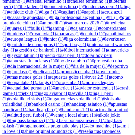
femenino
(
1
)
#
arsenal femenino
(
1
)
#
chelsea femenino
(
1
)
#
loterías
perú
(
1
)
#
the killers
(
1
)
#
conciertos lima
(
1
)
#
tendencias peru
(
1
)
#
liga
(
1
)
#
athletic club
(
1
)
#
liga f
(
1
)
#
cagliari
(
1
)
#
napoli
(
1
)
#
cruz azul
(
1
)
#
casas de apuestas
(
1
)
#
liga profesional argentina
(
1
)
#
f1
(
1
)
#
gran
premio de china
(
1
)
#
antonelli
(
1
)
#
san marcos 2026
(
1
)
#
medicina
(
1
)
#
juarez
(
1
)
#
bulls
(
1
)
#
igaming
(
1
)
#
cajamarca
(
1
)
#
comerciantes
(
1
)
#
unidos
(
1
)
#
rivadavia
(
1
)
#
barracas
(
1
)
#
central
(
1
)
#
panathinaikos
(
1
)
#
europa league
(
1
)
#
junior
(
1
)
#
liga colombiana
(
1
)
#
leverkusen
(
1
)
#
partidos de champions
(
1
)
#
sport boys
(
1
)
#
international women's
day
(
1
)
#
gestión de bankroll
(
1
)
#
fútbol internacional
(
1
)
#
mavericks
(
1
)
#
jayson tatum
(
1
)
#
precio dolar peru
(
1
)
#
dolar hoy peru
(
1
)
#
apuestas financieras
(
1
)
#
tipo de cambio
(
1
)
#
pronóstico nba
(
1
)
#
dia internacional de la mujer
(
1
)
#
dia de la mujer
(
1
)
#
deportivo
(
1
)
#
garcilaso
(
1
)
#
pelicans
(
1
)
#
pronosticos nba
(
1
)
#
over under
(
1
)
#
mas menos goles
(
1
)
#
apuestas goles
(
1
)
#
over 2.5
(
1
)
#
como
(
1
)
#
copa italia
(
1
)
#
kings
(
1
)
#
props nba
(
1
)
#
normas legales
(
1
)
#
actualidad peruana
(
1
)
#
america
(
1
)
#
aviator estrategia
(
1
)
#
crash
game
(
1
)
#
jetx
(
1
)
#
juego aviator
(
1
)
#
sevilla
(
1
)
#
liga 1 peru
(
1
)
#
volatilidad slots
(
1
)
#
tragamonedas volatilidad
(
1
)
#
slots alta
volatilidad
(
1
)
#
bankroll casino
(
1
)
#
handicap asiatico
(
1
)
#
apuestas
handicap
(
1
)
#
handicap 0.5
(
1
)
#
handicap -1
(
1
)
#
factor altura futbol
(
1
)
#
altitud peru futbol
(
1
)
#
ventaja local altura
(
1
)
#
nikola jokic
(
1
)
#
big bass bonanza
(
1
)
#
big bass bonanza reseña
(
1
)
#
big bass
splash
(
1
)
#
tragamonedas pragmatic play
(
1
)
#
slot machine
(
1
)
#
am i
in love
(
1
)
#
shine original soundtrack
(
1
)
#
reseña tragamonedas