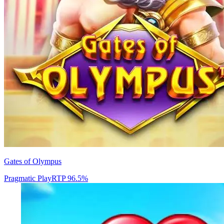
Gates of Olympus
Pragmatic Play
RTP
96.5
%