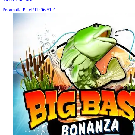
Pragmatic Play
RTP
96.51
%