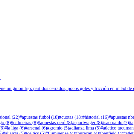
o
ne un guion fijo: partidos cerrados, pocos goles y fricción en mitad de 
sional
(
22
)
#
apuestas futbol
(
18
)
#
cuotas
(
18
)
#
historial
(
16
)
#
apuestas nb
go
(
8
)
#
palmeiras
(
8
)
#
apuestas perú
(
8
)
#
sportwager
(
8
)
#
sao paulo
(
7
)
#
a
(
6
)
#
la liga
(
6
)
#
arsenal
(
6
)
#
gremio
(
5
)
#
alianza lima
(
5
)
#
atletico tucuman
5
)
#
alianza
(
5
)
#
celtics
(
5
)
#
fluminense
(
4
)
#
huracan
(
4
)
#
banfield
(
4
)
#
atle