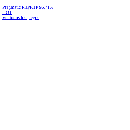
Pragmatic Play
RTP
96.71
%
HOT
Ver todos los juegos