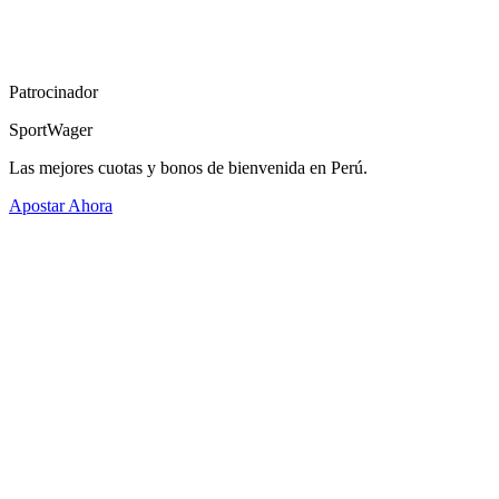
Patrocinador
SportWager
Las mejores cuotas y bonos de bienvenida en Perú.
Apostar Ahora