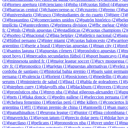
(
4
)
#
torneo apertura
(
4
)
#
cienciano
(
4
)
#
nba
(
4
)
#
cuotas fútbol
(
4
)
#
apues
(
3
)
#
barracas central
(
3
)
#
chapecoense-sc
(
3
)
#
cruzeiro
(
3
)
#
remo
(
3
)
#
sa
(
3
)
#
universitario
(
3
)
#
cusco
(
3
)
#
estudiantes de rio cuarto
(
3
)
#
tigre
(
3
)
#
(
3
)
#
bragantino
(
2
)
#
comerciantes unidos
(
2
)
#
patrón histórico
(
2
)
#
belg
implícita
(
2
)
#
antecedentes
(
2
)
#
primera division
(
2
)
#
fbc melgar
(
2
)
#
de
fc
(
2
)
#
mls
(
2
)
#
mls apuestas
(
2
)
#
estadísticas
(
2
)
#
cuotas champions
(
2
)
(
2
)
#
sorteo
(
2
)
#
nacional
(
2
)
#
liga betplay
(
2
)
#
atletico nacional
(
2
)
#
jagu
(
2
)
#
fútbol peruano
(
2
)
#
inter miami
(
2
)
#
cuotas baloncesto
(
2
)
#
warrior
argentino
(
1
)
#
serie a brasil
(
1
)
#
previas apuestas
(
1
)
#
man city
(
1
)
#
prob
(
1
)
#
santos laguna
(
1
)
#
apuestas córners
(
1
)
#
pronóstico apuestas
(
1
)
#
m
sport boys
(
1
)
#
mercados secundarios fútbol
(
1
)
#
sport huancayo
(
1
)
#
a
(
1
)
#
minnesota united fc
(
1
)
#
major league soccer
(
1
)
#
ucv moquegua
(
city fc
(
1
)
#
pronostico
(
1
)
#
tarjetas
(
1
)
#
apuestas alternativas
(
1
)
#
velez s
cordoba de santiago
(
1
)
#
historial bahia gremio
(
1
)
#
paris saint germain
peruana
(
1
)
#
valencia
(
1
)
#
lorient
(
1
)
#
posiciones
(
1
)
#
medellin
(
1
)
#
cato
serums
(
1
)
#
ministerio de salud
(
1
)
#
liga1
(
1
)
#
tabla de goleadores
(
1
)
#
(
1
)
#
stephen curry
(
1
)
#
playoffs nba
(
1
)
#
blackburn
(
1
)
#
rovers
(
1
)
#
cove
(
1
)
#
pronósticos nba
(
1
)
#
mvp nba
(
1
)
#
shai gilgeous-alexander
(
1
)
#
apu
(
1
)
#
nets
(
1
)
#
luka doncic
(
1
)
#
pedro gallese
(
1
)
#
seleccion peruana
(
1
)
#
(
1
)
#
chelsea femenino
(
1
)
#
loterías perú
(
1
)
#
the killers
(
1
)
#
conciertos l
argentina
(
1
)
#
f1
(
1
)
#
gran premio de china
(
1
)
#
antonelli
(
1
)
#
san marc
(
1
)
#
panathinaikos
(
1
)
#
europa league
(
1
)
#
junior
(
1
)
#
liga colombiana
(
(
1
)
#
mavericks
(
1
)
#
jayson tatum
(
1
)
#
precio dolar peru
(
1
)
#
dolar hoy p
(
1
)
#
garcilaso
(
1
)
#
pelicans
(
1
)
#
pronosticos nba
(
1
)
#
over under
(
1
)
#
ma
(
1
)
#
america
(
1
)
#
aviator estrategia
(
1
)
#
crash game
(
1
)
#
jetx
(
1
)
#
juego a