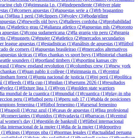
#
racing club
(
3
)
#
gimnasia l.p.
(
3
)
#
independiente
(
3
)
#
river plate
estas
(
3
)
#
corners apuestas
(
3
)
#
apuestas serie a
(
3
)
#
rb bragantino
ka
(
3
)
#
liga 1 perú
(
3
)
#
clippers
(
3
)
#
voley
(
3
)
#
bodø/glimt
 apuestas
(
2
)
#
newells old boys
(
2
)
#
talleres cordoba
(
2
)
#
probabilidad
tas
(
2
)
#
atletico grau
(
2
)
#
alianza atletico
(
2
)
#
apuestas mls
(
2
)
#
toronto
 apuestas
(
2
)
#
copa sudamericana
(
2
)
#
la granja vip peru
(
2
)
#
granja
etis
(
2
)
#
nuggets
(
2
)
#
mujer
(
2
)
#
atletico
(
2
)
#
mercados secundarios
er league apuestas
(
1
)
#
estadisticas
(
1
)
#
análisis de apuestas
(
1
)
#
fútbol
ado de corners
(
1
)
#
apuestas brasileirao
(
1
)
#
mercados alternativos
#
apuestas tácticas
(
1
)
#
los chankas vs sport boys
(
1
)
#
historial chankas
seattle sounders
(
1
)
#
portland timbers
(
1
)
#
sporting kansas city
rasil
(
1
)
#
new england revolution
(
1
)
#
columbus crew
(
1
)
#
new york
s chankas
(
1
)
#
juan pablo ii college
(
1
)
#
gimnasia m.
(
1
)
#
central
tingham forest
(
1
)
#
junta nacional de justicia
(
1
)
#
jnj perú
(
1
)
#
política
rú
(
1
)
#
leeds
(
1
)
#
fa cup
(
1
)
#
milan
(
1
)
#
serums 2026
(
1
)
#
resultados
)
#
velez
(
1
)
#
fixture liga 1
(
1
)
#
lyon
(
1
)
#
golden state warriors
dia mundial de la cuantica
(
1
)
#
mundial
(
1
)
#
cuantica
(
1
)
#
play-in nba
leccion peru
(
1
)
#
futbol peru
(
1
)
#
peru sub 17
(
1
)
#
tabla de posiciones
ampions femenina
(
1
)
#
fútbol femenino
(
1
)
#
arsenal femenino
(
1
)
#
napoli
(
1
)
#
cruz azul
(
1
)
#
casas de apuestas
(
1
)
#
liga profesional
1
)
#
comerciantes
(
1
)
#
unidos
(
1
)
#
rivadavia
(
1
)
#
barracas
(
1
)
#
central
nal women's day
(
1
)
#
gestión de bankroll
(
1
)
#
fútbol internacional
#
dia internacional de la mujer
(
1
)
#
dia de la mujer
(
1
)
#
deportivo
(
1
)
#
kings
(
1
)
#
props nba
(
1
)
#
normas legales
(
1
)
#
actualidad peruana
volatilidad
(
1
)
#
slots alta volatilidad
(
1
)
#
bankroll casino
(
1
)
#
handicap