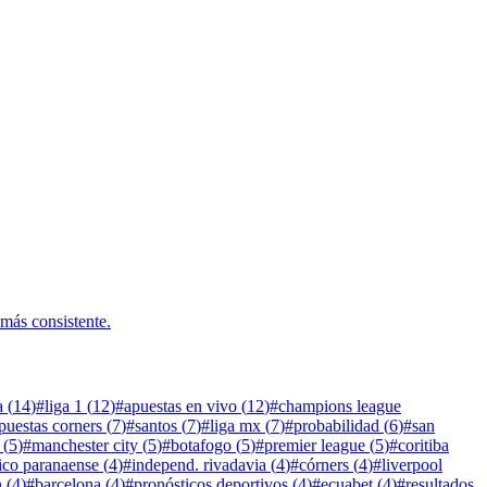
 más consistente.
a
(
14
)
#
liga 1
(
12
)
#
apuestas en vivo
(
12
)
#
champions league
puestas corners
(
7
)
#
santos
(
7
)
#
liga mx
(
7
)
#
probabilidad
(
6
)
#
san
(
5
)
#
manchester city
(
5
)
#
botafogo
(
5
)
#
premier league
(
5
)
#
coritiba
tico paranaense
(
4
)
#
independ. rivadavia
(
4
)
#
córners
(
4
)
#
liverpool
n
(
4
)
#
barcelona
(
4
)
#
pronósticos deportivos
(
4
)
#
ecuabet
(
4
)
#
resultados