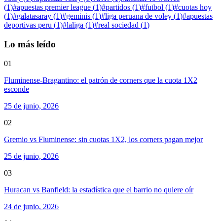
(
1
)
#
apuestas premier league
(
1
)
#
partidos
(
1
)
#
futbol
(
1
)
#
cuotas hoy
(
1
)
#
galatasaray
(
1
)
#
geminis
(
1
)
#
liga peruana de voley
(
1
)
#
apuestas
deportivas peru
(
1
)
#
laliga
(
1
)
#
real sociedad
(
1
)
Lo más leído
01
Fluminense-Bragantino: el patrón de corners que la cuota 1X2
esconde
25 de junio, 2026
02
Gremio vs Fluminense: sin cuotas 1X2, los corners pagan mejor
25 de junio, 2026
03
Huracan vs Banfield: la estadística que el barrio no quiere oír
24 de junio, 2026