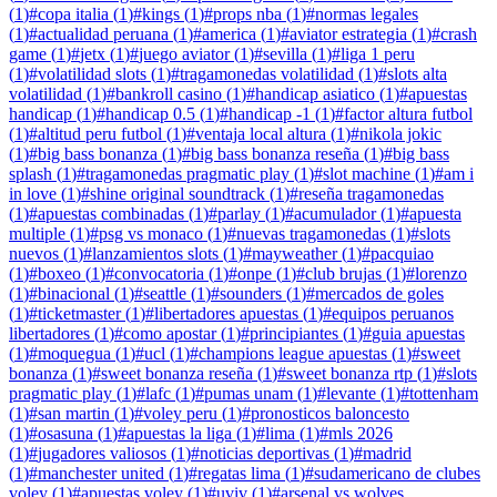
(
1
)
#
copa italia
(
1
)
#
kings
(
1
)
#
props nba
(
1
)
#
normas legales
(
1
)
#
actualidad peruana
(
1
)
#
america
(
1
)
#
aviator estrategia
(
1
)
#
crash
game
(
1
)
#
jetx
(
1
)
#
juego aviator
(
1
)
#
sevilla
(
1
)
#
liga 1 peru
(
1
)
#
volatilidad slots
(
1
)
#
tragamonedas volatilidad
(
1
)
#
slots alta
volatilidad
(
1
)
#
bankroll casino
(
1
)
#
handicap asiatico
(
1
)
#
apuestas
handicap
(
1
)
#
handicap 0.5
(
1
)
#
handicap -1
(
1
)
#
factor altura futbol
(
1
)
#
altitud peru futbol
(
1
)
#
ventaja local altura
(
1
)
#
nikola jokic
(
1
)
#
big bass bonanza
(
1
)
#
big bass bonanza reseña
(
1
)
#
big bass
splash
(
1
)
#
tragamonedas pragmatic play
(
1
)
#
slot machine
(
1
)
#
am i
in love
(
1
)
#
shine original soundtrack
(
1
)
#
reseña tragamonedas
(
1
)
#
apuestas combinadas
(
1
)
#
parlay
(
1
)
#
acumulador
(
1
)
#
apuesta
multiple
(
1
)
#
psg vs monaco
(
1
)
#
nuevas tragamonedas
(
1
)
#
slots
nuevos
(
1
)
#
lanzamientos slots
(
1
)
#
mayweather
(
1
)
#
pacquiao
(
1
)
#
boxeo
(
1
)
#
convocatoria
(
1
)
#
onpe
(
1
)
#
club brujas
(
1
)
#
lorenzo
(
1
)
#
binacional
(
1
)
#
seattle
(
1
)
#
sounders
(
1
)
#
mercados de goles
(
1
)
#
ticketmaster
(
1
)
#
libertadores apuestas
(
1
)
#
equipos peruanos
libertadores
(
1
)
#
como apostar
(
1
)
#
principiantes
(
1
)
#
guia apuestas
(
1
)
#
moquegua
(
1
)
#
ucl
(
1
)
#
champions league apuestas
(
1
)
#
sweet
bonanza
(
1
)
#
sweet bonanza reseña
(
1
)
#
sweet bonanza rtp
(
1
)
#
slots
pragmatic play
(
1
)
#
lafc
(
1
)
#
pumas unam
(
1
)
#
levante
(
1
)
#
tottenham
(
1
)
#
san martin
(
1
)
#
voley peru
(
1
)
#
pronosticos baloncesto
(
1
)
#
osasuna
(
1
)
#
apuestas la liga
(
1
)
#
lima
(
1
)
#
mls 2026
(
1
)
#
jugadores valiosos
(
1
)
#
noticias deportivas
(
1
)
#
madrid
(
1
)
#
manchester united
(
1
)
#
regatas lima
(
1
)
#
sudamericano de clubes
voley
(
1
)
#
apuestas voley
(
1
)
#
uviv
(
1
)
#
arsenal vs wolves