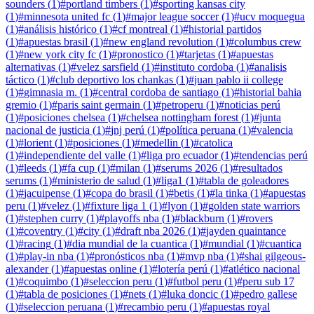
sounders
(
1
)
#
portland timbers
(
1
)
#
sporting kansas city
(
1
)
#
minnesota united fc
(
1
)
#
major league soccer
(
1
)
#
ucv moquegua
(
1
)
#
análisis histórico
(
1
)
#
cf montreal
(
1
)
#
historial partidos
(
1
)
#
apuestas brasil
(
1
)
#
new england revolution
(
1
)
#
columbus crew
(
1
)
#
new york city fc
(
1
)
#
pronostico
(
1
)
#
tarjetas
(
1
)
#
apuestas
alternativas
(
1
)
#
velez sarsfield
(
1
)
#
instituto cordoba
(
1
)
#
analisis
táctico
(
1
)
#
club deportivo los chankas
(
1
)
#
juan pablo ii college
(
1
)
#
gimnasia m.
(
1
)
#
central cordoba de santiago
(
1
)
#
historial bahia
gremio
(
1
)
#
paris saint germain
(
1
)
#
petroperu
(
1
)
#
noticias perú
(
1
)
#
posiciones chelsea
(
1
)
#
chelsea nottingham forest
(
1
)
#
junta
nacional de justicia
(
1
)
#
jnj perú
(
1
)
#
política peruana
(
1
)
#
valencia
(
1
)
#
lorient
(
1
)
#
posiciones
(
1
)
#
medellin
(
1
)
#
catolica
(
1
)
#
independiente del valle
(
1
)
#
liga pro ecuador
(
1
)
#
tendencias perú
(
1
)
#
leeds
(
1
)
#
fa cup
(
1
)
#
milan
(
1
)
#
serums 2026
(
1
)
#
resultados
serums
(
1
)
#
ministerio de salud
(
1
)
#
liga1
(
1
)
#
tabla de goleadores
(
1
)
#
jacuipense
(
1
)
#
copa do brasil
(
1
)
#
betis
(
1
)
#
la tinka
(
1
)
#
apuestas
peru
(
1
)
#
velez
(
1
)
#
fixture liga 1
(
1
)
#
lyon
(
1
)
#
golden state warriors
(
1
)
#
stephen curry
(
1
)
#
playoffs nba
(
1
)
#
blackburn
(
1
)
#
rovers
(
1
)
#
coventry
(
1
)
#
city
(
1
)
#
draft nba 2026
(
1
)
#
jayden quaintance
(
1
)
#
racing
(
1
)
#
dia mundial de la cuantica
(
1
)
#
mundial
(
1
)
#
cuantica
(
1
)
#
play-in nba
(
1
)
#
pronósticos nba
(
1
)
#
mvp nba
(
1
)
#
shai gilgeous-
alexander
(
1
)
#
apuestas online
(
1
)
#
lotería perú
(
1
)
#
atlético nacional
(
1
)
#
coquimbo
(
1
)
#
seleccion peru
(
1
)
#
futbol peru
(
1
)
#
peru sub 17
(
1
)
#
tabla de posiciones
(
1
)
#
nets
(
1
)
#
luka doncic
(
1
)
#
pedro gallese
(
1
)
#
seleccion peruana
(
1
)
#
recambio peru
(
1
)
#
apuestas royal