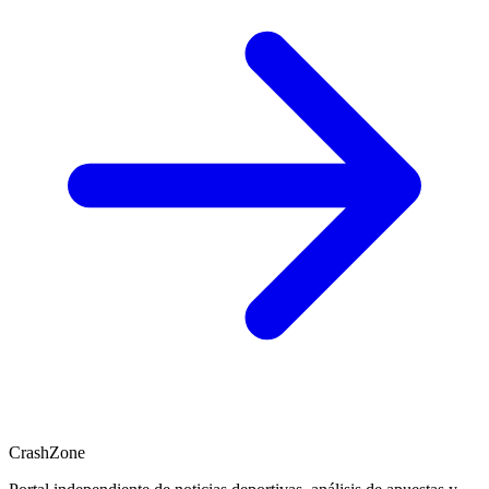
CrashZone